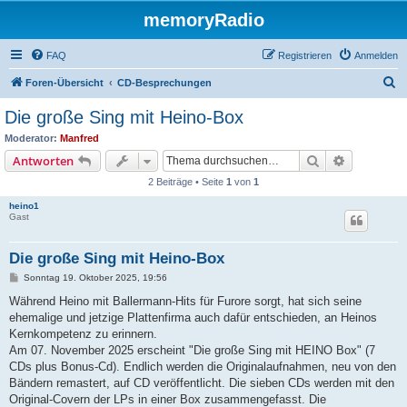
memoryRadio
FAQ
Registrieren
Anmelden
S
Foren-Übersicht
CD-Besprechungen
u
Die große Sing mit Heino-Box
c
Moderator:
Manfred
h
Suche
Erweiterte
Antworten
e
2 Beiträge • Seite
1
von
1
heino1
Gast
Die große Sing mit Heino-Box
B
Sonntag 19. Oktober 2025, 19:56
e
i
Während Heino mit Ballermann-Hits für Furore sorgt, hat sich seine
t
ehemalige und jetzige Plattenfirma auch dafür entschieden, an Heinos
r
a
Kernkompetenz zu erinnern.
g
Am 07. November 2025 erscheint "Die große Sing mit HEINO Box" (7
CDs plus Bonus-Cd). Endlich werden die Originalaufnahmen, neu von den
Bändern remastert, auf CD veröffentlicht. Die sieben CDs werden mit den
Original-Covern der LPs in einer Box zusammengefasst. Die