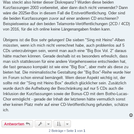
Was steckt also hinter dieser Diskrepanz? Wurden diese beiden
Kurzfassungen 2003 vorbereitet, aber dann doch nicht verwendet? Dann
wäre die 2025er-Box in diesem Fall die Erstveröffentlichung. Oder sind
die beiden Kurzfassungen zuvor auf einer anderen CD erschienen?
Beispielsweise auf den beiden Telamonte-Veröffentlichungen (2CD / 4CD)
von 2016, für die ich online keine Längenangaben finden kann.
Übrigens ist die Box sehr gelungen! Die sieben "Sing mit Heino"-Alben
müssten, wenn ich mich nicht verrechnet habe, auch problemlos auf 5
CDs unterzubringen sein, womit man auch eine "Big Box Vol. 2" daraus
hätte machen können. Gerade deshalb ist es besonders erfreulich, dass
man sich stattdessen für eine andere Vorgehensweise entschieden hat,
die fast genauso kompakt ist wie eine "Big Box", aber mehr als diese zu
bieten hat. Die minimalistische Gestaltung der "Big Box"-Reihe wurde hier
im Forum schon einmal bemängelt. Wem dieser Aspekt wichtig ist, der
sollte mit der "Sing mit Heino Box" deutlich glücklicher sein. Zusätzlich
wurde durch die Aufhebung der Beschränkung auf nur 5 CDs auch die
Inklusion der Kurzfassungen sowie der Bonus-CD mit dem Botho-Lucas-
Chor ermöglicht - gerade der Inhalt der letzteren hätte vermutlich sonst
eher keinen Platz mehr auf einer CD-Veröffentlichung gefunden, schätze
ich.
Antworten
2 Beiträge • Seite
1
von
1