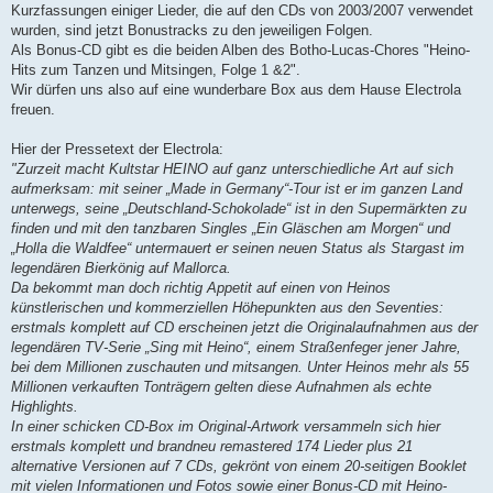
Kurzfassungen einiger Lieder, die auf den CDs von 2003/2007 verwendet
wurden, sind jetzt Bonustracks zu den jeweiligen Folgen.
Als Bonus-CD gibt es die beiden Alben des Botho-Lucas-Chores "Heino-
Hits zum Tanzen und Mitsingen, Folge 1 &2".
Wir dürfen uns also auf eine wunderbare Box aus dem Hause Electrola
freuen.
Hier der Pressetext der Electrola:
"Zurzeit macht Kultstar HEINO auf ganz unterschiedliche Art auf sich
aufmerksam: mit seiner „Made in Germany“-Tour ist er im ganzen Land
unterwegs, seine „Deutschland-Schokolade“ ist in den Supermärkten zu
finden und mit den tanzbaren Singles „Ein Gläschen am Morgen“ und
„Holla die Waldfee“ untermauert er seinen neuen Status als Stargast im
legendären Bierkönig auf Mallorca.
Da bekommt man doch richtig Appetit auf einen von Heinos
künstlerischen und kommerziellen Höhepunkten aus den Seventies:
erstmals komplett auf CD erscheinen jetzt die Originalaufnahmen aus der
legendären TV-Serie „Sing mit Heino“, einem Straßenfeger jener Jahre,
bei dem Millionen zuschauten und mitsangen. Unter Heinos mehr als 55
Millionen verkauften Tonträgern gelten diese Aufnahmen als echte
Highlights.
In einer schicken CD-Box im Original-Artwork versammeln sich hier
erstmals komplett und brandneu remastered 174 Lieder plus 21
alternative Versionen auf 7 CDs, gekrönt von einem 20-seitigen Booklet
mit vielen Informationen und Fotos sowie einer Bonus-CD mit Heino-