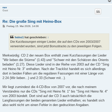
nav
Gast
Re: Die große Sing mit Heino-Box
B
Freitag 15. Mai 2026, 14:06
e
i
t
heino1
hat geschrieben:
↑
r
a
Die Kurzfassungen einiger Lieder, die auf den CDs von 2003/2007
g
verwendet wurden, sind jetzt Bonustracks zu den jeweiligen Folgen.
Merkwürdig: CD 2 der neuen Box enthält zwei Kurzfassungen der Lieder
"Wir lieben die Stürme" (1:43) und "Schwer mit den Schätzen des Orients
beladen" (1:27). Diese Lieder sind in der Reihe von 2003 auf der CD "Sing
mit Heino Nr. 3" enthalten. Nach der Tracklist handelt es sich allerdings
dort in beiden Fällen um die regulären Fassungen mit einer Länge von
2:24 (Wir lieben...) und 2:33 (Schwer mit...).
Mir liegt zumindest die 4-CD-Box von 2007 vor, die nach meinem
Verständnis nur die CDs "Sing mit Heino Nr. 1" bis "Sing mit Heino Nr. 4"
von 2003 bündelt. Dort sind auf der CD 3 auch tatsächlich die
Langfassungen der beiden genannten Lieder enthalten; es handelt sich
also wohl nicht um einen Fehler in den gedruckten Angaben.