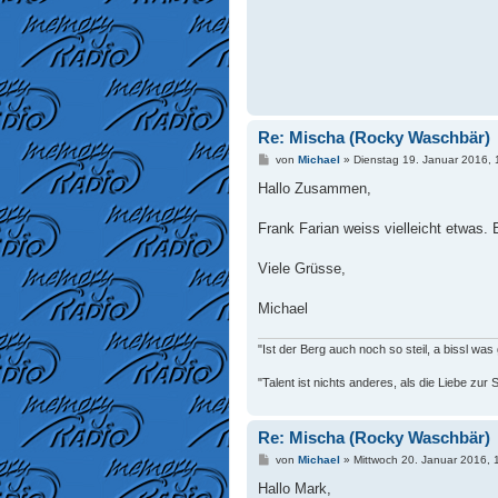
Re: Mischa (Rocky Waschbär)
B
von
Michael
»
Dienstag 19. Januar 2016, 
e
i
Hallo Zusammen,
t
r
a
Frank Farian weiss vielleicht etwas. 
g
Viele Grüsse,
Michael
"Ist der Berg auch noch so steil, a bissl was g
"Talent ist nichts anderes, als die Liebe zu
Re: Mischa (Rocky Waschbär)
B
von
Michael
»
Mittwoch 20. Januar 2016, 
e
i
Hallo Mark,