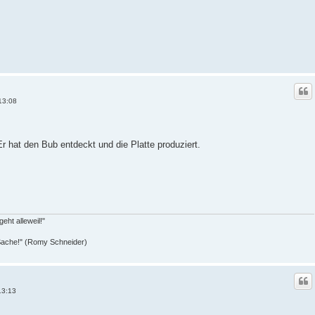
13:08
Er hat den Bub entdeckt und die Platte produziert.
eht alleweil!"
r Sache!" (Romy Schneider)
13:13