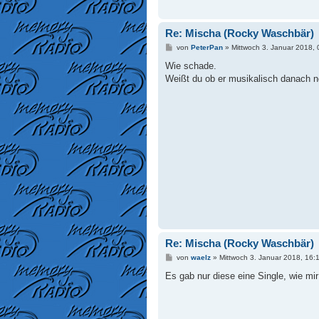
Re: Mischa (Rocky Waschbär)
B
von
PeterPan
»
Mittwoch 3. Januar 2018, 
e
i
Wie schade.
t
Weißt du ob er musikalisch danach 
r
a
g
Re: Mischa (Rocky Waschbär)
B
von
waelz
»
Mittwoch 3. Januar 2018, 16:
e
i
Es gab nur diese eine Single, wie mi
t
r
a
g