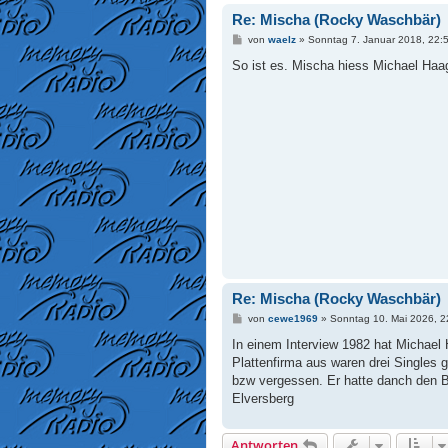
Re: Mischa (Rocky Waschbär)
B
von
waelz
»
Sonntag 7. Januar 2018, 22:
e
i
So ist es. Mischa hiess Michael Haa
t
r
a
g
Re: Mischa (Rocky Waschbär)
B
von
cewe1969
»
Sonntag 10. Mai 2026, 2
e
i
In einem Interview 1982 hat Michael 
t
Plattenfirma aus waren drei Singles g
r
a
bzw vergessen. Er hatte danch den Ber
g
Elversberg
Antworten