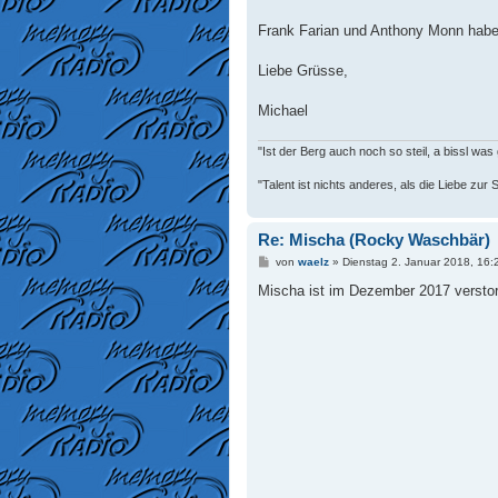
t
r
a
Frank Farian und Anthony Monn habe
g
Liebe Grüsse,
Michael
"Ist der Berg auch noch so steil, a bissl was g
"Talent ist nichts anderes, als die Liebe zu
Re: Mischa (Rocky Waschbär)
B
von
waelz
»
Dienstag 2. Januar 2018, 16:
e
i
Mischa ist im Dezember 2017 verstorb
t
r
a
g