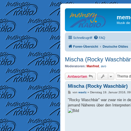
memo
Musik die
Schnellzugriff
FAQ
Foren-Übersicht
Deutsche Oldies
Mischa (Rocky Waschbär
Moderatoren:
Manfred
,
avo
Antworten
Mischa (Rocky Waschbär)
B
von
waelz
»
Dienstag 19. Januar 2016, 09
e
i
"Rocky Waschbär" war zwar nie in de
t
jemand Näheres über den Interpreten
r
a
g