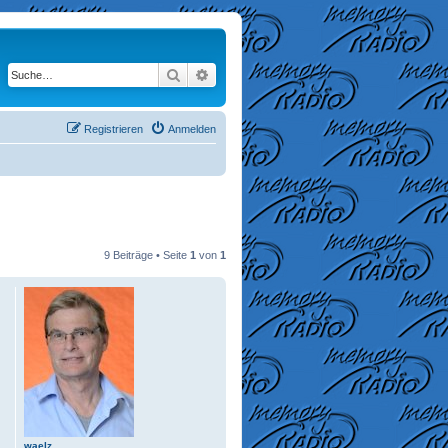
Suche
Erweiterte Suche
Registrieren
Anmelden
9 Beiträge • Seite
1
von
1
waelz