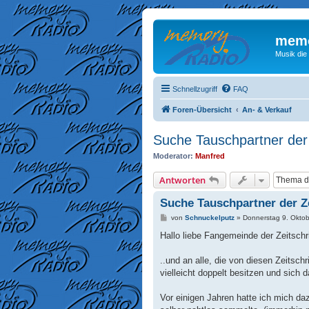
memo
Musik die
Schnellzugriff
FAQ
Foren-Übersicht
An- & Verkauf
Suche Tauschpartner der 
Moderator:
Manfred
Antworten
Suche Tauschpartner der Z
B
von
Schnuckelputz
»
Donnerstag 9. Oktob
e
i
Hallo liebe Fangemeinde der Zeitschr
t
r
a
..und an alle, die von diesen Zeitsc
g
vielleicht doppelt besitzen und sich
Vor einigen Jahren hatte ich mich d