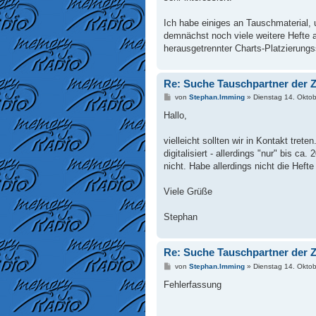
Ich habe einiges an Tauschmaterial,
demnächst noch viele weitere Hefte ab
herausgetrennter Charts-Platzierungss
Re: Suche Tauschpartner der Z
B
von
Stephan.Imming
»
Dienstag 14. Okto
e
i
Hallo,
t
r
a
vielleicht sollten wir in Kontakt tre
g
digitalisiert - allerdings "nur" bis c
nicht. Habe allerdings nicht die Hefte
Viele Grüße
Stephan
Re: Suche Tauschpartner der Z
B
von
Stephan.Imming
»
Dienstag 14. Okto
e
i
Fehlerfassung
t
r
a