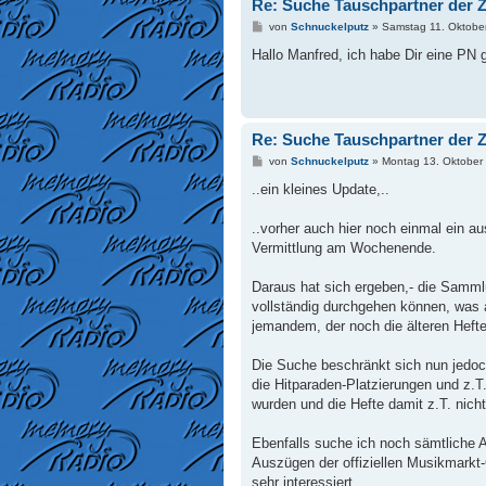
Re: Suche Tauschpartner der Z
B
von
Schnuckelputz
»
Samstag 11. Oktobe
e
i
Hallo Manfred, ich habe Dir eine PN
t
r
a
g
Re: Suche Tauschpartner der Z
B
von
Schnuckelputz
»
Montag 13. Oktober
e
i
..ein kleines Update,..
t
r
a
..vorher auch hier noch einmal ein a
g
Vermittlung am Wochenende.
Daraus hat sich ergeben,- die Samm
vollständig durchgehen können, was a
jemandem, der noch die älteren Hefte
Die Suche beschränkt sich nun jedoc
die Hitparaden-Platzierungen und z.T
wurden und die Hefte damit z.T. nicht
Ebenfalls suche ich noch sämtliche A
Auszügen der offiziellen Musikmarkt-
sehr interessiert.