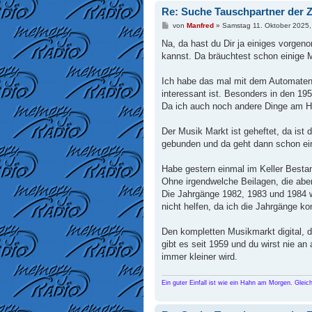
Re: Suche Tauschpartner der Z
B
von
Manfred
»
Samstag 11. Oktober 2025,
e
i
Na, da hast du Dir ja einiges vorgen
t
kannst. Da bräuchtest schon einige M
r
a
g
Ich habe das mal mit dem Automaten 
interessant ist. Besonders in den 1
Da ich auch noch andere Dinge am Hu
Der Musik Markt ist geheftet, da ist
gebunden und da geht dann schon ei
Habe gestern einmal im Keller Best
Ohne irgendwelche Beilagen, die abe
Die Jahrgänge 1982, 1983 und 1984 w
nicht helfen, da ich die Jahrgänge k
Den kompletten Musikmarkt digital, d
gibt es seit 1959 und du wirst nie a
immer kleiner wird.
Ein guter Einfall ist wie ein Hahn am Morgen. Gleic