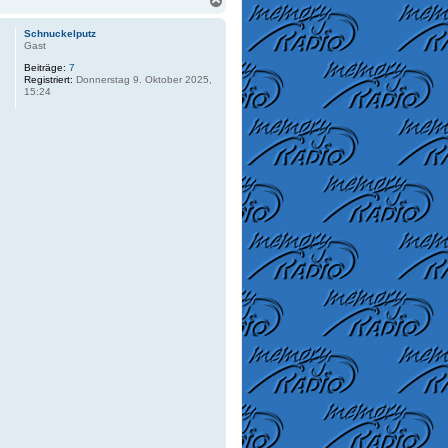
N
a
c
Schnuckelputz
h
Gast
o
Beiträge:
7
b
Registriert:
Donnerstag 9. Oktober 2025,
e
15:24
n