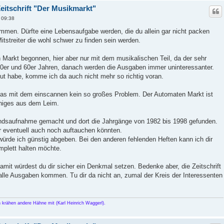
eitschrift "Der Musikmarkt"
 09:38
ommen. Dürfte eine Lebensaufgabe werden, die du allein gar nicht packen
itstreiter die wohl schwer zu finden sein werden.
Markt begonnen, hier aber nur mit dem musikalischen Teil, da der sehr
950er und 60er Jahren, danach werden die Ausgaben immer uninteressanter.
t habe, komme ich da auch nicht mehr so richtig voran.
 das mit dem einscannen kein so großes Problem. Der Automaten Markt ist
niges aus dem Leim.
andsaufnahme gemacht und dort die Jahrgänge von 1982 bis 1998 gefunden.
r eventuell auch noch auftauchen könnten.
ürde ich günstig abgeben. Bei den anderen fehlenden Heften kann ich dir
omplett halten möchte.
amit würdest du dir sicher ein Denkmal setzen. Bedenke aber, die Zeitschrift
n alle Ausgaben kommen. Tu dir da nicht an, zumal der Kreis der Interessenten
h krähen andere Hähne mit (Karl Heinrich Waggerl).