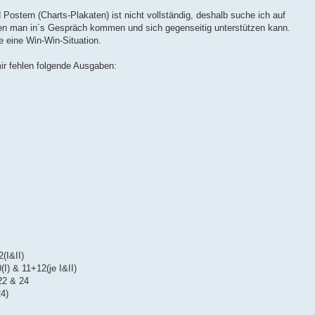
stern (Charts-Plakaten) ist nicht vollständig, deshalb suche ich auf
n man in´s Gespräch kommen und sich gegenseitig unterstützen kann.
de eine Win-Win-Situation.
ir fehlen folgende Ausgaben:
2(I&II)
0(I) & 11+12(je I&II)
-22 & 24
24)