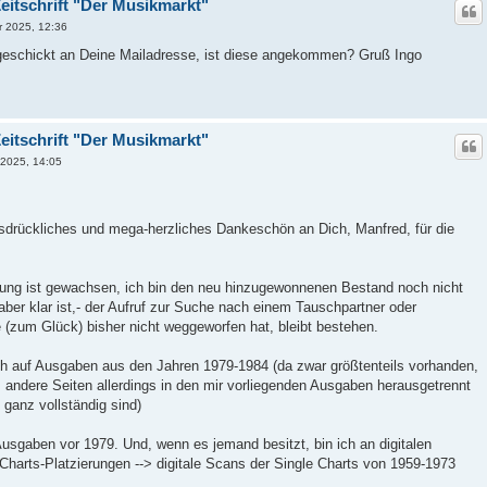
eitschrift "Der Musikmarkt"
r 2025, 12:36
 geschickt an Deine Mailadresse, ist diese angekommen? Gruß Ingo
eitschrift "Der Musikmarkt"
 2025, 14:05
usdrückliches und mega-herzliches Dankeschön an Dich, Manfred, für die
lung ist gewachsen, ich bin den neu hinzugewonnenen Bestand noch nicht
ber klar ist,- der Aufruf zur Suche nach einem Tauschpartner oder
 (zum Glück) bisher nicht weggeworfen hat, bleibt bestehen.
h auf Ausgaben aus den Jahren 1979-1984 (da zwar größtenteils vorhanden,
. andere Seiten allerdings in den mir vorliegenden Ausgaben herausgetrennt
 ganz vollständig sind)
usgaben vor 1979. Und, wenn es jemand besitzt, bin ich an digitalen
Charts-Platzierungen --> digitale Scans der Single Charts von 1959-1973