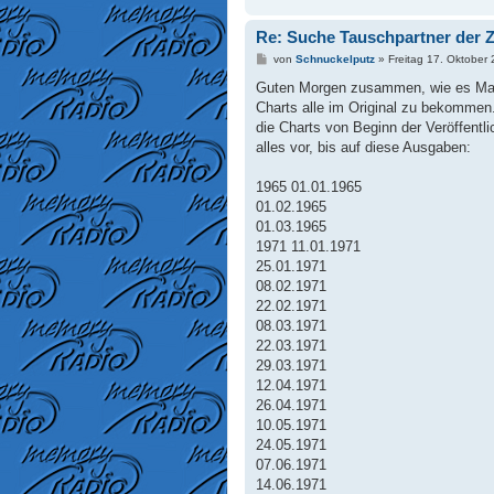
g
Re: Suche Tauschpartner der Z
B
von
Schnuckelputz
»
Freitag 17. Oktober
e
i
Guten Morgen zusammen, wie es Manfr
t
Charts alle im Original zu bekommen. 
r
a
die Charts von Beginn der Veröffent
g
alles vor, bis auf diese Ausgaben:
1965 01.01.1965
01.02.1965
01.03.1965
1971 11.01.1971
25.01.1971
08.02.1971
22.02.1971
08.03.1971
22.03.1971
29.03.1971
12.04.1971
26.04.1971
10.05.1971
24.05.1971
07.06.1971
14.06.1971