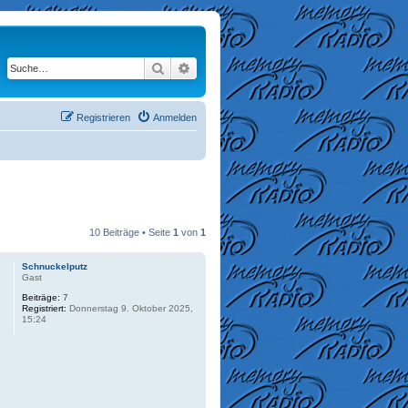
Suche
Erweiterte Suche
Registrieren
Anmelden
10 Beiträge • Seite
1
von
1
Schnuckelputz
Gast
Beiträge:
7
Registriert:
Donnerstag 9. Oktober 2025,
15:24