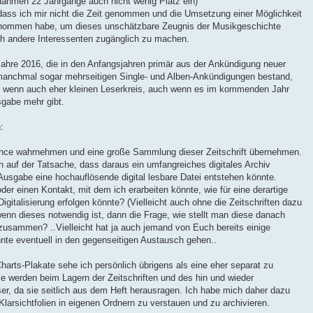
nahmen 22 Jahrgänge auch nicht wenig Platz ein)
dass ich mir nicht die Zeit genommen und die Umsetzung einer Möglichkeit
rgenommen habe, um dieses unschätzbare Zeugnis der Musikgeschichte
ch andere Interessenten zugänglich zu machen.
m Jahre 2016, die in den Anfangsjahren primär aus der Ankündigung neuer
, manchmal sogar mehrseitigen Single- und Alben-Ankündigungen bestand,
m, wenn auch eher kleinen Leserkreis, auch wenn es im kommenden Jahr
sgabe mehr gibt.
:
ance wahrnehmen und eine große Sammlung dieser Zeitschrift übernehmen.
n auf der Tatsache, dass daraus ein umfangreiches digitales Archiv
usgabe eine hochauflösende digital lesbare Datei entstehen könnte.
er einen Kontakt, mit dem ich erarbeiten könnte, wie für eine derartige
igitalisierung erfolgen könnte? (Vielleicht auch ohne die Zeitschriften dazu
enn dieses notwendig ist, dann die Frage, wie stellt man diese danach
zusammen? ..Vielleicht hat ja auch jemand von Euch bereits einige
önnte eventuell in den gegenseitigen Austausch gehen..
Charts-Plakate sehe ich persönlich übrigens als eine eher separat zu
e werden beim Lagern der Zeitschriften und des hin und wieder
ser, da sie seitlich aus dem Heft herausragen. Ich habe mich daher dazu
Klarsichtfolien in eigenen Ordnern zu verstauen und zu archivieren.