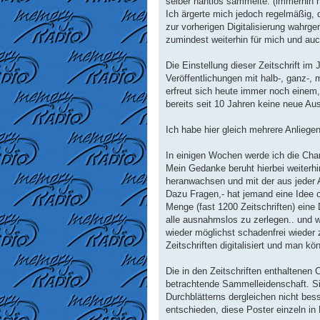
selber nahtlos sammelte. (immerhin 
Ich ärgerte mich jedoch regelmäßig, 
zur vorherigen Digitalisierung wah
zumindest weiterhin für mich und au
Die Einstellung dieser Zeitschrift i
Veröffentlichungen mit halb-, ganz-
erfreut sich heute immer noch eine
bereits seit 10 Jahren keine neue Au
Ich habe hier gleich mehrere Anliegen
In einigen Wochen werde ich die Ch
Mein Gedanke beruht hierbei weiterhi
heranwachsen und mit der aus jeder A
Dazu Fragen,- hat jemand eine Idee od
Menge (fast 1200 Zeitschriften) eine D
alle ausnahmslos zu zerlegen.. und w
wieder möglichst schadenfrei wieder 
Zeitschriften digitalisiert und man k
Die in den Zeitschriften enthaltenen 
betrachtende Sammelleidenschaft. Si
Durchblätterns dergleichen nicht bes
entschieden, diese Poster einzeln in 