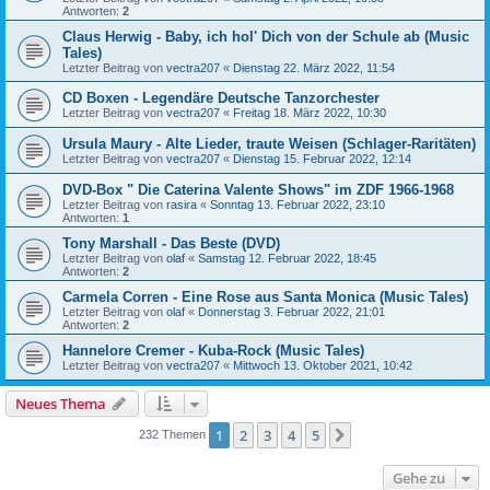
Antworten:
2
Claus Herwig - Baby, ich hol' Dich von der Schule ab (Music
Tales)
Letzter Beitrag von
vectra207
«
Dienstag 22. März 2022, 11:54
CD Boxen - Legendäre Deutsche Tanzorchester
Letzter Beitrag von
vectra207
«
Freitag 18. März 2022, 10:30
Ursula Maury - Alte Lieder, traute Weisen (Schlager-Raritäten)
Letzter Beitrag von
vectra207
«
Dienstag 15. Februar 2022, 12:14
DVD-Box " Die Caterina Valente Shows" im ZDF 1966-1968
Letzter Beitrag von
rasira
«
Sonntag 13. Februar 2022, 23:10
Antworten:
1
Tony Marshall - Das Beste (DVD)
Letzter Beitrag von
olaf
«
Samstag 12. Februar 2022, 18:45
Antworten:
2
Carmela Corren - Eine Rose aus Santa Monica (Music Tales)
Letzter Beitrag von
olaf
«
Donnerstag 3. Februar 2022, 21:01
Antworten:
2
Hannelore Cremer - Kuba-Rock (Music Tales)
Letzter Beitrag von
vectra207
«
Mittwoch 13. Oktober 2021, 10:42
Neues Thema
1
2
3
4
5
Nächste
232 Themen
Gehe zu