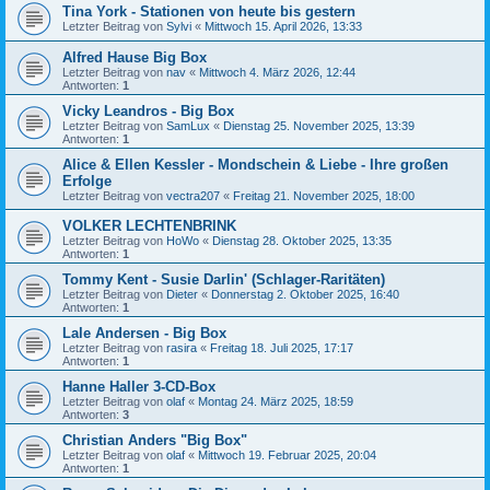
Tina York - Stationen von heute bis gestern
Letzter Beitrag von
Sylvi
«
Mittwoch 15. April 2026, 13:33
Alfred Hause Big Box
Letzter Beitrag von
nav
«
Mittwoch 4. März 2026, 12:44
Antworten:
1
Vicky Leandros - Big Box
Letzter Beitrag von
SamLux
«
Dienstag 25. November 2025, 13:39
Antworten:
1
Alice & Ellen Kessler - Mondschein & Liebe - Ihre großen
Erfolge
Letzter Beitrag von
vectra207
«
Freitag 21. November 2025, 18:00
VOLKER LECHTENBRINK
Letzter Beitrag von
HoWo
«
Dienstag 28. Oktober 2025, 13:35
Antworten:
1
Tommy Kent - Susie Darlin' (Schlager-Raritäten)
Letzter Beitrag von
Dieter
«
Donnerstag 2. Oktober 2025, 16:40
Antworten:
1
Lale Andersen - Big Box
Letzter Beitrag von
rasira
«
Freitag 18. Juli 2025, 17:17
Antworten:
1
Hanne Haller 3-CD-Box
Letzter Beitrag von
olaf
«
Montag 24. März 2025, 18:59
Antworten:
3
Christian Anders "Big Box"
Letzter Beitrag von
olaf
«
Mittwoch 19. Februar 2025, 20:04
Antworten:
1