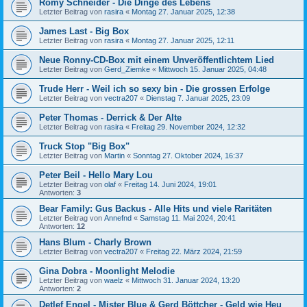
Romy Schneider - Die Dinge des Lebens
Letzter Beitrag von
rasira
«
Montag 27. Januar 2025, 12:38
James Last - Big Box
Letzter Beitrag von
rasira
«
Montag 27. Januar 2025, 12:11
Neue Ronny-CD-Box mit einem Unveröffentlichtem Lied
Letzter Beitrag von
Gerd_Ziemke
«
Mittwoch 15. Januar 2025, 04:48
Trude Herr - Weil ich so sexy bin - Die grossen Erfolge
Letzter Beitrag von
vectra207
«
Dienstag 7. Januar 2025, 23:09
Peter Thomas - Derrick & Der Alte
Letzter Beitrag von
rasira
«
Freitag 29. November 2024, 12:32
Truck Stop "Big Box"
Letzter Beitrag von
Martin
«
Sonntag 27. Oktober 2024, 16:37
Peter Beil - Hello Mary Lou
Letzter Beitrag von
olaf
«
Freitag 14. Juni 2024, 19:01
Antworten:
3
Bear Family: Gus Backus - Alle Hits und viele Raritäten
Letzter Beitrag von
Annefnd
«
Samstag 11. Mai 2024, 20:41
Antworten:
12
Hans Blum - Charly Brown
Letzter Beitrag von
vectra207
«
Freitag 22. März 2024, 21:59
Gina Dobra - Moonlight Melodie
Letzter Beitrag von
waelz
«
Mittwoch 31. Januar 2024, 13:20
Antworten:
2
Detlef Engel - Mister Blue & Gerd Böttcher - Geld wie Heu