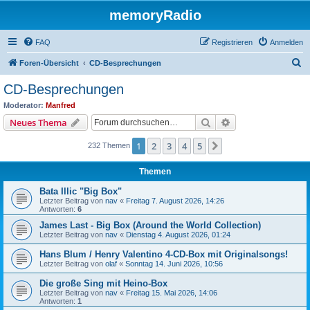
memoryRadio
FAQ
Registrieren
Anmelden
S
Foren-Übersicht
CD-Besprechungen
u
CD-Besprechungen
c
Moderator:
Manfred
h
Suche
Erweiterte Suche
Neues Thema
e
1
2
3
4
5
Nächste
232 Themen
Themen
Bata Illic "Big Box"
Letzter Beitrag von
nav
«
Freitag 7. August 2026, 14:26
Antworten:
6
James Last - Big Box (Around the World Collection)
Letzter Beitrag von
nav
«
Dienstag 4. August 2026, 01:24
Hans Blum / Henry Valentino 4-CD-Box mit Originalsongs!
Letzter Beitrag von
olaf
«
Sonntag 14. Juni 2026, 10:56
Die große Sing mit Heino-Box
Letzter Beitrag von
nav
«
Freitag 15. Mai 2026, 14:06
Antworten:
1