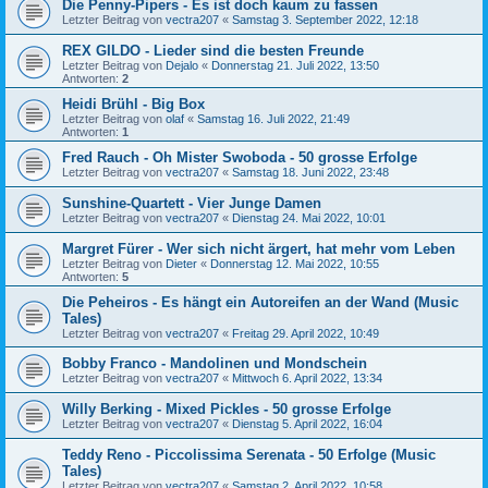
Die Penny-Pipers - Es ist doch kaum zu fassen
Letzter Beitrag von
vectra207
«
Samstag 3. September 2022, 12:18
REX GILDO - Lieder sind die besten Freunde
Letzter Beitrag von
Dejalo
«
Donnerstag 21. Juli 2022, 13:50
Antworten:
2
Heidi Brühl - Big Box
Letzter Beitrag von
olaf
«
Samstag 16. Juli 2022, 21:49
Antworten:
1
Fred Rauch - Oh Mister Swoboda - 50 grosse Erfolge
Letzter Beitrag von
vectra207
«
Samstag 18. Juni 2022, 23:48
Sunshine-Quartett - Vier Junge Damen
Letzter Beitrag von
vectra207
«
Dienstag 24. Mai 2022, 10:01
Margret Fürer - Wer sich nicht ärgert, hat mehr vom Leben
Letzter Beitrag von
Dieter
«
Donnerstag 12. Mai 2022, 10:55
Antworten:
5
Die Peheiros - Es hängt ein Autoreifen an der Wand (Music
Tales)
Letzter Beitrag von
vectra207
«
Freitag 29. April 2022, 10:49
Bobby Franco - Mandolinen und Mondschein
Letzter Beitrag von
vectra207
«
Mittwoch 6. April 2022, 13:34
Willy Berking - Mixed Pickles - 50 grosse Erfolge
Letzter Beitrag von
vectra207
«
Dienstag 5. April 2022, 16:04
Teddy Reno - Piccolissima Serenata - 50 Erfolge (Music
Tales)
Letzter Beitrag von
vectra207
«
Samstag 2. April 2022, 10:58