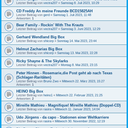
Letzter Beitrag von
vectra207
«
Samstag 8. Juli 2023, 10:29
CD Freddy An meine Freunde BCD15825AH
Letzter Beitrag von
gerd
«
Samstag 1. Juli 2023, 11:48
Antworten:
1
Bear Family - Rockin' With The Krauts
Letzter Beitrag von
vectra207
«
Samstag 3. Juni 2023, 12:29
Gerhard Wendland Big Box
Letzter Beitrag von
shicorp
«
Sonntag 14. Mai 2023, 23:44
Helmut Zacharias Big Box
Letzter Beitrag von
shicorp
«
Samstag 13. Mai 2023, 22:28
Ricky Shayne & The Skylarks
Letzter Beitrag von
vectra207
«
Montag 8. Mai 2023, 23:15
Peter Hinnen - Rosemarie,die Post geht ab nach Texas
(Schlager-Raritäten)
Letzter Beitrag von
Bruno Zwo
«
Mittwoch 22. März 2023, 15:27
Antworten:
1
HEINO Big Box
Letzter Beitrag von
heino1
«
Mittwoch 22. Februar 2023, 21:25
Antworten:
2
Mireille Mathieu - Magnifique! Mireille Mathieu (Doppel-CD)
Letzter Beitrag von
rasira
«
Mittwoch 11. Januar 2023, 14:04
Udo Jürgens - da capo - Stationen einer Weltkarriere
Letzter Beitrag von
rasira
«
Mittwoch 30. November 2022, 12:19