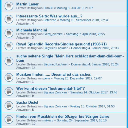
Martin Lauer
Letzter Beitrag von
Dino60
«
Montag 8. Juli 2019, 21:07
Interessante Seite: Was wurde aus...?
Letzter Beitrag von
PeterPan
«
Montag 10. September 2018, 22:34
Antworten:
4
Michaela Mancini
Letzter Beitrag von
Gerd_Ziemke
«
Samstag 7. April 2018, 22:27
Antworten:
3
Royal Splendid Records-Singles gesucht! (1968-71)
Letzter Beitrag von
Siegfried Lackner
«
Donnerstag 4. Januar 2018, 23:33
suche seltene Single "Mein Herz schlägt dam-dam-didi-bum-
bum
Letzter Beitrag von
Siegfried Lackner
«
Donnerstag 4. Januar 2018, 23:24
Antworten:
14
Musiken finden...... Diesmal ist das sicher.
Letzter Beitrag von
pene
«
Montag 25. Dezember 2017, 19:07
Antworten:
1
Wer kennt diesen "Instrumental-Titel"?
Letzter Beitrag von
Sigi aus Zwickau
«
Samstag 14. Oktober 2017, 13:46
Antworten:
9
Sacha Distel
Letzter Beitrag von
Sigi aus Zwickau
«
Freitag 13. Oktober 2017, 01:53
Antworten:
5
Finden von Musiktiteln der 50ziger bis 90ziger Jahre
Letzter Beitrag von
mikecv
«
Sonntag 24. September 2017, 18:16
Antworten:
10