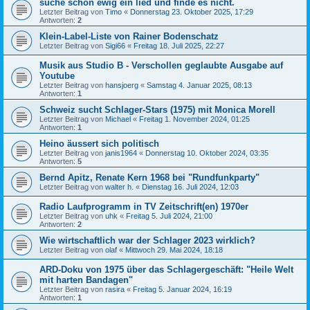
suche schon ewig ein lied und finde es nicht.
Letzter Beitrag von
Timo
«
Donnerstag 23. Oktober 2025, 17:29
Antworten:
2
Klein-Label-Liste von Rainer Bodenschatz
Letzter Beitrag von
Sigi66
«
Freitag 18. Juli 2025, 22:27
Musik aus Studio B - Verschollen geglaubte Ausgabe auf
Youtube
Letzter Beitrag von
hansjoerg
«
Samstag 4. Januar 2025, 08:13
Antworten:
1
Schweiz sucht Schlager-Stars (1975) mit Monica Morell
Letzter Beitrag von
Michael
«
Freitag 1. November 2024, 01:25
Antworten:
1
Heino äussert sich politisch
Letzter Beitrag von
janis1964
«
Donnerstag 10. Oktober 2024, 03:35
Antworten:
5
Bernd Apitz, Renate Kern 1968 bei "Rundfunkparty"
Letzter Beitrag von
walter h.
«
Dienstag 16. Juli 2024, 12:03
Radio Laufprogramm in TV Zeitschrift(en) 1970er
Letzter Beitrag von
uhk
«
Freitag 5. Juli 2024, 21:00
Antworten:
2
Wie wirtschaftlich war der Schlager 2023 wirklich?
Letzter Beitrag von
olaf
«
Mittwoch 29. Mai 2024, 18:18
ARD-Doku von 1975 über das Schlagergeschäft: "Heile Welt
mit harten Bandagen"
Letzter Beitrag von
rasira
«
Freitag 5. Januar 2024, 16:19
Antworten:
1