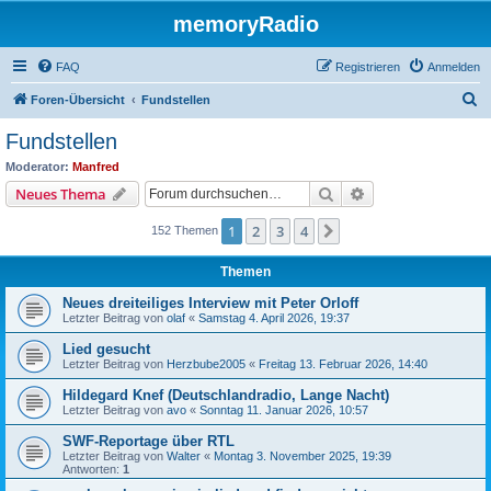
memoryRadio
FAQ
Registrieren
Anmelden
S
Foren-Übersicht
Fundstellen
u
Fundstellen
c
Moderator:
Manfred
h
Suche
Erweiterte Suche
Neues Thema
e
1
2
3
4
Nächste
152 Themen
Themen
Neues dreiteiliges Interview mit Peter Orloff
Letzter Beitrag von
olaf
«
Samstag 4. April 2026, 19:37
Lied gesucht
Letzter Beitrag von
Herzbube2005
«
Freitag 13. Februar 2026, 14:40
Hildegard Knef (Deutschlandradio, Lange Nacht)
Letzter Beitrag von
avo
«
Sonntag 11. Januar 2026, 10:57
SWF-Reportage über RTL
Letzter Beitrag von
Walter
«
Montag 3. November 2025, 19:39
Antworten:
1