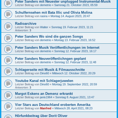
Peter Sanders mit Neuester unplugged Instrumental-Musik
Letzter Beitrag von
demetrio
«
Samstag 21. Oktober 2023, 05:59
Schulfernsehen mit Bata Illic und Olivia Molina
Letzter Beitrag von
rasira
«
Montag 14. August 2023, 20:47
Radioarchive
Letzter Beitrag von
Walter
«
Sonntag 19. Februar 2023, 11:21
Antworten:
3
Peter Sanders Wo sind die ganzen Songs
Letzter Beitrag von
demetrio
«
Montag 13. Februar 2023, 16:52
Peter Sanders Musik Veröffentlichungen im Internet
Letzter Beitrag von
demetrio
«
Sonntag 12. Februar 2023, 16:17
Peter Sanders Neuveröffenlichngen geplant
Letzter Beitrag von
demetrio
«
Sonntag 12. Februar 2023, 11:48
Schlagerseite mit Musik & Filmausschnitte
Letzter Beitrag von
Dino60
«
Mittwoch 12. Oktober 2022, 20:29
Youtube Kanal mit Schlagerjuwelen
Letzter Beitrag von
Dino60
«
Montag 19. September 2022, 20:59
Antworten:
3
Margot Eskens an Demenz erkrankt
Letzter Beitrag von
janis1964
«
Sonntag 8. August 2021, 13:47
Vier Stars aus Deutschland eroberten Amerika
Letzter Beitrag von
Manfred
«
Mittwoch 28. April 2021, 08:23
Hörfunkbeitrag über Dorit Oliver