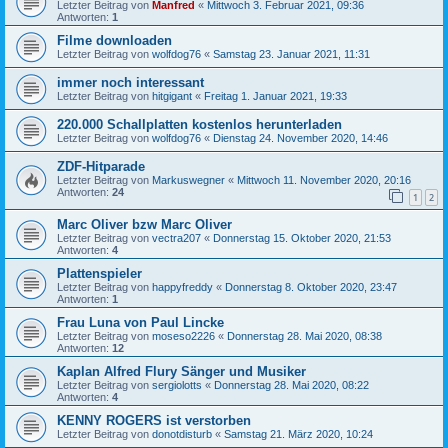
Letzter Beitrag von
Manfred
«
Mittwoch 3. Februar 2021, 09:36
Antworten:
1
Filme downloaden
Letzter Beitrag von
wolfdog76
«
Samstag 23. Januar 2021, 11:31
immer noch interessant
Letzter Beitrag von
hitgigant
«
Freitag 1. Januar 2021, 19:33
220.000 Schallplatten kostenlos herunterladen
Letzter Beitrag von
wolfdog76
«
Dienstag 24. November 2020, 14:46
ZDF-Hitparade
Letzter Beitrag von
Markuswegner
«
Mittwoch 11. November 2020, 20:16
Antworten:
24
1
2
Marc Oliver bzw Marc Oliver
Letzter Beitrag von
vectra207
«
Donnerstag 15. Oktober 2020, 21:53
Antworten:
4
Plattenspieler
Letzter Beitrag von
happyfreddy
«
Donnerstag 8. Oktober 2020, 23:47
Antworten:
1
Frau Luna von Paul Lincke
Letzter Beitrag von
moseso2226
«
Donnerstag 28. Mai 2020, 08:38
Antworten:
12
Kaplan Alfred Flury Sänger und Musiker
Letzter Beitrag von
sergiolotts
«
Donnerstag 28. Mai 2020, 08:22
Antworten:
4
KENNY ROGERS ist verstorben
Letzter Beitrag von
donotdisturb
«
Samstag 21. März 2020, 10:24