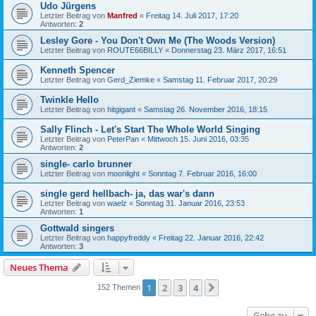
Udo Jürgens
Letzter Beitrag von
Manfred
«
Freitag 14. Juli 2017, 17:20
Antworten:
2
Lesley Gore - You Don't Own Me (The Woods Version)
Letzter Beitrag von
ROUTE66BILLY
«
Donnerstag 23. März 2017, 16:51
Kenneth Spencer
Letzter Beitrag von
Gerd_Ziemke
«
Samstag 11. Februar 2017, 20:29
Twinkle Hello
Letzter Beitrag von
hitgigant
«
Samstag 26. November 2016, 18:15
Sally Flinch - Let's Start The Whole World Singing
Letzter Beitrag von
PeterPan
«
Mittwoch 15. Juni 2016, 03:35
Antworten:
2
single- carlo brunner
Letzter Beitrag von
moonlight
«
Sonntag 7. Februar 2016, 16:00
single gerd hellbach- ja, das war's dann
Letzter Beitrag von
waelz
«
Sonntag 31. Januar 2016, 23:53
Antworten:
1
Gottwald singers
Letzter Beitrag von
happyfreddy
«
Freitag 22. Januar 2016, 22:42
Antworten:
3
Neues Thema
1
2
3
4
Nächste
152 Themen
Gehe zu