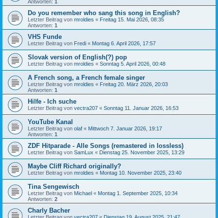
Antworten:
1
Do you remember who sang this song in English?
Letzter Beitrag von
mroldies
«
Freitag 15. Mai 2026, 08:35
Antworten:
1
VHS Funde
Letzter Beitrag von
Fredi
«
Montag 6. April 2026, 17:57
Slovak version of English(?) pop
Letzter Beitrag von
mroldies
«
Sonntag 5. April 2026, 00:48
A French song, a French female singer
Letzter Beitrag von
mroldies
«
Freitag 20. März 2026, 20:03
Antworten:
1
Hilfe - Ich suche
Letzter Beitrag von
vectra207
«
Sonntag 11. Januar 2026, 16:53
YouTube Kanal
Letzter Beitrag von
olaf
«
Mittwoch 7. Januar 2026, 19:17
Antworten:
1
ZDF Hitparade - Alle Songs (remastered in lossless)
Letzter Beitrag von
SamLux
«
Dienstag 25. November 2025, 13:29
Maybe Cliff Richard originally?
Letzter Beitrag von
mroldies
«
Montag 10. November 2025, 23:40
Tina Sengewisch
Letzter Beitrag von
Michael
«
Montag 1. September 2025, 10:34
Antworten:
2
Charly Bacher
Letzter Beitrag von
vectra207
«
Dienstag 19. August 2025, 21:47