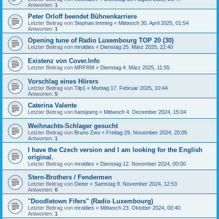
Antworten:
1
Peter Orloff beendet Bühnenkarriere
Letzter Beitrag von
Stephan.Imming
«
Mittwoch 30. April 2025, 01:54
Antworten:
1
Opening tune of Radio Luxembourg TOP 20 (30)
Letzter Beitrag von
mroldies
«
Dienstag 25. März 2025, 22:40
Existenz von Cover.Info
Letzter Beitrag von
MRFRM
«
Dienstag 4. März 2025, 11:55
Vorschlag eines Hörers
Letzter Beitrag von
Tilp1
«
Montag 17. Februar 2025, 10:44
Antworten:
5
Caterina Valente
Letzter Beitrag von
hansjoerg
«
Mittwoch 4. Dezember 2024, 15:04
Weihnachts-Schlager gesucht
Letzter Beitrag von
Bruno Zwo
«
Freitag 29. November 2024, 20:05
Antworten:
1
I have the Czech version and I am looking for the English
original.
Letzter Beitrag von
mroldies
«
Dienstag 12. November 2024, 00:00
Stern-Brothers / Fendermen
Letzter Beitrag von
Dieter
«
Samstag 9. November 2024, 12:53
Antworten:
6
"Doodletown Fifers" (Radio Luxembourg)
Letzter Beitrag von
mroldies
«
Mittwoch 23. Oktober 2024, 00:40
Antworten:
1