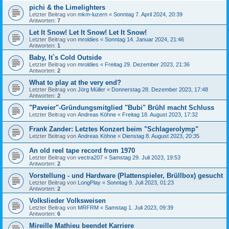
pichi & the Limelighters
Letzter Beitrag von
mkm-luzern
«
Sonntag 7. April 2024, 20:39
Antworten:
7
Let It Snow! Let It Snow! Let It Snow!
Letzter Beitrag von
mroldies
«
Sonntag 14. Januar 2024, 21:46
Antworten:
1
Baby, It`s Cold Outside
Letzter Beitrag von
mroldies
«
Freitag 29. Dezember 2023, 21:36
Antworten:
2
What to play at the very end?
Letzter Beitrag von
Jörg Müller
«
Donnerstag 28. Dezember 2023, 17:48
Antworten:
2
"Paveier"-Gründungsmitglied "Bubi" Brühl macht Schluss
Letzter Beitrag von
Andreas Köhne
«
Freitag 18. August 2023, 17:32
Frank Zander: Letztes Konzert beim "Schlagerolymp"
Letzter Beitrag von
Andreas Köhne
«
Dienstag 8. August 2023, 20:35
An old reel tape record from 1970
Letzter Beitrag von
vectra207
«
Samstag 29. Juli 2023, 19:53
Antworten:
2
Vorstellung - und Hardware (Plattenspieler, Brüllbox) gesucht
Letzter Beitrag von
LongPlay
«
Sonntag 9. Juli 2023, 01:23
Antworten:
2
Volkslieder Volksweisen
Letzter Beitrag von
MRFRM
«
Samstag 1. Juli 2023, 09:39
Antworten:
6
Mireille Mathieu beendet Karriere