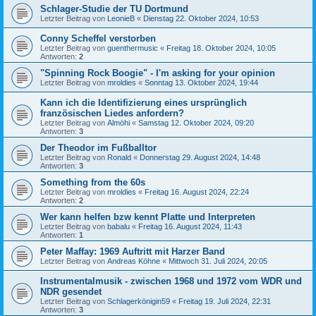
Schlager-Studie der TU Dortmund
Letzter Beitrag von
LeonieB
«
Dienstag 22. Oktober 2024, 10:53
Conny Scheffel verstorben
Letzter Beitrag von
guenthermusic
«
Freitag 18. Oktober 2024, 10:05
Antworten:
2
"Spinning Rock Boogie" - I'm asking for your opinion
Letzter Beitrag von
mroldies
«
Sonntag 13. Oktober 2024, 19:44
Kann ich die Identifizierung eines ursprünglich
französischen Liedes anfordern?
Letzter Beitrag von
Almöhi
«
Samstag 12. Oktober 2024, 09:20
Antworten:
3
Der Theodor im Fußballtor
Letzter Beitrag von
Ronald
«
Donnerstag 29. August 2024, 14:48
Antworten:
3
Something from the 60s
Letzter Beitrag von
mroldies
«
Freitag 16. August 2024, 22:24
Antworten:
2
Wer kann helfen bzw kennt Platte und Interpreten
Letzter Beitrag von
babalu
«
Freitag 16. August 2024, 11:43
Antworten:
1
Peter Maffay: 1969 Auftritt mit Harzer Band
Letzter Beitrag von
Andreas Köhne
«
Mittwoch 31. Juli 2024, 20:05
Instrumentalmusik - zwischen 1968 und 1972 vom WDR und
NDR gesendet
Letzter Beitrag von
Schlagerkönigin59
«
Freitag 19. Juli 2024, 22:31
Antworten:
3