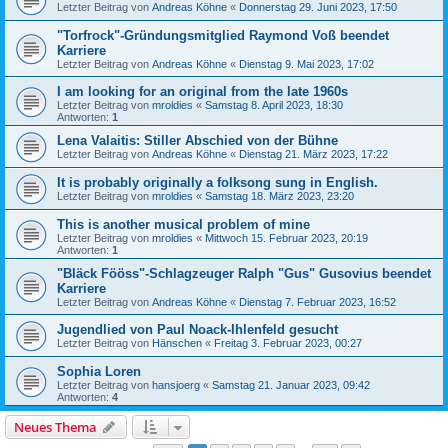
Letzter Beitrag von
Andreas Köhne
«
Donnerstag 29. Juni 2023, 17:50
"Torfrock"-Gründungsmitglied Raymond Voß beendet
Karriere
Letzter Beitrag von
Andreas Köhne
«
Dienstag 9. Mai 2023, 17:02
I am looking for an original from the late 1960s
Letzter Beitrag von
mroldies
«
Samstag 8. April 2023, 18:30
Antworten:
1
Lena Valaitis: Stiller Abschied von der Bühne
Letzter Beitrag von
Andreas Köhne
«
Dienstag 21. März 2023, 17:22
It is probably originally a folksong sung in English.
Letzter Beitrag von
mroldies
«
Samstag 18. März 2023, 23:20
This is another musical problem of mine
Letzter Beitrag von
mroldies
«
Mittwoch 15. Februar 2023, 20:19
Antworten:
1
"Bläck Fööss"-Schlagzeuger Ralph "Gus" Gusovius beendet
Karriere
Letzter Beitrag von
Andreas Köhne
«
Dienstag 7. Februar 2023, 16:52
Jugendlied von Paul Noack-Ihlenfeld gesucht
Letzter Beitrag von
Hänschen
«
Freitag 3. Februar 2023, 00:27
Sophia Loren
Letzter Beitrag von
hansjoerg
«
Samstag 21. Januar 2023, 09:42
Antworten:
4
Neues Thema