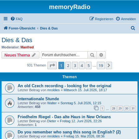
memoryRadio
FAQ
Registrieren
Anmelden
S
Foren-Übersicht
Dies & Das
u
Dies & Das
c
Moderator:
Manfred
h
Suche
Erweiterte Suche
Neues Thema
e
Seite
1
von
19
1
2
3
4
5
19
Nächste
931 Themen
…
Themen
An old Czech recording - looking for the original
Letzter Beitrag von
mroldies
«
Mittwoch 15. Juli 2026, 18:17
Internationale Stunde
Letzter Beitrag von
Walter
«
Sonntag 5. Juli 2026, 12:15
Antworten:
458
1
28
29
30
31
…
Friedhelm Riegel - Das alte Haus in New Orleans
Letzter Beitrag von
Dieter
«
Freitag 12. Juni 2026, 22:26
Antworten:
1
Do you remember who sang this song in English? (2)
Letzter Beitrag von
mroldies
«
Freitag 15. Mai 2026, 08:36