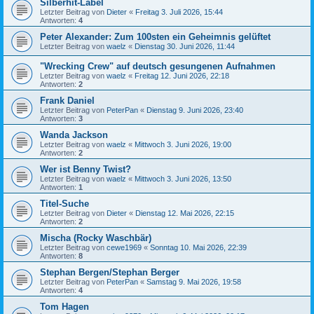
Silberhit-Label
Letzter Beitrag von
Dieter
«
Freitag 3. Juli 2026, 15:44
Antworten:
4
Peter Alexander: Zum 100sten ein Geheimnis gelüftet
Letzter Beitrag von
waelz
«
Dienstag 30. Juni 2026, 11:44
"Wrecking Crew" auf deutsch gesungenen Aufnahmen
Letzter Beitrag von
waelz
«
Freitag 12. Juni 2026, 22:18
Antworten:
2
Frank Daniel
Letzter Beitrag von
PeterPan
«
Dienstag 9. Juni 2026, 23:40
Antworten:
3
Wanda Jackson
Letzter Beitrag von
waelz
«
Mittwoch 3. Juni 2026, 19:00
Antworten:
2
Wer ist Benny Twist?
Letzter Beitrag von
waelz
«
Mittwoch 3. Juni 2026, 13:50
Antworten:
1
Titel-Suche
Letzter Beitrag von
Dieter
«
Dienstag 12. Mai 2026, 22:15
Antworten:
2
Mischa (Rocky Waschbär)
Letzter Beitrag von
cewe1969
«
Sonntag 10. Mai 2026, 22:39
Antworten:
8
Stephan Bergen/Stephan Berger
Letzter Beitrag von
PeterPan
«
Samstag 9. Mai 2026, 19:58
Antworten:
4
Tom Hagen