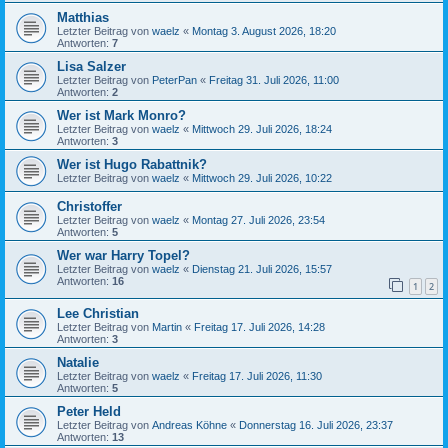
Matthias
Letzter Beitrag von
waelz
«
Montag 3. August 2026, 18:20
Antworten:
7
Lisa Salzer
Letzter Beitrag von
PeterPan
«
Freitag 31. Juli 2026, 11:00
Antworten:
2
Wer ist Mark Monro?
Letzter Beitrag von
waelz
«
Mittwoch 29. Juli 2026, 18:24
Antworten:
3
Wer ist Hugo Rabattnik?
Letzter Beitrag von
waelz
«
Mittwoch 29. Juli 2026, 10:22
Christoffer
Letzter Beitrag von
waelz
«
Montag 27. Juli 2026, 23:54
Antworten:
5
Wer war Harry Topel?
Letzter Beitrag von
waelz
«
Dienstag 21. Juli 2026, 15:57
Antworten:
16
1
2
Lee Christian
Letzter Beitrag von
Martin
«
Freitag 17. Juli 2026, 14:28
Antworten:
3
Natalie
Letzter Beitrag von
waelz
«
Freitag 17. Juli 2026, 11:30
Antworten:
5
Peter Held
Letzter Beitrag von
Andreas Köhne
«
Donnerstag 16. Juli 2026, 23:37
Antworten:
13