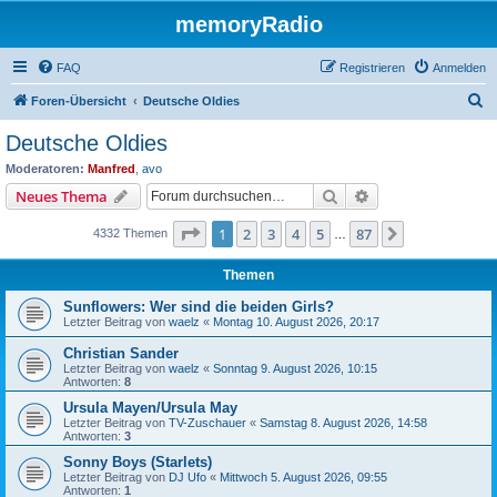
memoryRadio
FAQ
Registrieren
Anmelden
S
Foren-Übersicht
Deutsche Oldies
u
Deutsche Oldies
c
Moderatoren:
Manfred
,
avo
h
Suche
Erweiterte Suche
Neues Thema
e
Seite
1
von
87
1
2
3
4
5
87
Nächste
4332 Themen
…
Themen
Sunflowers: Wer sind die beiden Girls?
Letzter Beitrag von
waelz
«
Montag 10. August 2026, 20:17
Christian Sander
Letzter Beitrag von
waelz
«
Sonntag 9. August 2026, 10:15
Antworten:
8
Ursula Mayen/Ursula May
Letzter Beitrag von
TV-Zuschauer
«
Samstag 8. August 2026, 14:58
Antworten:
3
Sonny Boys (Starlets)
Letzter Beitrag von
DJ Ufo
«
Mittwoch 5. August 2026, 09:55
Antworten:
1