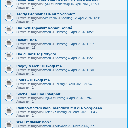
Unveröffentlichte Titel Grand Prix Vorentscheid
Letzter Beitrag von
Sylvi
«
Donnerstag 16. April 2026, 13:59
Antworten:
14
Teddy Bachner / Helmut Schmidt
Letzter Beitrag von
vectra207
«
Sonntag 12. April 2026, 12:45
Antworten:
7
Der Schlappewirt/Robert Rondé
Letzter Beitrag von
waelz
«
Dienstag 7. April 2026, 18:28
Detlef Engel
Letzter Beitrag von
waelz
«
Dienstag 7. April 2026, 11:57
Antworten:
12
Die Zillertaler (Polydor)
Letzter Beitrag von
waelz
«
Samstag 4. April 2026, 15:20
Peggy March: Diskografie
Letzter Beitrag von
waelz
«
Samstag 4. April 2026, 11:40
Antworten:
2
Lolita - Diskografie
Letzter Beitrag von
waelz
«
Freitag 3. April 2026, 21:54
Antworten:
2
Suche Lied und Interpret
Letzter Beitrag von
Dejalo
«
Freitag 3. April 2026, 02:42
Antworten:
1
Rainbow Stars wohl identisch mit die Sorglosen
Letzter Beitrag von
Dieter
«
Sonntag 29. März 2026, 11:45
Antworten:
2
Wer ist dieser Bob?
Letzter Beitrag von
waelz
«
Mittwoch 25. März 2026, 09:10