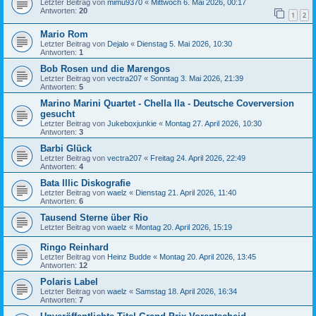
Letzter Beitrag von
mimu9370
«
Mittwoch 6. Mai 2026, 00:17
Antworten:
20
1
2
Mario Rom
Letzter Beitrag von
Dejalo
«
Dienstag 5. Mai 2026, 10:30
Antworten:
1
Bob Rosen und die Marengos
Letzter Beitrag von
vectra207
«
Sonntag 3. Mai 2026, 21:39
Antworten:
5
Marino Marini Quartet - Chella Ila - Deutsche Coverversion
gesucht
Letzter Beitrag von
Jukeboxjunkie
«
Montag 27. April 2026, 10:30
Antworten:
3
Barbi Glück
Letzter Beitrag von
vectra207
«
Freitag 24. April 2026, 22:49
Antworten:
4
Bata Illic Diskografie
Letzter Beitrag von
waelz
«
Dienstag 21. April 2026, 11:40
Antworten:
6
Tausend Sterne über Rio
Letzter Beitrag von
waelz
«
Montag 20. April 2026, 15:19
Ringo Reinhard
Letzter Beitrag von
Heinz Budde
«
Montag 20. April 2026, 13:45
Antworten:
12
Polaris Label
Letzter Beitrag von
waelz
«
Samstag 18. April 2026, 16:34
Antworten:
7