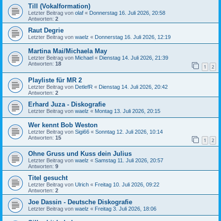
Till (Vokalformation)
Letzter Beitrag von
olaf
«
Donnerstag 16. Juli 2026, 20:58
Antworten:
2
Raut Degrie
Letzter Beitrag von
waelz
«
Donnerstag 16. Juli 2026, 12:19
Martina Mai/Michaela May
Letzter Beitrag von
Michael
«
Dienstag 14. Juli 2026, 21:39
Antworten:
18
1
2
Playliste für MR 2
Letzter Beitrag von
DetlefR
«
Dienstag 14. Juli 2026, 20:42
Antworten:
2
Erhard Juza - Diskografie
Letzter Beitrag von
waelz
«
Montag 13. Juli 2026, 20:15
Wer kennt Bob Weston
Letzter Beitrag von
Sigi66
«
Sonntag 12. Juli 2026, 10:14
Antworten:
15
1
2
Ohne Gruss und Kuss dein Julius
Letzter Beitrag von
waelz
«
Samstag 11. Juli 2026, 20:57
Antworten:
9
Titel gesucht
Letzter Beitrag von
Ulrich
«
Freitag 10. Juli 2026, 09:22
Antworten:
2
Joe Dassin - Deutsche Diskografie
Letzter Beitrag von
waelz
«
Freitag 3. Juli 2026, 18:06