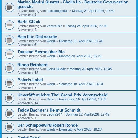
Marino Marini Quartet - Chella Ila - Deutsche Coverversion
gesucht
Letzter Beitrag von
Jukeboxjunkie
«
Montag 27. April 2026, 10:30
Antworten:
3
Barbi Glück
Letzter Beitrag von
vectra207
«
Freitag 24. April 2026, 22:49
Antworten:
4
Bata Illic Diskografie
Letzter Beitrag von
waelz
«
Dienstag 21. April 2026, 11:40
Antworten:
6
Tausend Sterne über Rio
Letzter Beitrag von
waelz
«
Montag 20. April 2026, 15:19
Ringo Reinhard
Letzter Beitrag von
Heinz Budde
«
Montag 20. April 2026, 13:45
Antworten:
12
Polaris Label
Letzter Beitrag von
waelz
«
Samstag 18. April 2026, 16:34
Antworten:
7
Unveröffentlichte Titel Grand Prix Vorentscheid
Letzter Beitrag von
Sylvi
«
Donnerstag 16. April 2026, 13:59
Antworten:
14
Teddy Bachner / Helmut Schmidt
Letzter Beitrag von
vectra207
«
Sonntag 12. April 2026, 12:45
Antworten:
7
Der Schlappewirt/Robert Rondé
Letzter Beitrag von
waelz
«
Dienstag 7. April 2026, 18:28