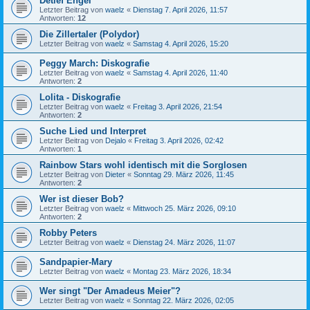
Detlef Engel
Letzter Beitrag von
waelz
«
Dienstag 7. April 2026, 11:57
Antworten:
12
Die Zillertaler (Polydor)
Letzter Beitrag von
waelz
«
Samstag 4. April 2026, 15:20
Peggy March: Diskografie
Letzter Beitrag von
waelz
«
Samstag 4. April 2026, 11:40
Antworten:
2
Lolita - Diskografie
Letzter Beitrag von
waelz
«
Freitag 3. April 2026, 21:54
Antworten:
2
Suche Lied und Interpret
Letzter Beitrag von
Dejalo
«
Freitag 3. April 2026, 02:42
Antworten:
1
Rainbow Stars wohl identisch mit die Sorglosen
Letzter Beitrag von
Dieter
«
Sonntag 29. März 2026, 11:45
Antworten:
2
Wer ist dieser Bob?
Letzter Beitrag von
waelz
«
Mittwoch 25. März 2026, 09:10
Antworten:
2
Robby Peters
Letzter Beitrag von
waelz
«
Dienstag 24. März 2026, 11:07
Sandpapier-Mary
Letzter Beitrag von
waelz
«
Montag 23. März 2026, 18:34
Wer singt "Der Amadeus Meier"?
Letzter Beitrag von
waelz
«
Sonntag 22. März 2026, 02:05