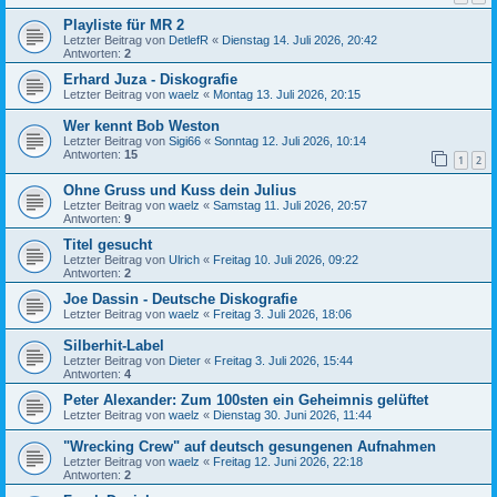
Playliste für MR 2
Letzter Beitrag von
DetlefR
«
Dienstag 14. Juli 2026, 20:42
Antworten:
2
Erhard Juza - Diskografie
Letzter Beitrag von
waelz
«
Montag 13. Juli 2026, 20:15
Wer kennt Bob Weston
Letzter Beitrag von
Sigi66
«
Sonntag 12. Juli 2026, 10:14
Antworten:
15
1
2
Ohne Gruss und Kuss dein Julius
Letzter Beitrag von
waelz
«
Samstag 11. Juli 2026, 20:57
Antworten:
9
Titel gesucht
Letzter Beitrag von
Ulrich
«
Freitag 10. Juli 2026, 09:22
Antworten:
2
Joe Dassin - Deutsche Diskografie
Letzter Beitrag von
waelz
«
Freitag 3. Juli 2026, 18:06
Silberhit-Label
Letzter Beitrag von
Dieter
«
Freitag 3. Juli 2026, 15:44
Antworten:
4
Peter Alexander: Zum 100sten ein Geheimnis gelüftet
Letzter Beitrag von
waelz
«
Dienstag 30. Juni 2026, 11:44
"Wrecking Crew" auf deutsch gesungenen Aufnahmen
Letzter Beitrag von
waelz
«
Freitag 12. Juni 2026, 22:18
Antworten:
2