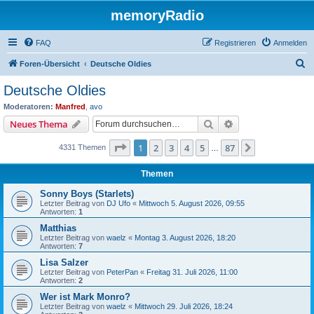
memoryRadio
FAQ
Registrieren
Anmelden
S
Foren-Übersicht
Deutsche Oldies
u
Deutsche Oldies
c
Moderatoren:
Manfred
,
avo
h
Suche
Erweiterte Suche
Neues Thema
e
Seite
1
von
87
1
2
3
4
5
87
Nächste
4331 Themen
…
Themen
Sonny Boys (Starlets)
Letzter Beitrag von
DJ Ufo
«
Mittwoch 5. August 2026, 09:55
Antworten:
1
Matthias
Letzter Beitrag von
waelz
«
Montag 3. August 2026, 18:20
Antworten:
7
Lisa Salzer
Letzter Beitrag von
PeterPan
«
Freitag 31. Juli 2026, 11:00
Antworten:
2
Wer ist Mark Monro?
Letzter Beitrag von
waelz
«
Mittwoch 29. Juli 2026, 18:24