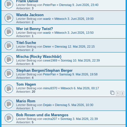
Frank Daniel
Letzter Beitrag von
PeterPan
«
Dienstag 9. Juni 2026, 23:40
Antworten:
3
Wanda Jackson
Letzter Beitrag von
waelz
«
Mittwoch 3. Juni 2026, 19:00
Antworten:
2
Wer ist Benny Twist?
Letzter Beitrag von
waelz
«
Mittwoch 3. Juni 2026, 13:50
Antworten:
1
Titel-Suche
Letzter Beitrag von
Dieter
«
Dienstag 12. Mai 2026, 22:15
Antworten:
2
Mischa (Rocky Waschbär)
Letzter Beitrag von
cewe1969
«
Sonntag 10. Mai 2026, 22:39
Antworten:
8
Stephan Bergen/Stephan Berger
Letzter Beitrag von
PeterPan
«
Samstag 9. Mai 2026, 19:58
Antworten:
4
Tom Hagen
Letzter Beitrag von
mimu9370
«
Mittwoch 6. Mai 2026, 00:17
Antworten:
20
1
2
Mario Rom
Letzter Beitrag von
Dejalo
«
Dienstag 5. Mai 2026, 10:30
Antworten:
1
Bob Rosen und die Marengos
Letzter Beitrag von
vectra207
«
Sonntag 3. Mai 2026, 21:39
Antworten:
5