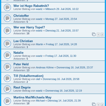
Antworten:
3
Wer ist Hugo Rabattnik?
Letzter Beitrag von
waelz
«
Mittwoch 29. Juli 2026, 10:22
Christoffer
Letzter Beitrag von
waelz
«
Montag 27. Juli 2026, 23:54
Antworten:
5
Wer war Harry Topel?
Letzter Beitrag von
waelz
«
Dienstag 21. Juli 2026, 15:57
Antworten:
16
1
2
Lee Christian
Letzter Beitrag von
Martin
«
Freitag 17. Juli 2026, 14:28
Antworten:
3
Natalie
Letzter Beitrag von
waelz
«
Freitag 17. Juli 2026, 11:30
Antworten:
5
Peter Held
Letzter Beitrag von
Andreas Köhne
«
Donnerstag 16. Juli 2026, 23:37
Antworten:
13
Till (Vokalformation)
Letzter Beitrag von
olaf
«
Donnerstag 16. Juli 2026, 20:58
Antworten:
2
Raut Degrie
Letzter Beitrag von
waelz
«
Donnerstag 16. Juli 2026, 12:19
Martina Mai/Michaela May
Letzter Beitrag von
Michael
«
Dienstag 14. Juli 2026, 21:39
Antworten:
18
1
2