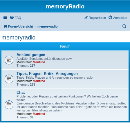
memoryRadio
FAQ
Registrieren
Anmelden
S
Foren-Übersicht
memoryradio
u
memoryradio
c
Forum
h
e
Ankündigungen
Ausfälle, Sendungsankündigungen usw.
Moderator:
Manfred
Themen:
217
Tipps, Fragen, Kritik, Anregungen
Tipps, Kritik, Fragen und Anregungen zu memoryradio
Moderator:
Manfred
Themen:
269
Chat
Probleme, oder Fragen zu einzelnen Funktionen? Wir helfen Euch gerne
weiter.
Eine genaue Beschreibung des Problems, Angaben über Browser usw., solltet
Ihr aber schon machen. "Ich komme nicht rein", "geht nicht" wäre ein bisschen
wenig um Hilfestellung zu geben.
Moderator:
Manfred
Themen:
39