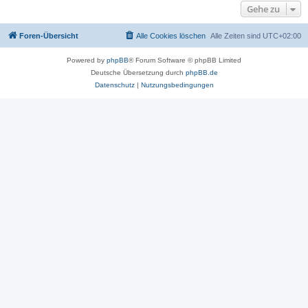
Gehe zu
Foren-Übersicht
Alle Cookies löschen
Alle Zeiten sind
UTC+02:00
Powered by
phpBB
® Forum Software © phpBB Limited
Deutsche Übersetzung durch
phpBB.de
Datenschutz
|
Nutzungsbedingungen