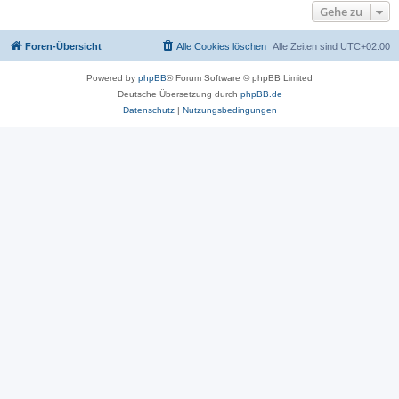
Gehe zu
Foren-Übersicht
Alle Cookies löschen
Alle Zeiten sind
UTC+02:00
Powered by
phpBB
® Forum Software © phpBB Limited
Deutsche Übersetzung durch
phpBB.de
Datenschutz
|
Nutzungsbedingungen