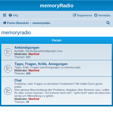
memoryRadio
FAQ
Registrieren
Anmelden
S
Foren-Übersicht
memoryradio
u
memoryradio
c
Forum
h
e
Ankündigungen
Ausfälle, Sendungsankündigungen usw.
Moderator:
Manfred
Themen:
217
Tipps, Fragen, Kritik, Anregungen
Tipps, Kritik, Fragen und Anregungen zu memoryradio
Moderator:
Manfred
Themen:
269
Chat
Probleme, oder Fragen zu einzelnen Funktionen? Wir helfen Euch gerne
weiter.
Eine genaue Beschreibung des Problems, Angaben über Browser usw., solltet
Ihr aber schon machen. "Ich komme nicht rein", "geht nicht" wäre ein bisschen
wenig um Hilfestellung zu geben.
Moderator:
Manfred
Themen:
39