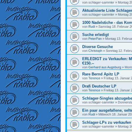
von
schlager-sammler
»
Montag 20
Aktualisierte Liste Schlage
von
schlager-sammler
»
Montag 20
1000 Nadelstiche - das K
von
Rudi
»
Samstag 18. Februar 2
Suche erledigt
von
PeterPan
»
Montag 13. Februa
Diverse Gesuche
von
Christoph
»
Sonntag 12. Febru
ERLEDIGT zu Verkaufen: M
€150.--
von
Gerhard aus Augsburg
»
Mont
Rare Bernd Apitz LP
von
Terence
»
Freitag 13. Januar 
Drafi Deutscher LP
von
Terence
»
Freitag 13. Januar 
Schlager-Singles abzugeb
von
schlager-sammler
»
Donnersta
Ein paar ausgefallene, sel
von
Rudi
»
Mittwoch 18. Januar 20
Schlager-LPs zu verkaufen
von
schlager-sammler
»
Montag 16