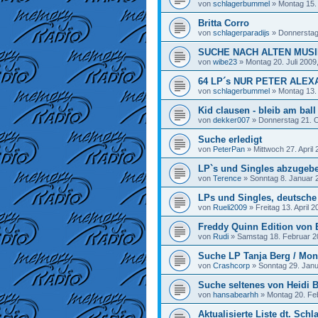
von
schlagerbummel
»
Montag 15.
Britta Corro
von
schlagerparadijs
»
Donnerstag
SUCHE NACH ALTEN MUS
von
wibe23
»
Montag 20. Juli 2009
64 LP´s NUR PETER ALE
von
schlagerbummel
»
Montag 13.
Kid clausen - bleib am ball
von
dekker007
»
Donnerstag 21. O
Suche erledigt
von
PeterPan
»
Mittwoch 27. April 
LP`s und Singles abzugeb
von
Terence
»
Sonntag 8. Januar 
LPs und Singles, deutsch
von
Rueli2009
»
Freitag 13. April 
Freddy Quinn Edition von 
von
Rudi
»
Samstag 18. Februar 2
Suche LP Tanja Berg / Mon
von
Crashcorp
»
Sonntag 29. Janu
Suche seltenes von Heidi B
von
hansabearhh
»
Montag 20. Fe
Aktualisierte Liste dt. Schl