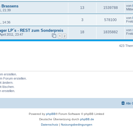
 Brassens
von
13
1539788
Mitt
1, 21:39
von
3
578100
Frei
1, 14:36
lager LP´s - REST zum Sonderpreis
von
18
1835882
Frei
April 2011, 23:47
1
2
423 The
 erstellen.
m Forum erstellen.
t
ändern.
t
löschen.
erstellen.
Alle
Powered by
phpBB
® Forum Software © phpBB Limited
Deutsche Übersetzung durch
phpBB.de
Datenschutz
|
Nutzungsbedingungen