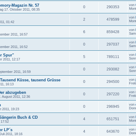
emory-Magazin Nr. 57
von
0
290353
Mont
ag 17. Oktober 2011, 08:35
von
2
478599
Mont
011, 01:42
von
6
859428
Sams
tember 2011, 16:57
von
0
297037
Sams
tember 2011, 16:52
r Spur"
von
5
789111
Sonn
r 2011, 12:17
von
0
293082
Sonn
eptember 2011, 16:59
/ Tausend Küsse, tausend Grüsse
von
0
294500
Frei
11, 16:13
70er abzugeben
von
0
297220
Frei
2. August 2011, 12:36
n
von
0
296945
Donn
t 2011, 19:23
 Sängerin Buch & CD
von
4
651751
Mont
 17:52
er LP´s
von
4
643670
Donn
Juli 2011, 18:16