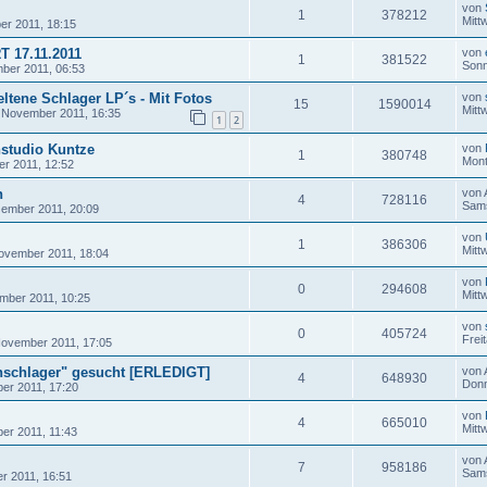
von
1
378212
Mitt
er 2011, 18:15
T 17.11.2011
von
1
381522
Sonn
ber 2011, 06:53
tene Schlager LP´s - Mit Fotos
von
15
1590014
Mitt
 November 2011, 16:35
1
2
studio Kuntze
von
1
380748
Mont
er 2011, 12:52
n
von
4
728116
Sams
ember 2011, 20:09
von
1
386306
Mitt
ovember 2011, 18:04
von
0
294608
Mitt
mber 2011, 10:25
von
0
405724
Frei
 November 2011, 17:05
nschlager" gesucht [ERLEDIGT]
von
4
648930
Donn
ber 2011, 17:20
von
4
665010
Mitt
er 2011, 11:43
von
7
958186
Sams
r 2011, 16:51