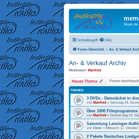
memo
Musik die
Schnellzugriff
FAQ
Foren-Übersicht
An- & Verkauf Arc
An- & Verkauf Archiv
Moderator:
Manfred
Neues Thema
THEMEN
3 DVDs - Demnächst in die
von
Manfred
»
Samstag 28. Dezem
Über 1000 Filmprogramme
von
Manfred
»
Donnerstag 14. Se
Sammlung Leininger-Aufl
von
Dieter
»
Mittwoch 12. Oktober 
2 Pakete Deutsches Liedg