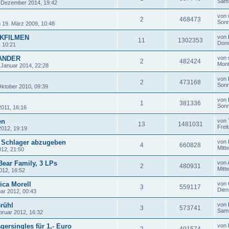
Sams
 Dezember 2014, 19:42
von
2
468473
Sonn
 19. März 2009, 10:48
IKFILMEN
von
11
1302353
Donn
, 10:21
XANDER
von
2
482424
Mont
 Januar 2014, 22:28
von
2
473168
Sonn
ktober 2010, 09:39
von
1
381336
Sonn
2011, 16:16
en
von
13
1481031
Frei
2012, 19:19
e Schlager abzugeben
von
4
660828
Mitt
2012, 21:50
Bear Family, 3 LPs
von
2
480931
Mitt
012, 16:52
ica Morell
von
3
559117
Dien
ar 2012, 00:43
rühl
von
3
573741
Sams
bruar 2012, 16:32
agersingles für 1,- Euro
von