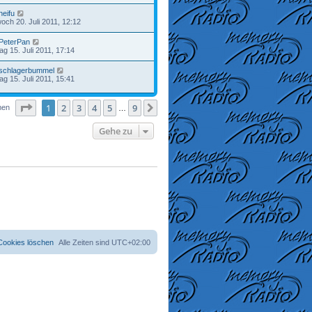
heifu
woch 20. Juli 2011, 12:12
PeterPan
tag 15. Juli 2011, 17:14
schlagerbummel
tag 15. Juli 2011, 15:41
Seite
1
von
9
1
2
3
4
5
9
Nächste
men
…
Gehe zu
 Cookies löschen
Alle Zeiten sind
UTC+02:00