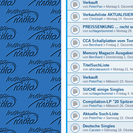
Verkauft
von
PeterPan
»
Montag 5. Dezemb
Verkaufsliste AKTUALISIER
von
Christoph
»
Montag 14. Novem
PREISSENKUNG ... recht sel
von
schlagerbummel
»
Montag 28.
CCA Schallplatten vom Ton
von
Bernhard
»
Freitag 2. Dezemb
Memory Magazin Ausgabe
von
Bernhard
»
Donnerstag 1. Dez
TitelSuchListe
von
africolarausch
»
Montag 21. N
Verkauft
von
PeterPan
»
Mittwoch 23. Nove
SUCHE einige Singles
von
schlagerbummel
»
Freitag 4.
Compilation-LP "20 Spitze
von
PeterPan
»
Mittwoch 26. Okto
Aktuelle Such-Liste
von
PeterPan
»
Samstag 15. Oktob
Deutsche Singles
von
Carsten
»
Dienstag 18. Oktobe