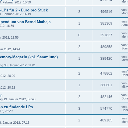
2
491574
Mont
. Februar 2012, 10:39
r-LPs für 2,- Euro pro Stück
von
2
496516
Mont
. Februar 2012, 14:19
ompendium von Bernd Matheja
von
1
381369
Sams
012, 16:39
von
0
291837
Mont
r 2012, 12:58
von
2
489858
Sonn
ar 2012, 14:44
emory-Magazin (kpl. Sammlung)
von
1
389420
Mitt
ag 30. Januar 2012, 11:01
von
2
478862
Donn
2012, 20:09
von
1
380601
Mitt
2012, 20:12
en
von
2
482146
Donn
g 19. Januar 2012, 06:46
ten zu findende LPs
von
3
574770
Donn
12, 23:29
von
2
489185
Mont
. Januar 2012, 07:16