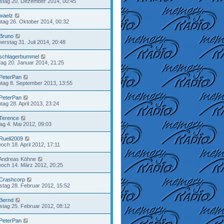
tag 20. Dezember 2014, 00:45
waelz
tag 26. Oktober 2014, 00:32
Bruno
erstag 31. Juli 2014, 20:48
schlagerbummel
ag 20. Januar 2014, 21:25
PeterPan
tag 8. September 2013, 13:55
PeterPan
tag 28. April 2013, 23:24
Terence
tag 4. Mai 2012, 09:03
Rueli2009
woch 18. April 2012, 17:11
Andreas Köhne
woch 14. März 2012, 20:25
Crashcorp
stag 28. Februar 2012, 15:52
Bernd
tag 25. Februar 2012, 08:12
PeterPan