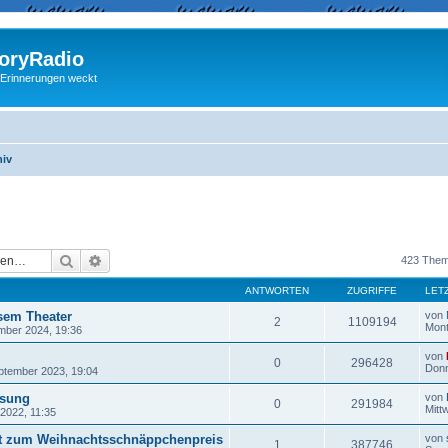
ryRadio
 Erinnerungen weckt
hiv
Suche
Erweiterte Suche
423 The
ANTWORTEN
ZUGRIFFE
LET
sem Theater
von
2
1109194
Mont
ber 2024, 19:36
von
0
296428
Donn
ptember 2023, 19:04
ösung
von
0
291984
Mitt
2022, 11:35
ut zum Weihnachtsschnäppchenpreis
von
1
387746