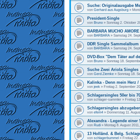
Suche: Originalausgabe M
von
Gerhard aus Augsburg
»
Mont
President-Single
von
Bruno
»
Sonntag 2. Oktober 2
BARBARA MUCHO AMORE
von
BARBARA
»
Samstag 24. Sep
DDR Single Sammelalbum
von
BARBARA
»
Samstag 24. Sep
DVD-Box "Dem Täter auf de
von
Bruno
»
Sonntag 18. Septembe
Suche Zwei Ariola Singles
von
Gerd.Ziemke
»
Sonntag 18. S
Kalinka - Denn mein Herz 
von
jeek
»
Freitag 2. September 20
Schlagersingles 50er bis 
von
schlager-sammler
»
Freitag 1
Schlagersingles abzugebe
von
efem4
»
Donnerstag 11. Augus
Alexandra - Legende einer
von
Rudi
»
Montag 8. August 2011,
13 Holländ. & Belg. Schlag
von
schlagerbummel
»
Freitag 22. 