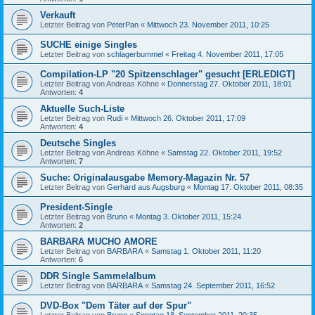
Verkauft
Letzter Beitrag von
PeterPan
«
Mittwoch 23. November 2011, 10:25
SUCHE einige Singles
Letzter Beitrag von
schlagerbummel
«
Freitag 4. November 2011, 17:05
Compilation-LP "20 Spitzenschlager" gesucht [ERLEDIGT]
Letzter Beitrag von
Andreas Köhne
«
Donnerstag 27. Oktober 2011, 18:01
Antworten:
4
Aktuelle Such-Liste
Letzter Beitrag von
Rudi
«
Mittwoch 26. Oktober 2011, 17:09
Antworten:
4
Deutsche Singles
Letzter Beitrag von
Andreas Köhne
«
Samstag 22. Oktober 2011, 19:52
Antworten:
7
Suche: Originalausgabe Memory-Magazin Nr. 57
Letzter Beitrag von
Gerhard aus Augsburg
«
Montag 17. Oktober 2011, 08:35
President-Single
Letzter Beitrag von
Bruno
«
Montag 3. Oktober 2011, 15:24
Antworten:
2
BARBARA MUCHO AMORE
Letzter Beitrag von
BARBARA
«
Samstag 1. Oktober 2011, 11:20
Antworten:
6
DDR Single Sammelalbum
Letzter Beitrag von
BARBARA
«
Samstag 24. September 2011, 16:52
DVD-Box "Dem Täter auf der Spur"