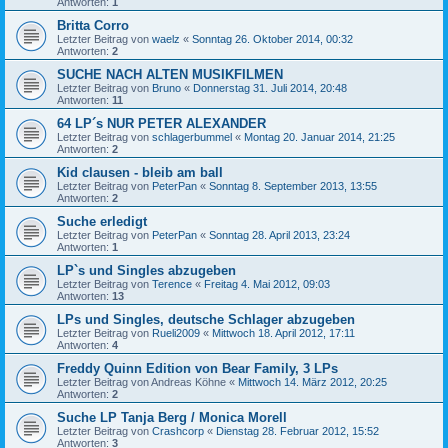
Antworten:
1
Britta Corro
Letzter Beitrag von
waelz
«
Sonntag 26. Oktober 2014, 00:32
Antworten:
2
SUCHE NACH ALTEN MUSIKFILMEN
Letzter Beitrag von
Bruno
«
Donnerstag 31. Juli 2014, 20:48
Antworten:
11
64 LP´s NUR PETER ALEXANDER
Letzter Beitrag von
schlagerbummel
«
Montag 20. Januar 2014, 21:25
Antworten:
2
Kid clausen - bleib am ball
Letzter Beitrag von
PeterPan
«
Sonntag 8. September 2013, 13:55
Antworten:
2
Suche erledigt
Letzter Beitrag von
PeterPan
«
Sonntag 28. April 2013, 23:24
Antworten:
1
LP`s und Singles abzugeben
Letzter Beitrag von
Terence
«
Freitag 4. Mai 2012, 09:03
Antworten:
13
LPs und Singles, deutsche Schlager abzugeben
Letzter Beitrag von
Rueli2009
«
Mittwoch 18. April 2012, 17:11
Antworten:
4
Freddy Quinn Edition von Bear Family, 3 LPs
Letzter Beitrag von
Andreas Köhne
«
Mittwoch 14. März 2012, 20:25
Antworten:
2
Suche LP Tanja Berg / Monica Morell
Letzter Beitrag von
Crashcorp
«
Dienstag 28. Februar 2012, 15:52
Antworten:
3