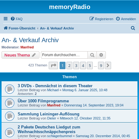
memoryRadio
FAQ
Registrieren
Anmelden
S
Foren-Übersicht
An- & Verkauf Archiv
u
An- & Verkauf Archiv
c
Moderator:
Manfred
h
Suche
Erweiterte Suche
Neues Thema
e
Seite
1
von
9
1
2
3
4
5
9
Nächste
423 Themen
…
Themen
3 DVDs - Demnächst in diesem Theater
Letzter Beitrag von
Michael
«
Montag 6. Januar 2025, 10:48
Antworten:
2
Über 1000 Filmprogramme
Letzter Beitrag von
Manfred
«
Donnerstag 14. September 2023, 19:04
Sammlung Leininger-Auflösung
Letzter Beitrag von
Dieter
«
Mittwoch 12. Oktober 2022, 11:35
2 Pakete Deutsches Liedgut zum
Weihnachtsschnäppchenpreis
Letzter Beitrag von
schlagerbummel
«
Samstag 20. Dezember 2014, 00:45