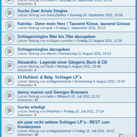
Letzter Beitrag von
Bruno
«
Sonntag 18. September 2011, 20:35
Antworten:
5
Suche Zwei Ariola Singles
Letzter Beitrag von
Gerd.Ziemke
«
Sonntag 18. September 2011, 16:59
Kalinka - Denn mein Herz / Tausend Küsse, tausend Grüsse
Letzter Beitrag von
jeek
«
Freitag 2. September 2011, 16:13
Schlagersingles 50er bis 70er abzugeben
Letzter Beitrag von
schlager-sammler
«
Freitag 12. August 2011, 12:36
Schlagersingles abzugeben
Letzter Beitrag von
efem4
«
Donnerstag 11. August 2011, 19:23
Alexandra - Legende einer Sängerin Buch & CD
Letzter Beitrag von
Rudi
«
Montag 8. August 2011, 23:46
Antworten:
4
13 Holländ. & Belg. Schlager LP´s
Letzter Beitrag von
schlagerbummel
«
Donnerstag 4. August 2011, 13:43
Antworten:
4
danny marino und Georges Brassens
Letzter Beitrag von
heifu
«
Mittwoch 20. Juli 2011, 12:12
Antworten:
13
Suche erledigt
Letzter Beitrag von
PeterPan
«
Freitag 15. Juli 2011, 17:14
Antworten:
3
ein paar recht seltene Schlager LP´s - REST zum
Sonderpreis
Letzter Beitrag von
schlagerbummel
«
Freitag 15. Juli 2011, 15:41
Antworten:
18
1
2