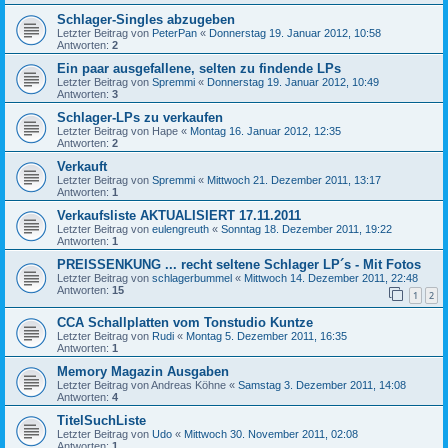
Schlager-Singles abzugeben
Letzter Beitrag von
PeterPan
«
Donnerstag 19. Januar 2012, 10:58
Antworten:
2
Ein paar ausgefallene, selten zu findende LPs
Letzter Beitrag von
Spremmi
«
Donnerstag 19. Januar 2012, 10:49
Antworten:
3
Schlager-LPs zu verkaufen
Letzter Beitrag von
Hape
«
Montag 16. Januar 2012, 12:35
Antworten:
2
Verkauft
Letzter Beitrag von
Spremmi
«
Mittwoch 21. Dezember 2011, 13:17
Antworten:
1
Verkaufsliste AKTUALISIERT 17.11.2011
Letzter Beitrag von
eulengreuth
«
Sonntag 18. Dezember 2011, 19:22
Antworten:
1
PREISSENKUNG ... recht seltene Schlager LP´s - Mit Fotos
Letzter Beitrag von
schlagerbummel
«
Mittwoch 14. Dezember 2011, 22:48
Antworten:
15
1
2
CCA Schallplatten vom Tonstudio Kuntze
Letzter Beitrag von
Rudi
«
Montag 5. Dezember 2011, 16:35
Antworten:
1
Memory Magazin Ausgaben
Letzter Beitrag von
Andreas Köhne
«
Samstag 3. Dezember 2011, 14:08
Antworten:
4
TitelSuchListe
Letzter Beitrag von
Udo
«
Mittwoch 30. November 2011, 02:08
Antworten:
1