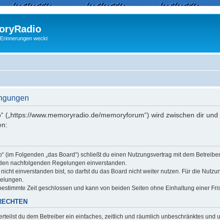
ryRadio
 Erinnerungen weckt
ingungen
“ („https://www.memoryradio.de/memoryforum“) wird zwischen dir und 
en:
o“ (im Folgenden „das Board“) schließt du einen Nutzungsvertrag mit dem Betreib
it den nachfolgenden Regelungen einverstanden.
cht einverstanden bist, so darfst du das Board nicht weiter nutzen. Für die Nutzu
gelungen.
estimmte Zeit geschlossen und kann von beiden Seiten ohne Einhaltung einer Fris
RECHTEN
erteilst du dem Betreiber ein einfaches, zeitlich und räumlich unbeschränktes und 