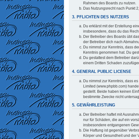
Rahmen des Boards zu nutzen.
Das Nutzungsrecht nach Punkt 2,
3. PFLICHTEN DES NUTZERS
Du erklärst mit der Erstellung ei
insbesondere, dass du das Recht 
Der Betreiber des Boards übt da
der Betreiber dich nach Abmahnu
Du nimmst zur Kenntnis, dass der 
Kenntnis genommen hat. Du gestat
Du gestattest dem Betreiber darü
einem Dritten Schaden zuzufüge
4. GENERAL PUBLIC LICENSE
Du nimmst zur Kenntnis, dass es 
Limited (www.phpbb.com) handel
gestellt. Beide haben keinen Ein
bestimmte Zwecke nicht untersag
5. GEWÄHRLEISTUNG
Der Betreiber haftet mit Ausnahm
nur für Schäden, die auf ein vors
insbesondere entgangenen Gew
Die Haftung ist gegenüber Verbr
Körper und Gesundheit und der Ve