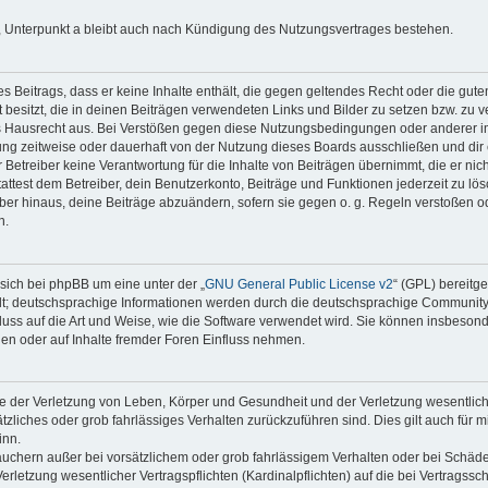
 Unterpunkt a bleibt auch nach Kündigung des Nutzungsvertrages bestehen.
nes Beitrags, dass er keine Inhalte enthält, die gegen geltendes Recht oder die gute
besitzt, die in deinen Beiträgen verwendeten Links und Bilder zu setzen bzw. zu 
s Hausrecht aus. Bei Verstößen gegen diese Nutzungsbedingungen oder anderer im
ng zeitweise oder dauerhaft von der Nutzung dieses Boards ausschließen und dir e
Betreiber keine Verantwortung für die Inhalte von Beiträgen übernimmt, die er nicht s
test dem Betreiber, dein Benutzerkonto, Beiträge und Funktionen jederzeit zu lös
ber hinaus, deine Beiträge abzuändern, sofern sie gegen o. g. Regeln verstoßen o
n.
sich bei phpBB um eine unter der „
GNU General Public License v2
“ (GPL) bereitg
t; deutschsprachige Informationen werden durch die deutschsprachige Communit
fluss auf die Art und Weise, wie die Software verwendet wird. Sie können insbeson
en oder auf Inhalte fremder Foren Einfluss nehmen.
e der Verletzung von Leben, Körper und Gesundheit und der Verletzung wesentlicher
ätzliches oder grob fahrlässiges Verhalten zurückzuführen sind. Dies gilt auch für 
inn.
auchern außer bei vorsätzlichem oder grob fahrlässigem Verhalten oder bei Schäd
rletzung wesentlicher Vertragspflichten (Kardinalpflichten) auf die bei Vertragss