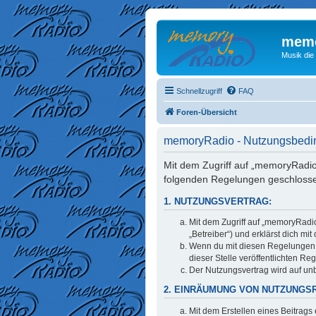
memo
Musik die
Schnellzugriff
FAQ
Foren-Übersicht
memoryRadio - Nutzungsbed
Mit dem Zugriff auf „memoryRadio
folgenden Regelungen geschloss
1. NUTZUNGSVERTRAG:
Mit dem Zugriff auf „memoryRadi
„Betreiber“) und erklärst dich m
Wenn du mit diesen Regelungen ni
dieser Stelle veröffentlichten Re
Der Nutzungsvertrag wird auf unb
2. EINRÄUMUNG VON NUTZUNGS
Mit dem Erstellen eines Beitrags 