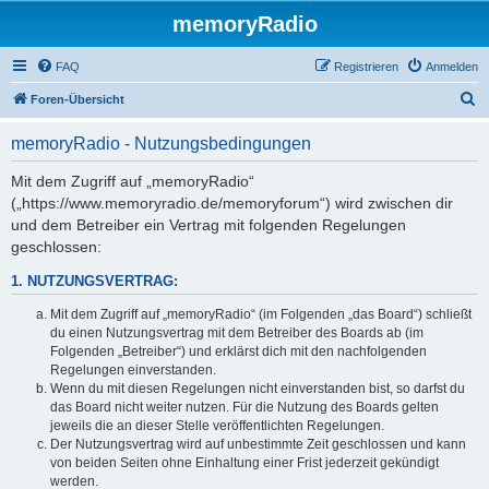
memoryRadio
FAQ
Registrieren
Anmelden
S
Foren-Übersicht
u
memoryRadio - Nutzungsbedingungen
c
h
Mit dem Zugriff auf „memoryRadio“
(„https://www.memoryradio.de/memoryforum“) wird zwischen dir
e
und dem Betreiber ein Vertrag mit folgenden Regelungen
geschlossen:
1. NUTZUNGSVERTRAG:
Mit dem Zugriff auf „memoryRadio“ (im Folgenden „das Board“) schließt
du einen Nutzungsvertrag mit dem Betreiber des Boards ab (im
Folgenden „Betreiber“) und erklärst dich mit den nachfolgenden
Regelungen einverstanden.
Wenn du mit diesen Regelungen nicht einverstanden bist, so darfst du
das Board nicht weiter nutzen. Für die Nutzung des Boards gelten
jeweils die an dieser Stelle veröffentlichten Regelungen.
Der Nutzungsvertrag wird auf unbestimmte Zeit geschlossen und kann
von beiden Seiten ohne Einhaltung einer Frist jederzeit gekündigt
werden.