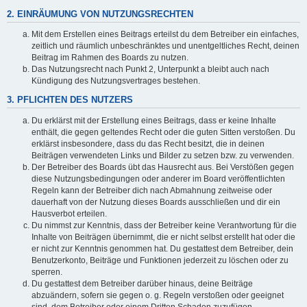
2. EINRÄUMUNG VON NUTZUNGSRECHTEN
Mit dem Erstellen eines Beitrags erteilst du dem Betreiber ein einfaches,
zeitlich und räumlich unbeschränktes und unentgeltliches Recht, deinen
Beitrag im Rahmen des Boards zu nutzen.
Das Nutzungsrecht nach Punkt 2, Unterpunkt a bleibt auch nach
Kündigung des Nutzungsvertrages bestehen.
3. PFLICHTEN DES NUTZERS
Du erklärst mit der Erstellung eines Beitrags, dass er keine Inhalte
enthält, die gegen geltendes Recht oder die guten Sitten verstoßen. Du
erklärst insbesondere, dass du das Recht besitzt, die in deinen
Beiträgen verwendeten Links und Bilder zu setzen bzw. zu verwenden.
Der Betreiber des Boards übt das Hausrecht aus. Bei Verstößen gegen
diese Nutzungsbedingungen oder anderer im Board veröffentlichten
Regeln kann der Betreiber dich nach Abmahnung zeitweise oder
dauerhaft von der Nutzung dieses Boards ausschließen und dir ein
Hausverbot erteilen.
Du nimmst zur Kenntnis, dass der Betreiber keine Verantwortung für die
Inhalte von Beiträgen übernimmt, die er nicht selbst erstellt hat oder die
er nicht zur Kenntnis genommen hat. Du gestattest dem Betreiber, dein
Benutzerkonto, Beiträge und Funktionen jederzeit zu löschen oder zu
sperren.
Du gestattest dem Betreiber darüber hinaus, deine Beiträge
abzuändern, sofern sie gegen o. g. Regeln verstoßen oder geeignet
sind, dem Betreiber oder einem Dritten Schaden zuzufügen.