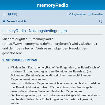
memoryRadio
FAQ
Registrieren
Anmelden
S
Foren-Übersicht
u
memoryRadio - Nutzungsbedingungen
c
h
Mit dem Zugriff auf „memoryRadio“
(„https://www.memoryradio.de/memoryforum“) wird zwischen dir
e
und dem Betreiber ein Vertrag mit folgenden Regelungen
geschlossen:
1. NUTZUNGSVERTRAG:
Mit dem Zugriff auf „memoryRadio“ (im Folgenden „das Board“) schließt
du einen Nutzungsvertrag mit dem Betreiber des Boards ab (im
Folgenden „Betreiber“) und erklärst dich mit den nachfolgenden
Regelungen einverstanden.
Wenn du mit diesen Regelungen nicht einverstanden bist, so darfst du
das Board nicht weiter nutzen. Für die Nutzung des Boards gelten
jeweils die an dieser Stelle veröffentlichten Regelungen.
Der Nutzungsvertrag wird auf unbestimmte Zeit geschlossen und kann
von beiden Seiten ohne Einhaltung einer Frist jederzeit gekündigt
werden.