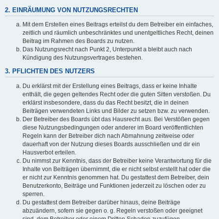
2. EINRÄUMUNG VON NUTZUNGSRECHTEN
Mit dem Erstellen eines Beitrags erteilst du dem Betreiber ein einfaches,
zeitlich und räumlich unbeschränktes und unentgeltliches Recht, deinen
Beitrag im Rahmen des Boards zu nutzen.
Das Nutzungsrecht nach Punkt 2, Unterpunkt a bleibt auch nach
Kündigung des Nutzungsvertrages bestehen.
3. PFLICHTEN DES NUTZERS
Du erklärst mit der Erstellung eines Beitrags, dass er keine Inhalte
enthält, die gegen geltendes Recht oder die guten Sitten verstoßen. Du
erklärst insbesondere, dass du das Recht besitzt, die in deinen
Beiträgen verwendeten Links und Bilder zu setzen bzw. zu verwenden.
Der Betreiber des Boards übt das Hausrecht aus. Bei Verstößen gegen
diese Nutzungsbedingungen oder anderer im Board veröffentlichten
Regeln kann der Betreiber dich nach Abmahnung zeitweise oder
dauerhaft von der Nutzung dieses Boards ausschließen und dir ein
Hausverbot erteilen.
Du nimmst zur Kenntnis, dass der Betreiber keine Verantwortung für die
Inhalte von Beiträgen übernimmt, die er nicht selbst erstellt hat oder die
er nicht zur Kenntnis genommen hat. Du gestattest dem Betreiber, dein
Benutzerkonto, Beiträge und Funktionen jederzeit zu löschen oder zu
sperren.
Du gestattest dem Betreiber darüber hinaus, deine Beiträge
abzuändern, sofern sie gegen o. g. Regeln verstoßen oder geeignet
sind, dem Betreiber oder einem Dritten Schaden zuzufügen.