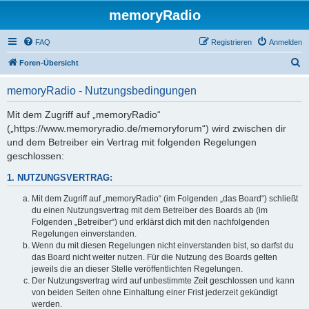
memoryRadio
FAQ
Registrieren
Anmelden
S
Foren-Übersicht
u
memoryRadio - Nutzungsbedingungen
c
h
Mit dem Zugriff auf „memoryRadio“
(„https://www.memoryradio.de/memoryforum“) wird zwischen dir
e
und dem Betreiber ein Vertrag mit folgenden Regelungen
geschlossen:
1. NUTZUNGSVERTRAG:
Mit dem Zugriff auf „memoryRadio“ (im Folgenden „das Board“) schließt
du einen Nutzungsvertrag mit dem Betreiber des Boards ab (im
Folgenden „Betreiber“) und erklärst dich mit den nachfolgenden
Regelungen einverstanden.
Wenn du mit diesen Regelungen nicht einverstanden bist, so darfst du
das Board nicht weiter nutzen. Für die Nutzung des Boards gelten
jeweils die an dieser Stelle veröffentlichten Regelungen.
Der Nutzungsvertrag wird auf unbestimmte Zeit geschlossen und kann
von beiden Seiten ohne Einhaltung einer Frist jederzeit gekündigt
werden.