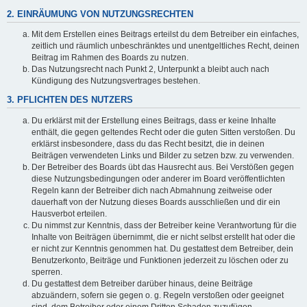
2. EINRÄUMUNG VON NUTZUNGSRECHTEN
Mit dem Erstellen eines Beitrags erteilst du dem Betreiber ein einfaches,
zeitlich und räumlich unbeschränktes und unentgeltliches Recht, deinen
Beitrag im Rahmen des Boards zu nutzen.
Das Nutzungsrecht nach Punkt 2, Unterpunkt a bleibt auch nach
Kündigung des Nutzungsvertrages bestehen.
3. PFLICHTEN DES NUTZERS
Du erklärst mit der Erstellung eines Beitrags, dass er keine Inhalte
enthält, die gegen geltendes Recht oder die guten Sitten verstoßen. Du
erklärst insbesondere, dass du das Recht besitzt, die in deinen
Beiträgen verwendeten Links und Bilder zu setzen bzw. zu verwenden.
Der Betreiber des Boards übt das Hausrecht aus. Bei Verstößen gegen
diese Nutzungsbedingungen oder anderer im Board veröffentlichten
Regeln kann der Betreiber dich nach Abmahnung zeitweise oder
dauerhaft von der Nutzung dieses Boards ausschließen und dir ein
Hausverbot erteilen.
Du nimmst zur Kenntnis, dass der Betreiber keine Verantwortung für die
Inhalte von Beiträgen übernimmt, die er nicht selbst erstellt hat oder die
er nicht zur Kenntnis genommen hat. Du gestattest dem Betreiber, dein
Benutzerkonto, Beiträge und Funktionen jederzeit zu löschen oder zu
sperren.
Du gestattest dem Betreiber darüber hinaus, deine Beiträge
abzuändern, sofern sie gegen o. g. Regeln verstoßen oder geeignet
sind, dem Betreiber oder einem Dritten Schaden zuzufügen.