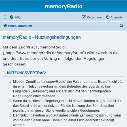
memoryRadio
FAQ
Registrieren
Anmelden
S
Foren-Übersicht
u
memoryRadio - Nutzungsbedingungen
c
h
Mit dem Zugriff auf „memoryRadio“
(„https://www.memoryradio.de/memoryforum“) wird zwischen dir
e
und dem Betreiber ein Vertrag mit folgenden Regelungen
geschlossen:
1. NUTZUNGSVERTRAG:
Mit dem Zugriff auf „memoryRadio“ (im Folgenden „das Board“) schließt
du einen Nutzungsvertrag mit dem Betreiber des Boards ab (im
Folgenden „Betreiber“) und erklärst dich mit den nachfolgenden
Regelungen einverstanden.
Wenn du mit diesen Regelungen nicht einverstanden bist, so darfst du
das Board nicht weiter nutzen. Für die Nutzung des Boards gelten
jeweils die an dieser Stelle veröffentlichten Regelungen.
Der Nutzungsvertrag wird auf unbestimmte Zeit geschlossen und kann
von beiden Seiten ohne Einhaltung einer Frist jederzeit gekündigt
werden.