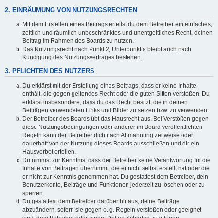
2. EINRÄUMUNG VON NUTZUNGSRECHTEN
Mit dem Erstellen eines Beitrags erteilst du dem Betreiber ein einfaches,
zeitlich und räumlich unbeschränktes und unentgeltliches Recht, deinen
Beitrag im Rahmen des Boards zu nutzen.
Das Nutzungsrecht nach Punkt 2, Unterpunkt a bleibt auch nach
Kündigung des Nutzungsvertrages bestehen.
3. PFLICHTEN DES NUTZERS
Du erklärst mit der Erstellung eines Beitrags, dass er keine Inhalte
enthält, die gegen geltendes Recht oder die guten Sitten verstoßen. Du
erklärst insbesondere, dass du das Recht besitzt, die in deinen
Beiträgen verwendeten Links und Bilder zu setzen bzw. zu verwenden.
Der Betreiber des Boards übt das Hausrecht aus. Bei Verstößen gegen
diese Nutzungsbedingungen oder anderer im Board veröffentlichten
Regeln kann der Betreiber dich nach Abmahnung zeitweise oder
dauerhaft von der Nutzung dieses Boards ausschließen und dir ein
Hausverbot erteilen.
Du nimmst zur Kenntnis, dass der Betreiber keine Verantwortung für die
Inhalte von Beiträgen übernimmt, die er nicht selbst erstellt hat oder die
er nicht zur Kenntnis genommen hat. Du gestattest dem Betreiber, dein
Benutzerkonto, Beiträge und Funktionen jederzeit zu löschen oder zu
sperren.
Du gestattest dem Betreiber darüber hinaus, deine Beiträge
abzuändern, sofern sie gegen o. g. Regeln verstoßen oder geeignet
sind, dem Betreiber oder einem Dritten Schaden zuzufügen.