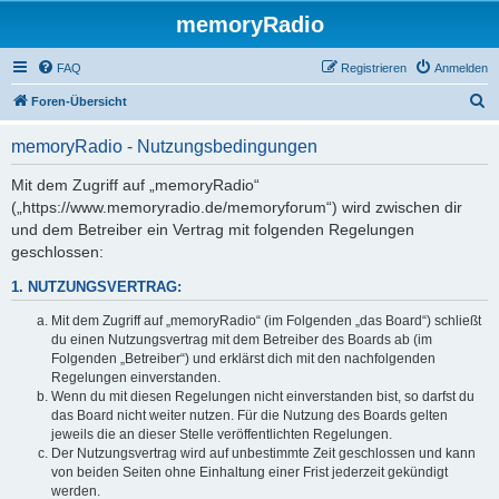
memoryRadio
FAQ
Registrieren
Anmelden
S
Foren-Übersicht
u
memoryRadio - Nutzungsbedingungen
c
h
Mit dem Zugriff auf „memoryRadio“
(„https://www.memoryradio.de/memoryforum“) wird zwischen dir
e
und dem Betreiber ein Vertrag mit folgenden Regelungen
geschlossen:
1. NUTZUNGSVERTRAG:
Mit dem Zugriff auf „memoryRadio“ (im Folgenden „das Board“) schließt
du einen Nutzungsvertrag mit dem Betreiber des Boards ab (im
Folgenden „Betreiber“) und erklärst dich mit den nachfolgenden
Regelungen einverstanden.
Wenn du mit diesen Regelungen nicht einverstanden bist, so darfst du
das Board nicht weiter nutzen. Für die Nutzung des Boards gelten
jeweils die an dieser Stelle veröffentlichten Regelungen.
Der Nutzungsvertrag wird auf unbestimmte Zeit geschlossen und kann
von beiden Seiten ohne Einhaltung einer Frist jederzeit gekündigt
werden.