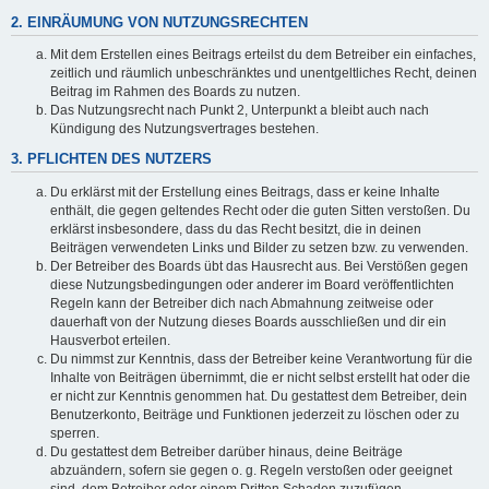
2. EINRÄUMUNG VON NUTZUNGSRECHTEN
Mit dem Erstellen eines Beitrags erteilst du dem Betreiber ein einfaches,
zeitlich und räumlich unbeschränktes und unentgeltliches Recht, deinen
Beitrag im Rahmen des Boards zu nutzen.
Das Nutzungsrecht nach Punkt 2, Unterpunkt a bleibt auch nach
Kündigung des Nutzungsvertrages bestehen.
3. PFLICHTEN DES NUTZERS
Du erklärst mit der Erstellung eines Beitrags, dass er keine Inhalte
enthält, die gegen geltendes Recht oder die guten Sitten verstoßen. Du
erklärst insbesondere, dass du das Recht besitzt, die in deinen
Beiträgen verwendeten Links und Bilder zu setzen bzw. zu verwenden.
Der Betreiber des Boards übt das Hausrecht aus. Bei Verstößen gegen
diese Nutzungsbedingungen oder anderer im Board veröffentlichten
Regeln kann der Betreiber dich nach Abmahnung zeitweise oder
dauerhaft von der Nutzung dieses Boards ausschließen und dir ein
Hausverbot erteilen.
Du nimmst zur Kenntnis, dass der Betreiber keine Verantwortung für die
Inhalte von Beiträgen übernimmt, die er nicht selbst erstellt hat oder die
er nicht zur Kenntnis genommen hat. Du gestattest dem Betreiber, dein
Benutzerkonto, Beiträge und Funktionen jederzeit zu löschen oder zu
sperren.
Du gestattest dem Betreiber darüber hinaus, deine Beiträge
abzuändern, sofern sie gegen o. g. Regeln verstoßen oder geeignet
sind, dem Betreiber oder einem Dritten Schaden zuzufügen.