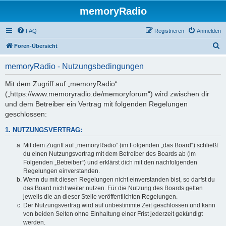
memoryRadio
FAQ
Registrieren
Anmelden
S
Foren-Übersicht
u
memoryRadio - Nutzungsbedingungen
c
h
Mit dem Zugriff auf „memoryRadio“
(„https://www.memoryradio.de/memoryforum“) wird zwischen dir
e
und dem Betreiber ein Vertrag mit folgenden Regelungen
geschlossen:
1. NUTZUNGSVERTRAG:
Mit dem Zugriff auf „memoryRadio“ (im Folgenden „das Board“) schließt
du einen Nutzungsvertrag mit dem Betreiber des Boards ab (im
Folgenden „Betreiber“) und erklärst dich mit den nachfolgenden
Regelungen einverstanden.
Wenn du mit diesen Regelungen nicht einverstanden bist, so darfst du
das Board nicht weiter nutzen. Für die Nutzung des Boards gelten
jeweils die an dieser Stelle veröffentlichten Regelungen.
Der Nutzungsvertrag wird auf unbestimmte Zeit geschlossen und kann
von beiden Seiten ohne Einhaltung einer Frist jederzeit gekündigt
werden.