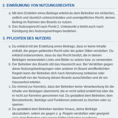
2. EINRÄUMUNG VON NUTZUNGSRECHTEN
Mit dem Erstellen eines Beitrags erteilst du dem Betreiber ein einfaches,
zeitlich und räumlich unbeschränktes und unentgeltliches Recht, deinen
Beitrag im Rahmen des Boards zu nutzen.
Das Nutzungsrecht nach Punkt 2, Unterpunkt a bleibt auch nach
Kündigung des Nutzungsvertrages bestehen.
3. PFLICHTEN DES NUTZERS
Du erklärst mit der Erstellung eines Beitrags, dass er keine Inhalte
enthält, die gegen geltendes Recht oder die guten Sitten verstoßen. Du
erklärst insbesondere, dass du das Recht besitzt, die in deinen
Beiträgen verwendeten Links und Bilder zu setzen bzw. zu verwenden.
Der Betreiber des Boards übt das Hausrecht aus. Bei Verstößen gegen
diese Nutzungsbedingungen oder anderer im Board veröffentlichten
Regeln kann der Betreiber dich nach Abmahnung zeitweise oder
dauerhaft von der Nutzung dieses Boards ausschließen und dir ein
Hausverbot erteilen.
Du nimmst zur Kenntnis, dass der Betreiber keine Verantwortung für die
Inhalte von Beiträgen übernimmt, die er nicht selbst erstellt hat oder die
er nicht zur Kenntnis genommen hat. Du gestattest dem Betreiber, dein
Benutzerkonto, Beiträge und Funktionen jederzeit zu löschen oder zu
sperren.
Du gestattest dem Betreiber darüber hinaus, deine Beiträge
abzuändern, sofern sie gegen o. g. Regeln verstoßen oder geeignet
sind, dem Betreiber oder einem Dritten Schaden zuzufügen.