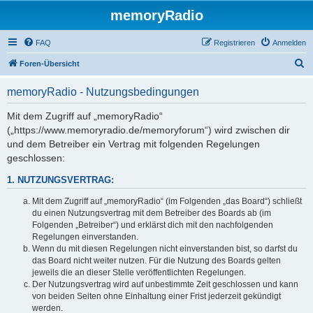
memoryRadio
FAQ
Registrieren
Anmelden
S
Foren-Übersicht
u
memoryRadio - Nutzungsbedingungen
c
h
Mit dem Zugriff auf „memoryRadio“
(„https://www.memoryradio.de/memoryforum“) wird zwischen dir
e
und dem Betreiber ein Vertrag mit folgenden Regelungen
geschlossen:
1. NUTZUNGSVERTRAG:
Mit dem Zugriff auf „memoryRadio“ (im Folgenden „das Board“) schließt
du einen Nutzungsvertrag mit dem Betreiber des Boards ab (im
Folgenden „Betreiber“) und erklärst dich mit den nachfolgenden
Regelungen einverstanden.
Wenn du mit diesen Regelungen nicht einverstanden bist, so darfst du
das Board nicht weiter nutzen. Für die Nutzung des Boards gelten
jeweils die an dieser Stelle veröffentlichten Regelungen.
Der Nutzungsvertrag wird auf unbestimmte Zeit geschlossen und kann
von beiden Seiten ohne Einhaltung einer Frist jederzeit gekündigt
werden.