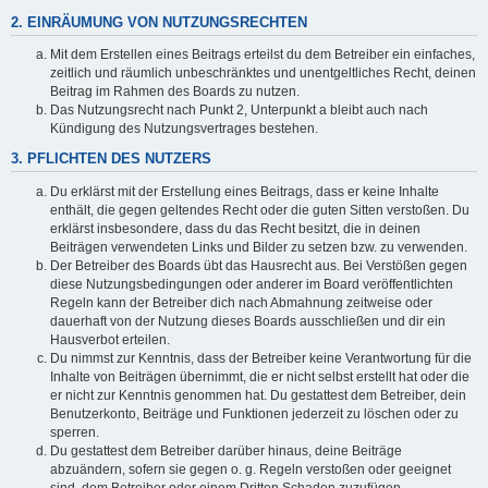
2. EINRÄUMUNG VON NUTZUNGSRECHTEN
Mit dem Erstellen eines Beitrags erteilst du dem Betreiber ein einfaches,
zeitlich und räumlich unbeschränktes und unentgeltliches Recht, deinen
Beitrag im Rahmen des Boards zu nutzen.
Das Nutzungsrecht nach Punkt 2, Unterpunkt a bleibt auch nach
Kündigung des Nutzungsvertrages bestehen.
3. PFLICHTEN DES NUTZERS
Du erklärst mit der Erstellung eines Beitrags, dass er keine Inhalte
enthält, die gegen geltendes Recht oder die guten Sitten verstoßen. Du
erklärst insbesondere, dass du das Recht besitzt, die in deinen
Beiträgen verwendeten Links und Bilder zu setzen bzw. zu verwenden.
Der Betreiber des Boards übt das Hausrecht aus. Bei Verstößen gegen
diese Nutzungsbedingungen oder anderer im Board veröffentlichten
Regeln kann der Betreiber dich nach Abmahnung zeitweise oder
dauerhaft von der Nutzung dieses Boards ausschließen und dir ein
Hausverbot erteilen.
Du nimmst zur Kenntnis, dass der Betreiber keine Verantwortung für die
Inhalte von Beiträgen übernimmt, die er nicht selbst erstellt hat oder die
er nicht zur Kenntnis genommen hat. Du gestattest dem Betreiber, dein
Benutzerkonto, Beiträge und Funktionen jederzeit zu löschen oder zu
sperren.
Du gestattest dem Betreiber darüber hinaus, deine Beiträge
abzuändern, sofern sie gegen o. g. Regeln verstoßen oder geeignet
sind, dem Betreiber oder einem Dritten Schaden zuzufügen.