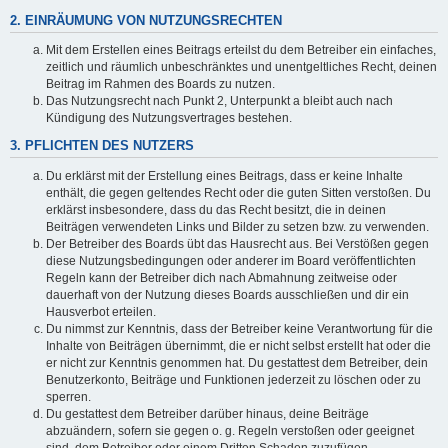
2. EINRÄUMUNG VON NUTZUNGSRECHTEN
Mit dem Erstellen eines Beitrags erteilst du dem Betreiber ein einfaches,
zeitlich und räumlich unbeschränktes und unentgeltliches Recht, deinen
Beitrag im Rahmen des Boards zu nutzen.
Das Nutzungsrecht nach Punkt 2, Unterpunkt a bleibt auch nach
Kündigung des Nutzungsvertrages bestehen.
3. PFLICHTEN DES NUTZERS
Du erklärst mit der Erstellung eines Beitrags, dass er keine Inhalte
enthält, die gegen geltendes Recht oder die guten Sitten verstoßen. Du
erklärst insbesondere, dass du das Recht besitzt, die in deinen
Beiträgen verwendeten Links und Bilder zu setzen bzw. zu verwenden.
Der Betreiber des Boards übt das Hausrecht aus. Bei Verstößen gegen
diese Nutzungsbedingungen oder anderer im Board veröffentlichten
Regeln kann der Betreiber dich nach Abmahnung zeitweise oder
dauerhaft von der Nutzung dieses Boards ausschließen und dir ein
Hausverbot erteilen.
Du nimmst zur Kenntnis, dass der Betreiber keine Verantwortung für die
Inhalte von Beiträgen übernimmt, die er nicht selbst erstellt hat oder die
er nicht zur Kenntnis genommen hat. Du gestattest dem Betreiber, dein
Benutzerkonto, Beiträge und Funktionen jederzeit zu löschen oder zu
sperren.
Du gestattest dem Betreiber darüber hinaus, deine Beiträge
abzuändern, sofern sie gegen o. g. Regeln verstoßen oder geeignet
sind, dem Betreiber oder einem Dritten Schaden zuzufügen.