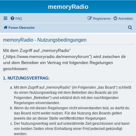
memoryRadio
FAQ
Registrieren
Anmelden
S
Foren-Übersicht
u
memoryRadio - Nutzungsbedingungen
c
h
Mit dem Zugriff auf „memoryRadio“
(„https://www.memoryradio.de/memoryforum“) wird zwischen dir
e
und dem Betreiber ein Vertrag mit folgenden Regelungen
geschlossen:
1. NUTZUNGSVERTRAG:
Mit dem Zugriff auf „memoryRadio“ (im Folgenden „das Board“) schließt
du einen Nutzungsvertrag mit dem Betreiber des Boards ab (im
Folgenden „Betreiber“) und erklärst dich mit den nachfolgenden
Regelungen einverstanden.
Wenn du mit diesen Regelungen nicht einverstanden bist, so darfst du
das Board nicht weiter nutzen. Für die Nutzung des Boards gelten
jeweils die an dieser Stelle veröffentlichten Regelungen.
Der Nutzungsvertrag wird auf unbestimmte Zeit geschlossen und kann
von beiden Seiten ohne Einhaltung einer Frist jederzeit gekündigt
werden.