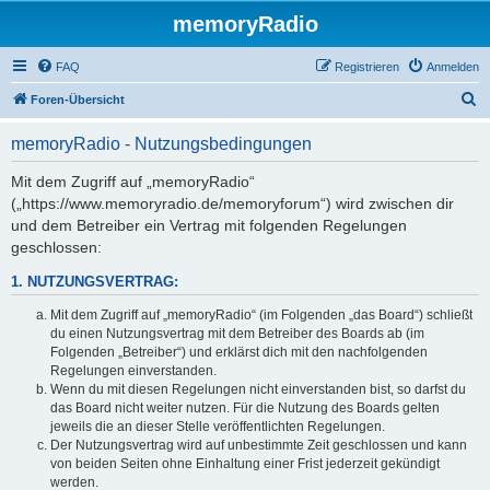
memoryRadio
FAQ
Registrieren
Anmelden
S
Foren-Übersicht
u
memoryRadio - Nutzungsbedingungen
c
h
Mit dem Zugriff auf „memoryRadio“
(„https://www.memoryradio.de/memoryforum“) wird zwischen dir
e
und dem Betreiber ein Vertrag mit folgenden Regelungen
geschlossen:
1. NUTZUNGSVERTRAG:
Mit dem Zugriff auf „memoryRadio“ (im Folgenden „das Board“) schließt
du einen Nutzungsvertrag mit dem Betreiber des Boards ab (im
Folgenden „Betreiber“) und erklärst dich mit den nachfolgenden
Regelungen einverstanden.
Wenn du mit diesen Regelungen nicht einverstanden bist, so darfst du
das Board nicht weiter nutzen. Für die Nutzung des Boards gelten
jeweils die an dieser Stelle veröffentlichten Regelungen.
Der Nutzungsvertrag wird auf unbestimmte Zeit geschlossen und kann
von beiden Seiten ohne Einhaltung einer Frist jederzeit gekündigt
werden.