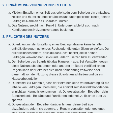
2. EINRÄUMUNG VON NUTZUNGSRECHTEN
Mit dem Erstellen eines Beitrags erteilst du dem Betreiber ein einfaches,
zeitlich und räumlich unbeschränktes und unentgeltliches Recht, deinen
Beitrag im Rahmen des Boards zu nutzen.
Das Nutzungsrecht nach Punkt 2, Unterpunkt a bleibt auch nach
Kündigung des Nutzungsvertrages bestehen.
3. PFLICHTEN DES NUTZERS
Du erklärst mit der Erstellung eines Beitrags, dass er keine Inhalte
enthält, die gegen geltendes Recht oder die guten Sitten verstoßen. Du
erklärst insbesondere, dass du das Recht besitzt, die in deinen
Beiträgen verwendeten Links und Bilder zu setzen bzw. zu verwenden.
Der Betreiber des Boards übt das Hausrecht aus. Bei Verstößen gegen
diese Nutzungsbedingungen oder anderer im Board veröffentlichten
Regeln kann der Betreiber dich nach Abmahnung zeitweise oder
dauerhaft von der Nutzung dieses Boards ausschließen und dir ein
Hausverbot erteilen.
Du nimmst zur Kenntnis, dass der Betreiber keine Verantwortung für die
Inhalte von Beiträgen übernimmt, die er nicht selbst erstellt hat oder die
er nicht zur Kenntnis genommen hat. Du gestattest dem Betreiber, dein
Benutzerkonto, Beiträge und Funktionen jederzeit zu löschen oder zu
sperren.
Du gestattest dem Betreiber darüber hinaus, deine Beiträge
abzuändern, sofern sie gegen o. g. Regeln verstoßen oder geeignet
sind, dem Betreiber oder einem Dritten Schaden zuzufügen.