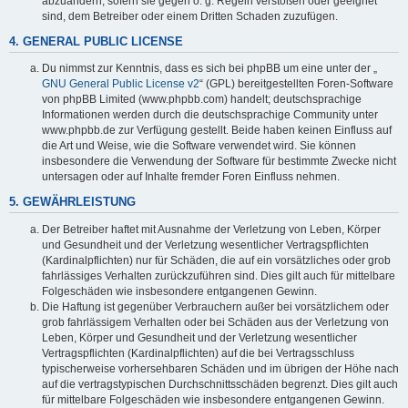
abzuändern, sofern sie gegen o. g. Regeln verstoßen oder geeignet
sind, dem Betreiber oder einem Dritten Schaden zuzufügen.
4. GENERAL PUBLIC LICENSE
Du nimmst zur Kenntnis, dass es sich bei phpBB um eine unter der „
GNU General Public License v2
“ (GPL) bereitgestellten Foren-Software
von phpBB Limited (www.phpbb.com) handelt; deutschsprachige
Informationen werden durch die deutschsprachige Community unter
www.phpbb.de zur Verfügung gestellt. Beide haben keinen Einfluss auf
die Art und Weise, wie die Software verwendet wird. Sie können
insbesondere die Verwendung der Software für bestimmte Zwecke nicht
untersagen oder auf Inhalte fremder Foren Einfluss nehmen.
5. GEWÄHRLEISTUNG
Der Betreiber haftet mit Ausnahme der Verletzung von Leben, Körper
und Gesundheit und der Verletzung wesentlicher Vertragspflichten
(Kardinalpflichten) nur für Schäden, die auf ein vorsätzliches oder grob
fahrlässiges Verhalten zurückzuführen sind. Dies gilt auch für mittelbare
Folgeschäden wie insbesondere entgangenen Gewinn.
Die Haftung ist gegenüber Verbrauchern außer bei vorsätzlichem oder
grob fahrlässigem Verhalten oder bei Schäden aus der Verletzung von
Leben, Körper und Gesundheit und der Verletzung wesentlicher
Vertragspflichten (Kardinalpflichten) auf die bei Vertragsschluss
typischerweise vorhersehbaren Schäden und im übrigen der Höhe nach
auf die vertragstypischen Durchschnittsschäden begrenzt. Dies gilt auch
für mittelbare Folgeschäden wie insbesondere entgangenen Gewinn.