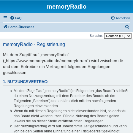
memoryRadio
FAQ
Anmelden
S
Foren-Übersicht
u
Sprache:
c
memoryRadio - Registrierung
h
Mit dem Zugriff auf „memoryRadio“
e
(„https://www.memoryradio.de/memoryforum“) wird zwischen dir
und dem Betreiber ein Vertrag mit folgenden Regelungen
geschlossen:
1. NUTZUNGSVERTRAG:
Mit dem Zugriff auf „memoryRadio“ (im Folgenden „das Board“) schließt
du einen Nutzungsvertrag mit dem Betreiber des Boards ab (im
Folgenden „Betreiber“) und erklärst dich mit den nachfolgenden
Regelungen einverstanden.
Wenn du mit diesen Regelungen nicht einverstanden bist, so darfst du
das Board nicht weiter nutzen. Für die Nutzung des Boards gelten
jeweils die an dieser Stelle veröffentlichten Regelungen.
Der Nutzungsvertrag wird auf unbestimmte Zeit geschlossen und kann
von beiden Seiten ohne Einhaltung einer Frist jederzeit gekündigt