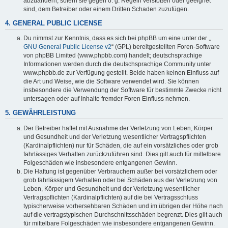
abzuändern, sofern sie gegen o. g. Regeln verstoßen oder geeignet
sind, dem Betreiber oder einem Dritten Schaden zuzufügen.
4. GENERAL PUBLIC LICENSE
Du nimmst zur Kenntnis, dass es sich bei phpBB um eine unter der „
GNU General Public License v2
“ (GPL) bereitgestellten Foren-Software
von phpBB Limited (www.phpbb.com) handelt; deutschsprachige
Informationen werden durch die deutschsprachige Community unter
www.phpbb.de zur Verfügung gestellt. Beide haben keinen Einfluss auf
die Art und Weise, wie die Software verwendet wird. Sie können
insbesondere die Verwendung der Software für bestimmte Zwecke nicht
untersagen oder auf Inhalte fremder Foren Einfluss nehmen.
5. GEWÄHRLEISTUNG
Der Betreiber haftet mit Ausnahme der Verletzung von Leben, Körper
und Gesundheit und der Verletzung wesentlicher Vertragspflichten
(Kardinalpflichten) nur für Schäden, die auf ein vorsätzliches oder grob
fahrlässiges Verhalten zurückzuführen sind. Dies gilt auch für mittelbare
Folgeschäden wie insbesondere entgangenen Gewinn.
Die Haftung ist gegenüber Verbrauchern außer bei vorsätzlichem oder
grob fahrlässigem Verhalten oder bei Schäden aus der Verletzung von
Leben, Körper und Gesundheit und der Verletzung wesentlicher
Vertragspflichten (Kardinalpflichten) auf die bei Vertragsschluss
typischerweise vorhersehbaren Schäden und im übrigen der Höhe nach
auf die vertragstypischen Durchschnittsschäden begrenzt. Dies gilt auch
für mittelbare Folgeschäden wie insbesondere entgangenen Gewinn.