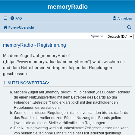
memoryRadio
FAQ
Anmelden
S
Foren-Übersicht
u
Sprache:
c
memoryRadio - Registrierung
h
Mit dem Zugriff auf „memoryRadio“
e
(„https://www.memoryradio.de/memoryforum“) wird zwischen dir
und dem Betreiber ein Vertrag mit folgenden Regelungen
geschlossen:
1. NUTZUNGSVERTRAG:
Mit dem Zugriff auf „memoryRadio“ (im Folgenden „das Board“) schließt
du einen Nutzungsvertrag mit dem Betreiber des Boards ab (im
Folgenden „Betreiber“) und erklärst dich mit den nachfolgenden
Regelungen einverstanden.
Wenn du mit diesen Regelungen nicht einverstanden bist, so darfst du
das Board nicht weiter nutzen. Für die Nutzung des Boards gelten
jeweils die an dieser Stelle veröffentlichten Regelungen.
Der Nutzungsvertrag wird auf unbestimmte Zeit geschlossen und kann
von beiden Seiten ohne Einhaltung einer Frist jederzeit gekündigt