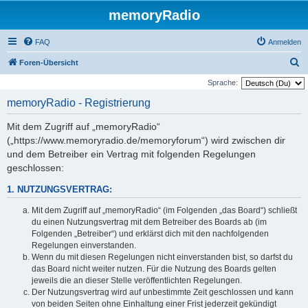
memoryRadio
FAQ
Anmelden
S
Foren-Übersicht
u
Sprache:
c
memoryRadio - Registrierung
h
Mit dem Zugriff auf „memoryRadio“
e
(„https://www.memoryradio.de/memoryforum“) wird zwischen dir
und dem Betreiber ein Vertrag mit folgenden Regelungen
geschlossen:
1. NUTZUNGSVERTRAG:
Mit dem Zugriff auf „memoryRadio“ (im Folgenden „das Board“) schließt
du einen Nutzungsvertrag mit dem Betreiber des Boards ab (im
Folgenden „Betreiber“) und erklärst dich mit den nachfolgenden
Regelungen einverstanden.
Wenn du mit diesen Regelungen nicht einverstanden bist, so darfst du
das Board nicht weiter nutzen. Für die Nutzung des Boards gelten
jeweils die an dieser Stelle veröffentlichten Regelungen.
Der Nutzungsvertrag wird auf unbestimmte Zeit geschlossen und kann
von beiden Seiten ohne Einhaltung einer Frist jederzeit gekündigt