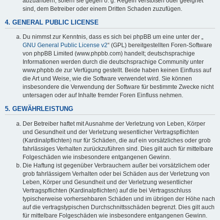
abzuändern, sofern sie gegen o. g. Regeln verstoßen oder geeignet
sind, dem Betreiber oder einem Dritten Schaden zuzufügen.
4. GENERAL PUBLIC LICENSE
Du nimmst zur Kenntnis, dass es sich bei phpBB um eine unter der „
GNU General Public License v2
“ (GPL) bereitgestellten Foren-Software
von phpBB Limited (www.phpbb.com) handelt; deutschsprachige
Informationen werden durch die deutschsprachige Community unter
www.phpbb.de zur Verfügung gestellt. Beide haben keinen Einfluss auf
die Art und Weise, wie die Software verwendet wird. Sie können
insbesondere die Verwendung der Software für bestimmte Zwecke nicht
untersagen oder auf Inhalte fremder Foren Einfluss nehmen.
5. GEWÄHRLEISTUNG
Der Betreiber haftet mit Ausnahme der Verletzung von Leben, Körper
und Gesundheit und der Verletzung wesentlicher Vertragspflichten
(Kardinalpflichten) nur für Schäden, die auf ein vorsätzliches oder grob
fahrlässiges Verhalten zurückzuführen sind. Dies gilt auch für mittelbare
Folgeschäden wie insbesondere entgangenen Gewinn.
Die Haftung ist gegenüber Verbrauchern außer bei vorsätzlichem oder
grob fahrlässigem Verhalten oder bei Schäden aus der Verletzung von
Leben, Körper und Gesundheit und der Verletzung wesentlicher
Vertragspflichten (Kardinalpflichten) auf die bei Vertragsschluss
typischerweise vorhersehbaren Schäden und im übrigen der Höhe nach
auf die vertragstypischen Durchschnittsschäden begrenzt. Dies gilt auch
für mittelbare Folgeschäden wie insbesondere entgangenen Gewinn.