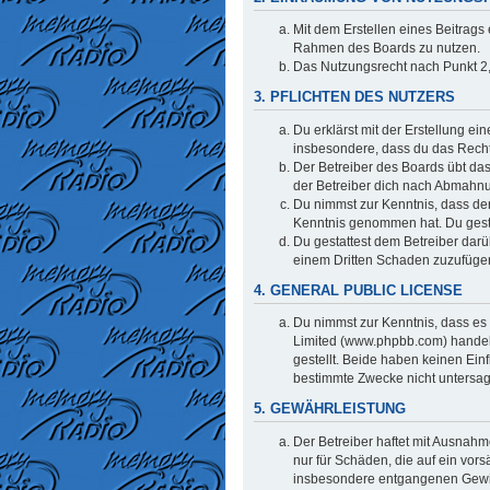
Mit dem Erstellen eines Beitrags 
Rahmen des Boards zu nutzen.
Das Nutzungsrecht nach Punkt 2,
3. PFLICHTEN DES NUTZERS
Du erklärst mit der Erstellung ei
insbesondere, dass du das Recht 
Der Betreiber des Boards übt da
der Betreiber dich nach Abmahnu
Du nimmst zur Kenntnis, dass der 
Kenntnis genommen hat. Du gestat
Du gestattest dem Betreiber darü
einem Dritten Schaden zuzufüge
4. GENERAL PUBLIC LICENSE
Du nimmst zur Kenntnis, dass es 
Limited (www.phpbb.com) handel
gestellt. Beide haben keinen Ein
bestimmte Zwecke nicht untersag
5. GEWÄHRLEISTUNG
Der Betreiber haftet mit Ausnahm
nur für Schäden, die auf ein vors
insbesondere entgangenen Gew