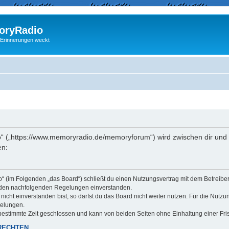
ryRadio
 Erinnerungen weckt
“ („https://www.memoryradio.de/memoryforum“) wird zwischen dir und 
en:
o“ (im Folgenden „das Board“) schließt du einen Nutzungsvertrag mit dem Betreib
it den nachfolgenden Regelungen einverstanden.
cht einverstanden bist, so darfst du das Board nicht weiter nutzen. Für die Nutzu
gelungen.
estimmte Zeit geschlossen und kann von beiden Seiten ohne Einhaltung einer Fris
RECHTEN