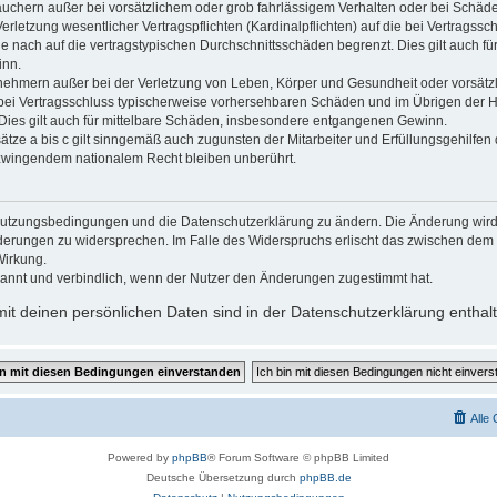
auchern außer bei vorsätzlichem oder grob fahrlässigem Verhalten oder bei Schäd
rletzung wesentlicher Vertragspflichten (Kardinalpflichten) auf die bei Vertragss
 nach auf die vertragstypischen Durchschnittsschäden begrenzt. Dies gilt auch fü
inn.
nehmern außer bei der Verletzung von Leben, Körper und Gesundheit oder vorsätz
e bei Vertragsschluss typischerweise vorhersehbaren Schäden und im Übrigen der H
Dies gilt auch für mittelbare Schäden, insbesondere entgangenen Gewinn.
ze a bis c gilt sinngemäß auch zugunsten der Mitarbeiter und Erfüllungsgehilfen 
zwingendem nationalem Recht bleiben unberührt.
e Nutzungsbedingungen und die Datenschutzerklärung zu ändern. Die Änderung wird 
Änderungen zu widersprechen. Im Falle des Widerspruchs erlischt das zwischen de
Wirkung.
annt und verbindlich, wenn der Nutzer den Änderungen zugestimmt hat.
t deinen persönlichen Daten sind in der Datenschutzerklärung enthal
Alle
Powered by
phpBB
® Forum Software © phpBB Limited
Deutsche Übersetzung durch
phpBB.de