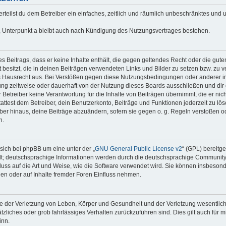
erteilst du dem Betreiber ein einfaches, zeitlich und räumlich unbeschränktes und 
 Unterpunkt a bleibt auch nach Kündigung des Nutzungsvertrages bestehen.
nes Beitrags, dass er keine Inhalte enthält, die gegen geltendes Recht oder die gute
besitzt, die in deinen Beiträgen verwendeten Links und Bilder zu setzen bzw. zu 
s Hausrecht aus. Bei Verstößen gegen diese Nutzungsbedingungen oder anderer im
ng zeitweise oder dauerhaft von der Nutzung dieses Boards ausschließen und dir e
Betreiber keine Verantwortung für die Inhalte von Beiträgen übernimmt, die er nicht s
test dem Betreiber, dein Benutzerkonto, Beiträge und Funktionen jederzeit zu lös
ber hinaus, deine Beiträge abzuändern, sofern sie gegen o. g. Regeln verstoßen o
n.
sich bei phpBB um eine unter der „
GNU General Public License v2
“ (GPL) bereitg
t; deutschsprachige Informationen werden durch die deutschsprachige Communit
fluss auf die Art und Weise, wie die Software verwendet wird. Sie können insbeson
en oder auf Inhalte fremder Foren Einfluss nehmen.
e der Verletzung von Leben, Körper und Gesundheit und der Verletzung wesentlicher
ätzliches oder grob fahrlässiges Verhalten zurückzuführen sind. Dies gilt auch für 
inn.