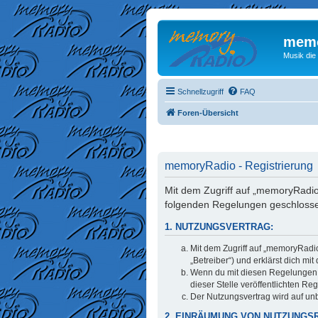
memo
Musik die
Schnellzugriff
FAQ
Foren-Übersicht
memoryRadio - Registrierung
Mit dem Zugriff auf „memoryRadio
folgenden Regelungen geschloss
1. NUTZUNGSVERTRAG:
Mit dem Zugriff auf „memoryRadi
„Betreiber“) und erklärst dich m
Wenn du mit diesen Regelungen ni
dieser Stelle veröffentlichten Re
Der Nutzungsvertrag wird auf unb
2. EINRÄUMUNG VON NUTZUNGS