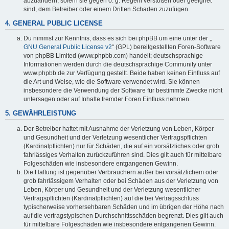
abzuändern, sofern sie gegen o. g. Regeln verstoßen oder geeignet
sind, dem Betreiber oder einem Dritten Schaden zuzufügen.
4. GENERAL PUBLIC LICENSE
Du nimmst zur Kenntnis, dass es sich bei phpBB um eine unter der „
GNU General Public License v2
“ (GPL) bereitgestellten Foren-Software
von phpBB Limited (www.phpbb.com) handelt; deutschsprachige
Informationen werden durch die deutschsprachige Community unter
www.phpbb.de zur Verfügung gestellt. Beide haben keinen Einfluss auf
die Art und Weise, wie die Software verwendet wird. Sie können
insbesondere die Verwendung der Software für bestimmte Zwecke nicht
untersagen oder auf Inhalte fremder Foren Einfluss nehmen.
5. GEWÄHRLEISTUNG
Der Betreiber haftet mit Ausnahme der Verletzung von Leben, Körper
und Gesundheit und der Verletzung wesentlicher Vertragspflichten
(Kardinalpflichten) nur für Schäden, die auf ein vorsätzliches oder grob
fahrlässiges Verhalten zurückzuführen sind. Dies gilt auch für mittelbare
Folgeschäden wie insbesondere entgangenen Gewinn.
Die Haftung ist gegenüber Verbrauchern außer bei vorsätzlichem oder
grob fahrlässigem Verhalten oder bei Schäden aus der Verletzung von
Leben, Körper und Gesundheit und der Verletzung wesentlicher
Vertragspflichten (Kardinalpflichten) auf die bei Vertragsschluss
typischerweise vorhersehbaren Schäden und im übrigen der Höhe nach
auf die vertragstypischen Durchschnittsschäden begrenzt. Dies gilt auch
für mittelbare Folgeschäden wie insbesondere entgangenen Gewinn.