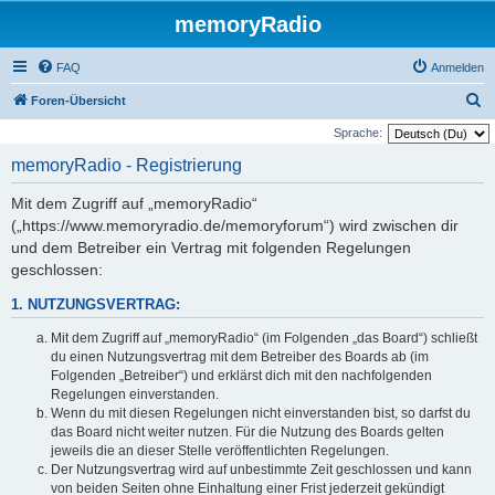
memoryRadio
FAQ
Anmelden
S
Foren-Übersicht
u
Sprache:
c
memoryRadio - Registrierung
h
Mit dem Zugriff auf „memoryRadio“
e
(„https://www.memoryradio.de/memoryforum“) wird zwischen dir
und dem Betreiber ein Vertrag mit folgenden Regelungen
geschlossen:
1. NUTZUNGSVERTRAG:
Mit dem Zugriff auf „memoryRadio“ (im Folgenden „das Board“) schließt
du einen Nutzungsvertrag mit dem Betreiber des Boards ab (im
Folgenden „Betreiber“) und erklärst dich mit den nachfolgenden
Regelungen einverstanden.
Wenn du mit diesen Regelungen nicht einverstanden bist, so darfst du
das Board nicht weiter nutzen. Für die Nutzung des Boards gelten
jeweils die an dieser Stelle veröffentlichten Regelungen.
Der Nutzungsvertrag wird auf unbestimmte Zeit geschlossen und kann
von beiden Seiten ohne Einhaltung einer Frist jederzeit gekündigt