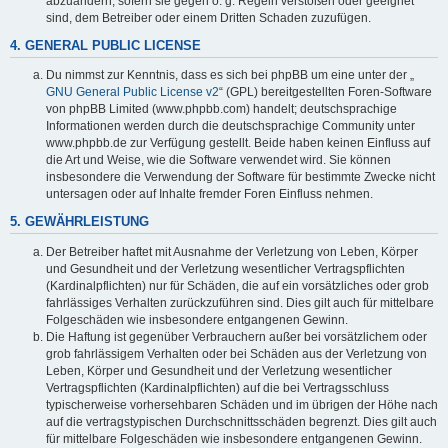
abzuändern, sofern sie gegen o. g. Regeln verstoßen oder geeignet
sind, dem Betreiber oder einem Dritten Schaden zuzufügen.
4. GENERAL PUBLIC LICENSE
Du nimmst zur Kenntnis, dass es sich bei phpBB um eine unter der „
GNU General Public License v2
“ (GPL) bereitgestellten Foren-Software
von phpBB Limited (www.phpbb.com) handelt; deutschsprachige
Informationen werden durch die deutschsprachige Community unter
www.phpbb.de zur Verfügung gestellt. Beide haben keinen Einfluss auf
die Art und Weise, wie die Software verwendet wird. Sie können
insbesondere die Verwendung der Software für bestimmte Zwecke nicht
untersagen oder auf Inhalte fremder Foren Einfluss nehmen.
5. GEWÄHRLEISTUNG
Der Betreiber haftet mit Ausnahme der Verletzung von Leben, Körper
und Gesundheit und der Verletzung wesentlicher Vertragspflichten
(Kardinalpflichten) nur für Schäden, die auf ein vorsätzliches oder grob
fahrlässiges Verhalten zurückzuführen sind. Dies gilt auch für mittelbare
Folgeschäden wie insbesondere entgangenen Gewinn.
Die Haftung ist gegenüber Verbrauchern außer bei vorsätzlichem oder
grob fahrlässigem Verhalten oder bei Schäden aus der Verletzung von
Leben, Körper und Gesundheit und der Verletzung wesentlicher
Vertragspflichten (Kardinalpflichten) auf die bei Vertragsschluss
typischerweise vorhersehbaren Schäden und im übrigen der Höhe nach
auf die vertragstypischen Durchschnittsschäden begrenzt. Dies gilt auch
für mittelbare Folgeschäden wie insbesondere entgangenen Gewinn.