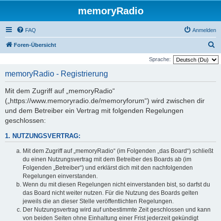
memoryRadio
FAQ
Anmelden
S
Foren-Übersicht
u
Sprache:
c
memoryRadio - Registrierung
h
Mit dem Zugriff auf „memoryRadio“
e
(„https://www.memoryradio.de/memoryforum“) wird zwischen dir
und dem Betreiber ein Vertrag mit folgenden Regelungen
geschlossen:
1. NUTZUNGSVERTRAG:
Mit dem Zugriff auf „memoryRadio“ (im Folgenden „das Board“) schließt
du einen Nutzungsvertrag mit dem Betreiber des Boards ab (im
Folgenden „Betreiber“) und erklärst dich mit den nachfolgenden
Regelungen einverstanden.
Wenn du mit diesen Regelungen nicht einverstanden bist, so darfst du
das Board nicht weiter nutzen. Für die Nutzung des Boards gelten
jeweils die an dieser Stelle veröffentlichten Regelungen.
Der Nutzungsvertrag wird auf unbestimmte Zeit geschlossen und kann
von beiden Seiten ohne Einhaltung einer Frist jederzeit gekündigt