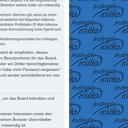
reich angibst. Für die Registrierung
Betreiber weitere Daten als notwendig
ichert. Gleiches gilt, wenn du einen
rd weiterhin bei folgenden Aktionen
ntralen Profildaten (E-Mail-Adresse,
rowser-Kennzeichnung (User Agent) wird
n Abstimmungsverhalten bei Umfragen,
nen.
wird dir empfohlen, dieses
em Benutzerkonto für das Board,
er ein Dritter berechtigterweise
Ich habe mein Passwort vergessen“
und sendet anschließend ein neu
n, um das Board betreiben und
 seinen Interessen sowie den
deinem Browser übermittelter
notwendig ist.