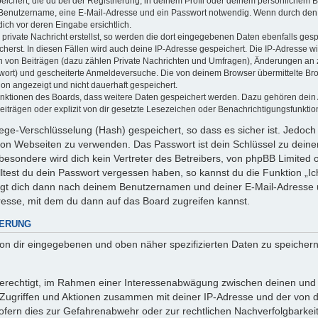
ichert, die du bei der Registrierung, in deinem Profil oder deinem persönlichem Be
 Benutzername, eine E-Mail-Adresse und ein Passwort notwendig. Wenn durch den 
 dich vor deren Eingabe ersichtlich.
private Nachricht erstellst, so werden die dort eingegebenen Daten ebenfalls gespe
cherst. In diesen Fällen wird auch deine IP-Adresse gespeichert. Die IP-Adresse wi
 von Beiträgen (dazu zählen Private Nachrichten und Umfragen), Änderungen an ze
wort) und gescheiterte Anmeldeversuche. Die von deinem Browser übermittelte B
tion angezeigt und nicht dauerhaft gespeichert.
Funktionen des Boards, dass weitere Daten gespeichert werden. Dazu gehören dei
iträgen oder explizit von dir gesetzte Lesezeichen oder Benachrichtigungsfunktio
ege-Verschlüsselung (Hash) gespeichert, so dass es sicher ist. Jedoch 
 von Webseiten zu verwenden. Das Passwort ist dein Schlüssel zu dein
esondere wird dich kein Vertreter des Betreibers, von phpBB Limited od
ltest du dein Passwort vergessen haben, so kannst du die Funktion „
agt dich dann nach deinem Benutzernamen und deiner E-Mail-Adresse 
resse, mit dem du dann auf das Board zugreifen kannst.
HERUNG
 von dir eingegebenen und oben näher spezifizierten Daten zu speicher
 berechtigt, im Rahmen einer Interessenabwägung zwischen deinen und
n Zugriffen und Aktionen zusammen mit deiner IP-Adresse und der von 
fern dies zur Gefahrenabwehr oder zur rechtlichen Nachverfolgbarkeit 