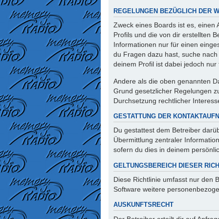
REGELUNGEN BEZÜGLICH DER W
Zweck eines Boards ist es, einen
Profils und die von dir erstellten
Informationen nur für einen einges
du Fragen dazu hast, suche nach 
deinem Profil ist dabei jedoch nu
Andere als die oben genannten Dat
Grund gesetzlicher Regelungen zur
Durchsetzung rechtlicher Interesse
GESTATTUNG DER KONTAKTAUF
Du gestattest dem Betreiber darüb
Übermittlung zentraler Informatio
sofern du dies in deinem persönlic
GELTUNGSBEREICH DIESER RICH
Diese Richtlinie umfasst nur den 
Software weitere personenbezogen
AUSKUNFTSRECHT
Der Betreiber erteilt dir auf Anfr