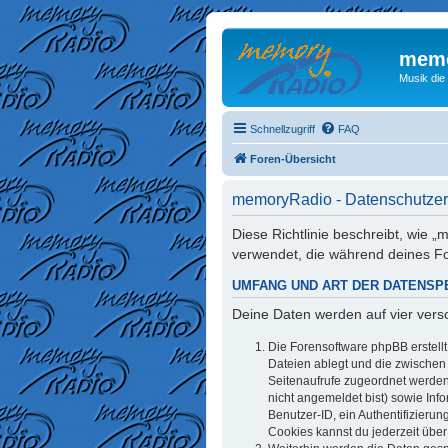
memo
Musik die
Schnellzugriff
FAQ
Foren-Übersicht
memoryRadio - Datenschutzer
Diese Richtlinie beschreibt, wie
verwendet, die während deines 
UMFANG UND ART DER DATENSP
Deine Daten werden auf vier ver
Die Forensoftware phpBB erstell
Dateien ablegt und die zwischen d
Seitenaufrufe zugeordnet werden 
nicht angemeldet bist) sowie Inf
Benutzer-ID, ein Authentifizieru
Cookies kannst du jederzeit über