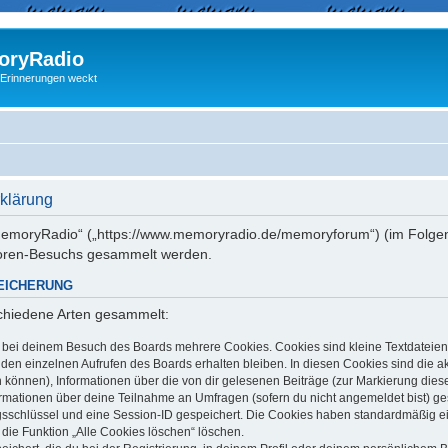
ryRadio
 Erinnerungen weckt
klärung
 „memoryRadio“ („https://www.memoryradio.de/memoryforum“) (im Folgen
Foren-Besuchs gesammelt werden.
EICHERUNG
schiedene Arten gesammelt:
t bei deinem Besuch des Boards mehrere Cookies. Cookies sind kleine Textdateien
en einzelnen Aufrufen des Boards erhalten bleiben. In diesen Cookies sind die aktu
können), Informationen über die von dir gelesenen Beiträge (zur Markierung dies
ormationen über deine Teilnahme an Umfragen (sofern du nicht angemeldet bist) g
ngsschlüssel und eine Session-ID gespeichert. Die Cookies haben standardmäßig ein
 die Funktion „Alle Cookies löschen“ löschen.