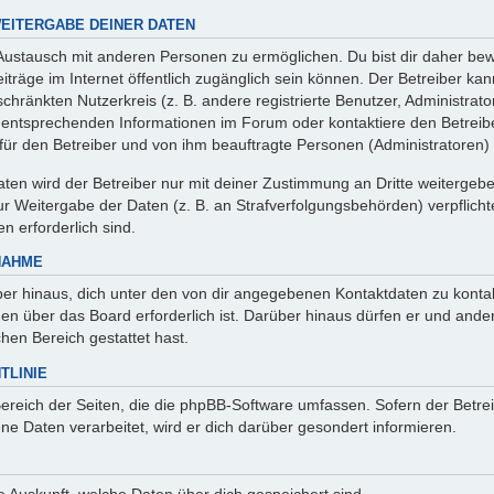
EITERGABE DEINER DATEN
 Austausch mit anderen Personen zu ermöglichen. Du bist dir daher bew
 Beiträge im Internet öffentlich zugänglich sein können. Der Betreiber ka
chränkten Nutzerkreis (z. B. andere registrierte Benutzer, Administrat
entsprechenden Informationen im Forum oder kontaktiere den Betreibe
r für den Betreiber und von ihm beauftragte Personen (Administratoren)
en wird der Betreiber nur mit deiner Zustimmung an Dritte weitergeben. 
 Weitergabe der Daten (z. B. an Strafverfolgungsbehörden) verpflichte
n erforderlich sind.
NAHME
er hinaus, dich unter den von dir angegebenen Kontaktdaten zu kontakt
nen über das Board erforderlich ist. Darüber hinaus dürfen er und ande
hen Bereich gestattet hast.
TLINIE
Bereich der Seiten, die die phpBB-Software umfassen. Sofern der Betre
e Daten verarbeitet, wird er dich darüber gesondert informieren.
age Auskunft, welche Daten über dich gespeichert sind.