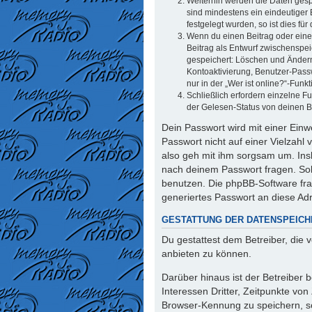
Weiterhin werden die Daten gespe
sind mindestens ein eindeutiger
festgelegt wurden, so ist dies für
Wenn du einen Beitrag oder eine 
Beitrag als Entwurf zwischenspei
gespeichert: Löschen und Ändern
Kontoaktivierung, Benutzer-Pass
nur in der „Wer ist online?“-Funk
Schließlich erfordern einzelne 
der Gelesen-Status von deinen Be
Dein Passwort wird mit einer Einw
Passwort nicht auf einer Vielzahl
also geh mit ihm sorgsam um. Insb
nach deinem Passwort fragen. Sol
benutzen. Die phpBB-Software fr
generiertes Passwort an diese Ad
GESTATTUNG DER DATENSPEIC
Du gestattest dem Betreiber, die
anbieten zu können.
Darüber hinaus ist der Betreiber
Interessen Dritter, Zeitpunkte vo
Browser-Kennung zu speichern, so