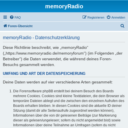
memoryRadio
FAQ
Registrieren
Anmelden
S
Foren-Übersicht
u
memoryRadio - Datenschutzerklärung
c
h
Diese Richtlinie beschreibt, wie „memoryRadio“
(„https://www.memoryradio.de/memoryforum“) (im Folgenden „der
e
Betreiber“) die Daten verwendet, die während deines Foren-
Besuchs gesammelt werden.
UMFANG UND ART DER DATENSPEICHERUNG
Deine Daten werden auf vier verschiedene Arten gesammelt:
Die Forensoftware phpBB erstellt bei deinem Besuch des Boards
mehrere Cookies. Cookies sind kleine Textdateien, die dein Browser als
temporäre Dateien ablegt und die zwischen den einzelnen Aufrufen des
Boards erhalten bleiben. In diesen Cookies sind die aktuelle ID deiner
Sitzung (damit dir alle Seitenaufrufe zugeordnet werden können),
Informationen über die von dir gelesenen Beiträge (zur Markierung
dieser als gelesen/ungelesen; sofern du nicht angemeldet bist) sowie
Informationen über deine Teilnahme an Umfragen (sofern du nicht