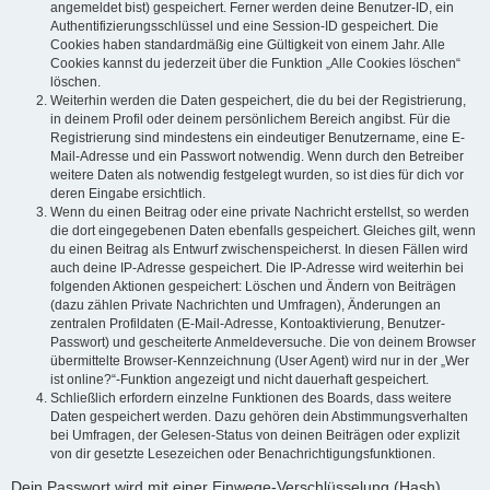
angemeldet bist) gespeichert. Ferner werden deine Benutzer-ID, ein
Authentifizierungsschlüssel und eine Session-ID gespeichert. Die
Cookies haben standardmäßig eine Gültigkeit von einem Jahr. Alle
Cookies kannst du jederzeit über die Funktion „Alle Cookies löschen“
löschen.
Weiterhin werden die Daten gespeichert, die du bei der Registrierung,
in deinem Profil oder deinem persönlichem Bereich angibst. Für die
Registrierung sind mindestens ein eindeutiger Benutzername, eine E-
Mail-Adresse und ein Passwort notwendig. Wenn durch den Betreiber
weitere Daten als notwendig festgelegt wurden, so ist dies für dich vor
deren Eingabe ersichtlich.
Wenn du einen Beitrag oder eine private Nachricht erstellst, so werden
die dort eingegebenen Daten ebenfalls gespeichert. Gleiches gilt, wenn
du einen Beitrag als Entwurf zwischenspeicherst. In diesen Fällen wird
auch deine IP-Adresse gespeichert. Die IP-Adresse wird weiterhin bei
folgenden Aktionen gespeichert: Löschen und Ändern von Beiträgen
(dazu zählen Private Nachrichten und Umfragen), Änderungen an
zentralen Profildaten (E-Mail-Adresse, Kontoaktivierung, Benutzer-
Passwort) und gescheiterte Anmeldeversuche. Die von deinem Browser
übermittelte Browser-Kennzeichnung (User Agent) wird nur in der „Wer
ist online?“-Funktion angezeigt und nicht dauerhaft gespeichert.
Schließlich erfordern einzelne Funktionen des Boards, dass weitere
Daten gespeichert werden. Dazu gehören dein Abstimmungsverhalten
bei Umfragen, der Gelesen-Status von deinen Beiträgen oder explizit
von dir gesetzte Lesezeichen oder Benachrichtigungsfunktionen.
Dein Passwort wird mit einer Einwege-Verschlüsselung (Hash)