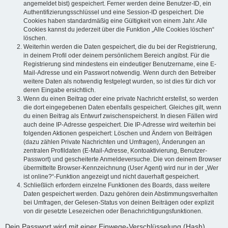
angemeldet bist) gespeichert. Ferner werden deine Benutzer-ID, ein
Authentifizierungsschlüssel und eine Session-ID gespeichert. Die
Cookies haben standardmäßig eine Gültigkeit von einem Jahr. Alle
Cookies kannst du jederzeit über die Funktion „Alle Cookies löschen“
löschen.
Weiterhin werden die Daten gespeichert, die du bei der Registrierung,
in deinem Profil oder deinem persönlichem Bereich angibst. Für die
Registrierung sind mindestens ein eindeutiger Benutzername, eine E-
Mail-Adresse und ein Passwort notwendig. Wenn durch den Betreiber
weitere Daten als notwendig festgelegt wurden, so ist dies für dich vor
deren Eingabe ersichtlich.
Wenn du einen Beitrag oder eine private Nachricht erstellst, so werden
die dort eingegebenen Daten ebenfalls gespeichert. Gleiches gilt, wenn
du einen Beitrag als Entwurf zwischenspeicherst. In diesen Fällen wird
auch deine IP-Adresse gespeichert. Die IP-Adresse wird weiterhin bei
folgenden Aktionen gespeichert: Löschen und Ändern von Beiträgen
(dazu zählen Private Nachrichten und Umfragen), Änderungen an
zentralen Profildaten (E-Mail-Adresse, Kontoaktivierung, Benutzer-
Passwort) und gescheiterte Anmeldeversuche. Die von deinem Browser
übermittelte Browser-Kennzeichnung (User Agent) wird nur in der „Wer
ist online?“-Funktion angezeigt und nicht dauerhaft gespeichert.
Schließlich erfordern einzelne Funktionen des Boards, dass weitere
Daten gespeichert werden. Dazu gehören dein Abstimmungsverhalten
bei Umfragen, der Gelesen-Status von deinen Beiträgen oder explizit
von dir gesetzte Lesezeichen oder Benachrichtigungsfunktionen.
Dein Passwort wird mit einer Einwege-Verschlüsselung (Hash)