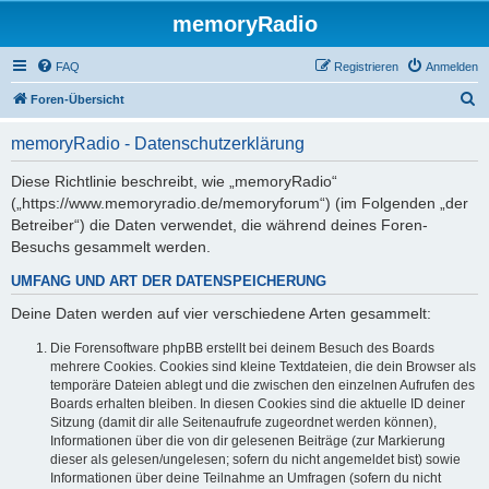
memoryRadio
FAQ
Registrieren
Anmelden
S
Foren-Übersicht
u
memoryRadio - Datenschutzerklärung
c
h
Diese Richtlinie beschreibt, wie „memoryRadio“
(„https://www.memoryradio.de/memoryforum“) (im Folgenden „der
e
Betreiber“) die Daten verwendet, die während deines Foren-
Besuchs gesammelt werden.
UMFANG UND ART DER DATENSPEICHERUNG
Deine Daten werden auf vier verschiedene Arten gesammelt:
Die Forensoftware phpBB erstellt bei deinem Besuch des Boards
mehrere Cookies. Cookies sind kleine Textdateien, die dein Browser als
temporäre Dateien ablegt und die zwischen den einzelnen Aufrufen des
Boards erhalten bleiben. In diesen Cookies sind die aktuelle ID deiner
Sitzung (damit dir alle Seitenaufrufe zugeordnet werden können),
Informationen über die von dir gelesenen Beiträge (zur Markierung
dieser als gelesen/ungelesen; sofern du nicht angemeldet bist) sowie
Informationen über deine Teilnahme an Umfragen (sofern du nicht