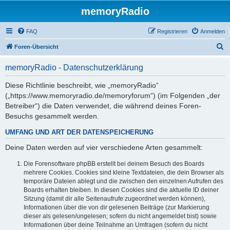
memoryRadio
FAQ
Registrieren
Anmelden
S
Foren-Übersicht
u
memoryRadio - Datenschutzerklärung
c
h
Diese Richtlinie beschreibt, wie „memoryRadio“
(„https://www.memoryradio.de/memoryforum“) (im Folgenden „der
e
Betreiber“) die Daten verwendet, die während deines Foren-
Besuchs gesammelt werden.
UMFANG UND ART DER DATENSPEICHERUNG
Deine Daten werden auf vier verschiedene Arten gesammelt:
Die Forensoftware phpBB erstellt bei deinem Besuch des Boards
mehrere Cookies. Cookies sind kleine Textdateien, die dein Browser als
temporäre Dateien ablegt und die zwischen den einzelnen Aufrufen des
Boards erhalten bleiben. In diesen Cookies sind die aktuelle ID deiner
Sitzung (damit dir alle Seitenaufrufe zugeordnet werden können),
Informationen über die von dir gelesenen Beiträge (zur Markierung
dieser als gelesen/ungelesen; sofern du nicht angemeldet bist) sowie
Informationen über deine Teilnahme an Umfragen (sofern du nicht