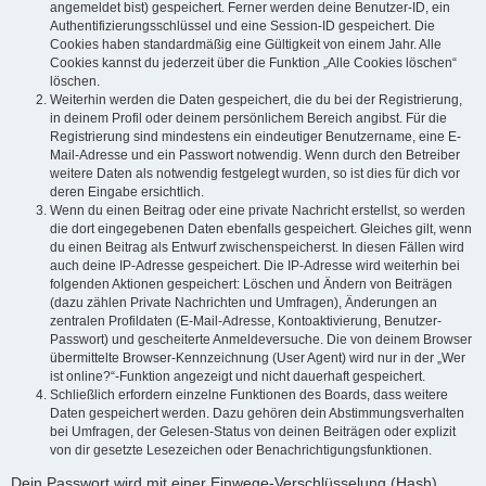
angemeldet bist) gespeichert. Ferner werden deine Benutzer-ID, ein
Authentifizierungsschlüssel und eine Session-ID gespeichert. Die
Cookies haben standardmäßig eine Gültigkeit von einem Jahr. Alle
Cookies kannst du jederzeit über die Funktion „Alle Cookies löschen“
löschen.
Weiterhin werden die Daten gespeichert, die du bei der Registrierung,
in deinem Profil oder deinem persönlichem Bereich angibst. Für die
Registrierung sind mindestens ein eindeutiger Benutzername, eine E-
Mail-Adresse und ein Passwort notwendig. Wenn durch den Betreiber
weitere Daten als notwendig festgelegt wurden, so ist dies für dich vor
deren Eingabe ersichtlich.
Wenn du einen Beitrag oder eine private Nachricht erstellst, so werden
die dort eingegebenen Daten ebenfalls gespeichert. Gleiches gilt, wenn
du einen Beitrag als Entwurf zwischenspeicherst. In diesen Fällen wird
auch deine IP-Adresse gespeichert. Die IP-Adresse wird weiterhin bei
folgenden Aktionen gespeichert: Löschen und Ändern von Beiträgen
(dazu zählen Private Nachrichten und Umfragen), Änderungen an
zentralen Profildaten (E-Mail-Adresse, Kontoaktivierung, Benutzer-
Passwort) und gescheiterte Anmeldeversuche. Die von deinem Browser
übermittelte Browser-Kennzeichnung (User Agent) wird nur in der „Wer
ist online?“-Funktion angezeigt und nicht dauerhaft gespeichert.
Schließlich erfordern einzelne Funktionen des Boards, dass weitere
Daten gespeichert werden. Dazu gehören dein Abstimmungsverhalten
bei Umfragen, der Gelesen-Status von deinen Beiträgen oder explizit
von dir gesetzte Lesezeichen oder Benachrichtigungsfunktionen.
Dein Passwort wird mit einer Einwege-Verschlüsselung (Hash)