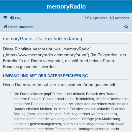
memoryRadio
FAQ
Registrieren
Anmelden
S
Foren-Übersicht
u
memoryRadio - Datenschutzerklärung
c
h
Diese Richtlinie beschreibt, wie „memoryRadio“
(„https://www.memoryradio.de/memoryforum“) (im Folgenden „der
e
Betreiber“) die Daten verwendet, die während deines Foren-
Besuchs gesammelt werden.
UMFANG UND ART DER DATENSPEICHERUNG
Deine Daten werden auf vier verschiedene Arten gesammelt:
Die Forensoftware phpBB erstellt bei deinem Besuch des Boards
mehrere Cookies. Cookies sind kleine Textdateien, die dein Browser als
temporäre Dateien ablegt und die zwischen den einzelnen Aufrufen des
Boards erhalten bleiben. In diesen Cookies sind die aktuelle ID deiner
Sitzung (damit dir alle Seitenaufrufe zugeordnet werden können),
Informationen über die von dir gelesenen Beiträge (zur Markierung
dieser als gelesen/ungelesen; sofern du nicht angemeldet bist) sowie
Informationen über deine Teilnahme an Umfragen (sofern du nicht