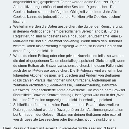
angemeldet bist) gespeichert. Ferner werden deine Benutzer-ID, ein
Authentifizierungsschlüssel und eine Session-ID gespeichert. Die
Cookies haben standardmäßig eine Gültigkeit von einem Jahr. Alle
Cookies kannst du jederzeit über die Funktion „Alle Cookies löschen“
löschen.
Weiterhin werden die Daten gespeichert, die du bei der Registrierung,
in deinem Profil oder deinem persönlichem Bereich angibst. Für die
Registrierung sind mindestens ein eindeutiger Benutzername, eine E-
Mail-Adresse und ein Passwort notwendig. Wenn durch den Betreiber
weitere Daten als notwendig festgelegt wurden, so ist dies für dich vor
deren Eingabe ersichtlich.
Wenn du einen Beitrag oder eine private Nachricht erstellst, so werden
die dort eingegebenen Daten ebenfalls gespeichert. Gleiches gilt, wenn
du einen Beitrag als Entwurf zwischenspeicherst. In diesen Fällen wird
auch deine IP-Adresse gespeichert. Die IP-Adresse wird weiterhin bei
folgenden Aktionen gespeichert: Löschen und Ändern von Beiträgen
(dazu zählen Private Nachrichten und Umfragen), Änderungen an
zentralen Profildaten (E-Mail-Adresse, Kontoaktivierung, Benutzer-
Passwort) und gescheiterte Anmeldeversuche. Die von deinem Browser
übermittelte Browser-Kennzeichnung (User Agent) wird nur in der „Wer
ist online?“-Funktion angezeigt und nicht dauerhaft gespeichert.
Schließlich erfordern einzelne Funktionen des Boards, dass weitere
Daten gespeichert werden. Dazu gehören dein Abstimmungsverhalten
bei Umfragen, der Gelesen-Status von deinen Beiträgen oder explizit
von dir gesetzte Lesezeichen oder Benachrichtigungsfunktionen.
Dein Passwort wird mit einer Einwege-Verschlüsselung (Hash)