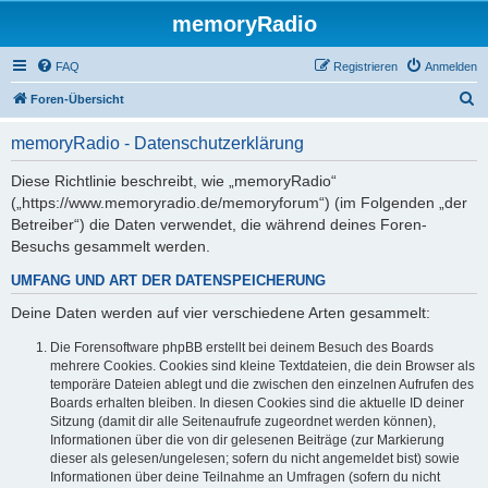
memoryRadio
FAQ
Registrieren
Anmelden
S
Foren-Übersicht
u
memoryRadio - Datenschutzerklärung
c
h
Diese Richtlinie beschreibt, wie „memoryRadio“
(„https://www.memoryradio.de/memoryforum“) (im Folgenden „der
e
Betreiber“) die Daten verwendet, die während deines Foren-
Besuchs gesammelt werden.
UMFANG UND ART DER DATENSPEICHERUNG
Deine Daten werden auf vier verschiedene Arten gesammelt:
Die Forensoftware phpBB erstellt bei deinem Besuch des Boards
mehrere Cookies. Cookies sind kleine Textdateien, die dein Browser als
temporäre Dateien ablegt und die zwischen den einzelnen Aufrufen des
Boards erhalten bleiben. In diesen Cookies sind die aktuelle ID deiner
Sitzung (damit dir alle Seitenaufrufe zugeordnet werden können),
Informationen über die von dir gelesenen Beiträge (zur Markierung
dieser als gelesen/ungelesen; sofern du nicht angemeldet bist) sowie
Informationen über deine Teilnahme an Umfragen (sofern du nicht