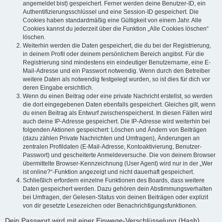
angemeldet bist) gespeichert. Ferner werden deine Benutzer-ID, ein
Authentifizierungsschlüssel und eine Session-ID gespeichert. Die
Cookies haben standardmäßig eine Gültigkeit von einem Jahr. Alle
Cookies kannst du jederzeit über die Funktion „Alle Cookies löschen“
löschen.
Weiterhin werden die Daten gespeichert, die du bei der Registrierung,
in deinem Profil oder deinem persönlichem Bereich angibst. Für die
Registrierung sind mindestens ein eindeutiger Benutzername, eine E-
Mail-Adresse und ein Passwort notwendig. Wenn durch den Betreiber
weitere Daten als notwendig festgelegt wurden, so ist dies für dich vor
deren Eingabe ersichtlich.
Wenn du einen Beitrag oder eine private Nachricht erstellst, so werden
die dort eingegebenen Daten ebenfalls gespeichert. Gleiches gilt, wenn
du einen Beitrag als Entwurf zwischenspeicherst. In diesen Fällen wird
auch deine IP-Adresse gespeichert. Die IP-Adresse wird weiterhin bei
folgenden Aktionen gespeichert: Löschen und Ändern von Beiträgen
(dazu zählen Private Nachrichten und Umfragen), Änderungen an
zentralen Profildaten (E-Mail-Adresse, Kontoaktivierung, Benutzer-
Passwort) und gescheiterte Anmeldeversuche. Die von deinem Browser
übermittelte Browser-Kennzeichnung (User Agent) wird nur in der „Wer
ist online?“-Funktion angezeigt und nicht dauerhaft gespeichert.
Schließlich erfordern einzelne Funktionen des Boards, dass weitere
Daten gespeichert werden. Dazu gehören dein Abstimmungsverhalten
bei Umfragen, der Gelesen-Status von deinen Beiträgen oder explizit
von dir gesetzte Lesezeichen oder Benachrichtigungsfunktionen.
Dein Passwort wird mit einer Einwege-Verschlüsselung (Hash)