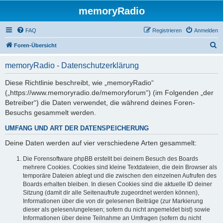
memoryRadio
FAQ
Registrieren
Anmelden
S
Foren-Übersicht
u
memoryRadio - Datenschutzerklärung
c
h
Diese Richtlinie beschreibt, wie „memoryRadio“
(„https://www.memoryradio.de/memoryforum“) (im Folgenden „der
e
Betreiber“) die Daten verwendet, die während deines Foren-
Besuchs gesammelt werden.
UMFANG UND ART DER DATENSPEICHERUNG
Deine Daten werden auf vier verschiedene Arten gesammelt:
Die Forensoftware phpBB erstellt bei deinem Besuch des Boards
mehrere Cookies. Cookies sind kleine Textdateien, die dein Browser als
temporäre Dateien ablegt und die zwischen den einzelnen Aufrufen des
Boards erhalten bleiben. In diesen Cookies sind die aktuelle ID deiner
Sitzung (damit dir alle Seitenaufrufe zugeordnet werden können),
Informationen über die von dir gelesenen Beiträge (zur Markierung
dieser als gelesen/ungelesen; sofern du nicht angemeldet bist) sowie
Informationen über deine Teilnahme an Umfragen (sofern du nicht