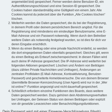
angemeldet bist) gespeichert. Ferner werden deine Benutzer-ID, ein
Authentifizierungsschlüssel und eine Session-ID gespeichert. Die
Cookies haben standardmäßig eine Gültigkeit von einem Jahr. Alle
Cookies kannst du jederzeit über die Funktion „Alle Cookies löschen“
löschen.
Weiterhin werden die Daten gespeichert, die du bei der Registrierung,
in deinem Profil oder deinem persönlichem Bereich angibst. Für die
Registrierung sind mindestens ein eindeutiger Benutzername, eine E-
Mail-Adresse und ein Passwort notwendig. Wenn durch den Betreiber
weitere Daten als notwendig festgelegt wurden, so ist dies für dich vor
deren Eingabe ersichtlich.
Wenn du einen Beitrag oder eine private Nachricht erstellst, so werden
die dort eingegebenen Daten ebenfalls gespeichert. Gleiches gilt, wenn
du einen Beitrag als Entwurf zwischenspeicherst. In diesen Fällen wird
auch deine IP-Adresse gespeichert. Die IP-Adresse wird weiterhin bei
folgenden Aktionen gespeichert: Löschen und Ändern von Beiträgen
(dazu zählen Private Nachrichten und Umfragen), Änderungen an
zentralen Profildaten (E-Mail-Adresse, Kontoaktivierung, Benutzer-
Passwort) und gescheiterte Anmeldeversuche. Die von deinem Browser
übermittelte Browser-Kennzeichnung (User Agent) wird nur in der „Wer
ist online?“-Funktion angezeigt und nicht dauerhaft gespeichert.
Schließlich erfordern einzelne Funktionen des Boards, dass weitere
Daten gespeichert werden. Dazu gehören dein Abstimmungsverhalten
bei Umfragen, der Gelesen-Status von deinen Beiträgen oder explizit
von dir gesetzte Lesezeichen oder Benachrichtigungsfunktionen.
Dein Passwort wird mit einer Einwege-Verschlüsselung (Hash)