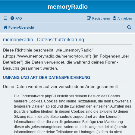
memoryRadio
FAQ
Registrieren
Anmelden
S
Foren-Übersicht
u
memoryRadio - Datenschutzerklärung
c
h
Diese Richtlinie beschreibt, wie „memoryRadio“
(„https://www.memoryradio.de/memoryforum“) (im Folgenden „der
e
Betreiber“) die Daten verwendet, die während deines Foren-
Besuchs gesammelt werden.
UMFANG UND ART DER DATENSPEICHERUNG
Deine Daten werden auf vier verschiedene Arten gesammelt:
Die Forensoftware phpBB erstellt bei deinem Besuch des Boards
mehrere Cookies. Cookies sind kleine Textdateien, die dein Browser als
temporäre Dateien ablegt und die zwischen den einzelnen Aufrufen des
Boards erhalten bleiben. In diesen Cookies sind die aktuelle ID deiner
Sitzung (damit dir alle Seitenaufrufe zugeordnet werden können),
Informationen über die von dir gelesenen Beiträge (zur Markierung
dieser als gelesen/ungelesen; sofern du nicht angemeldet bist) sowie
Informationen über deine Teilnahme an Umfragen (sofern du nicht