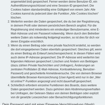
angemeldet bist) gespeichert. Ferner werden deine Benutzer-ID, ein
Authentifizierungsschlüssel und eine Session-ID gespeichert. Die
Cookies haben standardmäßig eine Gültigkeit von einem Jahr. Alle
Cookies kannst du jederzeit über die Funktion „Alle Cookies löschen“
löschen.
Weiterhin werden die Daten gespeichert, die du bei der Registrierung,
in deinem Profil oder deinem persönlichem Bereich angibst. Für die
Registrierung sind mindestens ein eindeutiger Benutzername, eine E-
Mail-Adresse und ein Passwort notwendig. Wenn durch den Betreiber
weitere Daten als notwendig festgelegt wurden, so ist dies für dich vor
deren Eingabe ersichtlich.
Wenn du einen Beitrag oder eine private Nachricht erstellst, so werden
die dort eingegebenen Daten ebenfalls gespeichert. Gleiches gilt, wenn
du einen Beitrag als Entwurf zwischenspeicherst. In diesen Fällen wird
auch deine IP-Adresse gespeichert. Die IP-Adresse wird weiterhin bei
folgenden Aktionen gespeichert: Löschen und Ändern von Beiträgen
(dazu zählen Private Nachrichten und Umfragen), Änderungen an
zentralen Profildaten (E-Mail-Adresse, Kontoaktivierung, Benutzer-
Passwort) und gescheiterte Anmeldeversuche. Die von deinem Browser
übermittelte Browser-Kennzeichnung (User Agent) wird nur in der „Wer
ist online?“-Funktion angezeigt und nicht dauerhaft gespeichert.
Schließlich erfordern einzelne Funktionen des Boards, dass weitere
Daten gespeichert werden. Dazu gehören dein Abstimmungsverhalten
bei Umfragen, der Gelesen-Status von deinen Beiträgen oder explizit
von dir gesetzte Lesezeichen oder Benachrichtigungsfunktionen.
Dein Passwort wird mit einer Einwege-Verschlüsselung (Hash)