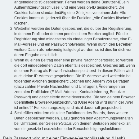
angemeldet bist) gespeichert. Ferner werden deine Benutzer-ID, ein
Authentifizierungsschlüssel und eine Session-ID gespeichert. Die
Cookies haben standardmäßig eine Gültigkeit von einem Jahr. Alle
Cookies kannst du jederzeit über die Funktion „Alle Cookies löschen“
löschen.
Weiterhin werden die Daten gespeichert, die du bei der Registrierung,
in deinem Profil oder deinem persönlichem Bereich angibst. Für die
Registrierung sind mindestens ein eindeutiger Benutzername, eine E-
Mail-Adresse und ein Passwort notwendig. Wenn durch den Betreiber
weitere Daten als notwendig festgelegt wurden, so ist dies für dich vor
deren Eingabe ersichtlich.
Wenn du einen Beitrag oder eine private Nachricht erstellst, so werden
die dort eingegebenen Daten ebenfalls gespeichert. Gleiches gilt, wenn
du einen Beitrag als Entwurf zwischenspeicherst. In diesen Fällen wird
auch deine IP-Adresse gespeichert. Die IP-Adresse wird weiterhin bei
folgenden Aktionen gespeichert: Löschen und Ändern von Beiträgen
(dazu zählen Private Nachrichten und Umfragen), Änderungen an
zentralen Profildaten (E-Mail-Adresse, Kontoaktivierung, Benutzer-
Passwort) und gescheiterte Anmeldeversuche. Die von deinem Browser
übermittelte Browser-Kennzeichnung (User Agent) wird nur in der „Wer
ist online?“-Funktion angezeigt und nicht dauerhaft gespeichert.
Schließlich erfordern einzelne Funktionen des Boards, dass weitere
Daten gespeichert werden. Dazu gehören dein Abstimmungsverhalten
bei Umfragen, der Gelesen-Status von deinen Beiträgen oder explizit
von dir gesetzte Lesezeichen oder Benachrichtigungsfunktionen.
Dein Passwort wird mit einer Einwege-Verschlüsselung (Hash)