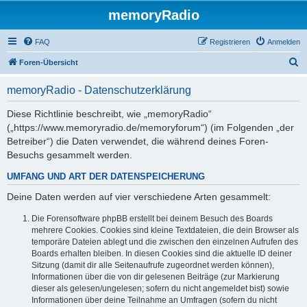
memoryRadio
FAQ
Registrieren
Anmelden
S
Foren-Übersicht
u
memoryRadio - Datenschutzerklärung
c
h
Diese Richtlinie beschreibt, wie „memoryRadio“
(„https://www.memoryradio.de/memoryforum“) (im Folgenden „der
e
Betreiber“) die Daten verwendet, die während deines Foren-
Besuchs gesammelt werden.
UMFANG UND ART DER DATENSPEICHERUNG
Deine Daten werden auf vier verschiedene Arten gesammelt:
Die Forensoftware phpBB erstellt bei deinem Besuch des Boards
mehrere Cookies. Cookies sind kleine Textdateien, die dein Browser als
temporäre Dateien ablegt und die zwischen den einzelnen Aufrufen des
Boards erhalten bleiben. In diesen Cookies sind die aktuelle ID deiner
Sitzung (damit dir alle Seitenaufrufe zugeordnet werden können),
Informationen über die von dir gelesenen Beiträge (zur Markierung
dieser als gelesen/ungelesen; sofern du nicht angemeldet bist) sowie
Informationen über deine Teilnahme an Umfragen (sofern du nicht