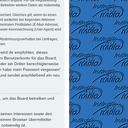
reich angibst. Für die Registrierung
Betreiber weitere Daten als notwendig
ichert. Gleiches gilt, wenn du einen
rd weiterhin bei folgenden Aktionen
ntralen Profildaten (E-Mail-Adresse,
rowser-Kennzeichnung (User Agent) wird
n Abstimmungsverhalten bei Umfragen,
nen.
wird dir empfohlen, dieses
em Benutzerkonto für das Board,
er ein Dritter berechtigterweise
Ich habe mein Passwort vergessen“
und sendet anschließend ein neu
n, um das Board betreiben und
 seinen Interessen sowie den
deinem Browser übermittelter
notwendig ist.