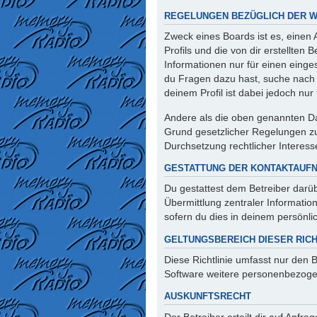
REGELUNGEN BEZÜGLICH DER W
Zweck eines Boards ist es, einen
Profils und die von dir erstellten
Informationen nur für einen einges
du Fragen dazu hast, suche nach 
deinem Profil ist dabei jedoch nu
Andere als die oben genannten Dat
Grund gesetzlicher Regelungen zur
Durchsetzung rechtlicher Interesse
GESTATTUNG DER KONTAKTAUF
Du gestattest dem Betreiber darüb
Übermittlung zentraler Informatio
sofern du dies in deinem persönlic
GELTUNGSBEREICH DIESER RICH
Diese Richtlinie umfasst nur den 
Software weitere personenbezogen
AUSKUNFTSRECHT
Der Betreiber erteilt dir auf Anfr