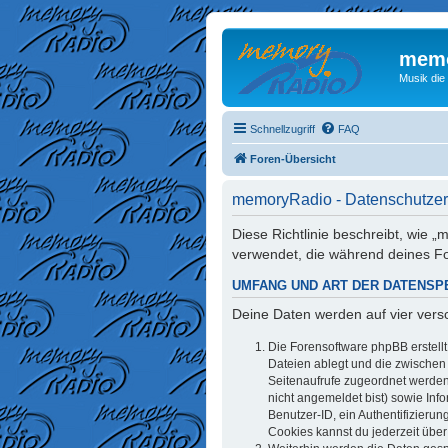
memo
Musik die
Schnellzugriff
FAQ
Foren-Übersicht
memoryRadio - Datenschutzer
Diese Richtlinie beschreibt, wie
verwendet, die während deines 
UMFANG UND ART DER DATENSP
Deine Daten werden auf vier ver
Die Forensoftware phpBB erstell
Dateien ablegt und die zwischen d
Seitenaufrufe zugeordnet werden 
nicht angemeldet bist) sowie Inf
Benutzer-ID, ein Authentifizieru
Cookies kannst du jederzeit über