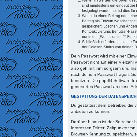
Weiterhin werden die Daten gespe
sind mindestens ein eindeutiger
festgelegt wurden, so ist dies für
Wenn du einen Beitrag oder eine 
Beitrag als Entwurf zwischenspei
gespeichert: Löschen und Ändern
Kontoaktivierung, Benutzer-Pass
nur in der „Wer ist online?“-Funk
Schließlich erfordern einzelne 
der Gelesen-Status von deinen Be
Dein Passwort wird mit einer Einw
Passwort nicht auf einer Vielzahl
also geh mit ihm sorgsam um. Insb
nach deinem Passwort fragen. Sol
benutzen. Die phpBB-Software fr
generiertes Passwort an diese Ad
GESTATTUNG DER DATENSPEIC
Du gestattest dem Betreiber, die
anbieten zu können.
Darüber hinaus ist der Betreiber
Interessen Dritter, Zeitpunkte vo
Browser-Kennung zu speichern, so