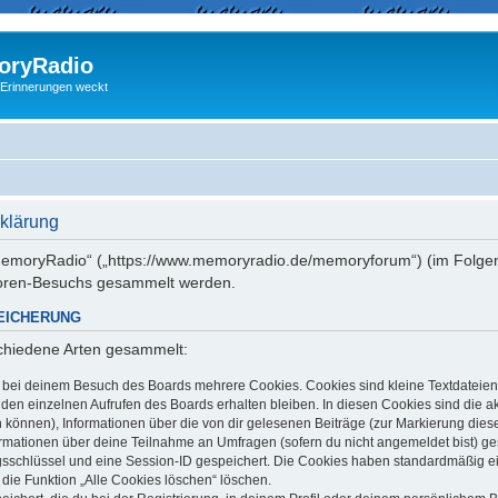
ryRadio
 Erinnerungen weckt
klärung
 „memoryRadio“ („https://www.memoryradio.de/memoryforum“) (im Folgen
Foren-Besuchs gesammelt werden.
EICHERUNG
schiedene Arten gesammelt:
t bei deinem Besuch des Boards mehrere Cookies. Cookies sind kleine Textdateien
en einzelnen Aufrufen des Boards erhalten bleiben. In diesen Cookies sind die aktu
können), Informationen über die von dir gelesenen Beiträge (zur Markierung dies
ormationen über deine Teilnahme an Umfragen (sofern du nicht angemeldet bist) g
ngsschlüssel und eine Session-ID gespeichert. Die Cookies haben standardmäßig ein
 die Funktion „Alle Cookies löschen“ löschen.