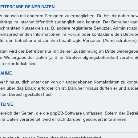
EITERGABE DEINER DATEN
 Austausch mit anderen Personen zu ermöglichen. Du bist dir daher bew
 Beiträge im Internet öffentlich zugänglich sein können. Der Betreiber ka
chränkten Nutzerkreis (z. B. andere registrierte Benutzer, Administrat
entsprechenden Informationen im Forum oder kontaktiere den Betreibe
r für den Betreiber und von ihm beauftragte Personen (Administratoren)
en wird der Betreiber nur mit deiner Zustimmung an Dritte weitergeben. 
 Weitergabe der Daten (z. B. an Strafverfolgungsbehörden) verpflichte
n erforderlich sind.
NAHME
er hinaus, dich unter den von dir angegebenen Kontaktdaten zu kontakt
nen über das Board erforderlich ist. Darüber hinaus dürfen er und ande
hen Bereich gestattet hast.
TLINIE
Bereich der Seiten, die die phpBB-Software umfassen. Sofern der Betre
e Daten verarbeitet, wird er dich darüber gesondert informieren.
age Auskunft, welche Daten über dich gespeichert sind.