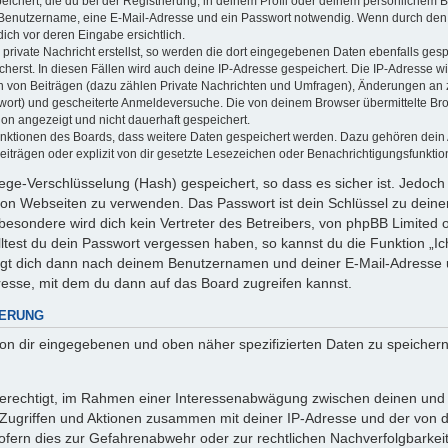
ichert, die du bei der Registrierung, in deinem Profil oder deinem persönlichem Be
 Benutzername, eine E-Mail-Adresse und ein Passwort notwendig. Wenn durch den 
 dich vor deren Eingabe ersichtlich.
private Nachricht erstellst, so werden die dort eingegebenen Daten ebenfalls gespe
cherst. In diesen Fällen wird auch deine IP-Adresse gespeichert. Die IP-Adresse wi
 von Beiträgen (dazu zählen Private Nachrichten und Umfragen), Änderungen an ze
wort) und gescheiterte Anmeldeversuche. Die von deinem Browser übermittelte B
tion angezeigt und nicht dauerhaft gespeichert.
Funktionen des Boards, dass weitere Daten gespeichert werden. Dazu gehören dei
iträgen oder explizit von dir gesetzte Lesezeichen oder Benachrichtigungsfunktio
ege-Verschlüsselung (Hash) gespeichert, so dass es sicher ist. Jedoch 
 von Webseiten zu verwenden. Das Passwort ist dein Schlüssel zu dein
esondere wird dich kein Vertreter des Betreibers, von phpBB Limited od
ltest du dein Passwort vergessen haben, so kannst du die Funktion „
agt dich dann nach deinem Benutzernamen und deiner E-Mail-Adresse 
resse, mit dem du dann auf das Board zugreifen kannst.
HERUNG
 von dir eingegebenen und oben näher spezifizierten Daten zu speicher
 berechtigt, im Rahmen einer Interessenabwägung zwischen deinen und
n Zugriffen und Aktionen zusammen mit deiner IP-Adresse und der von 
fern dies zur Gefahrenabwehr oder zur rechtlichen Nachverfolgbarkeit 