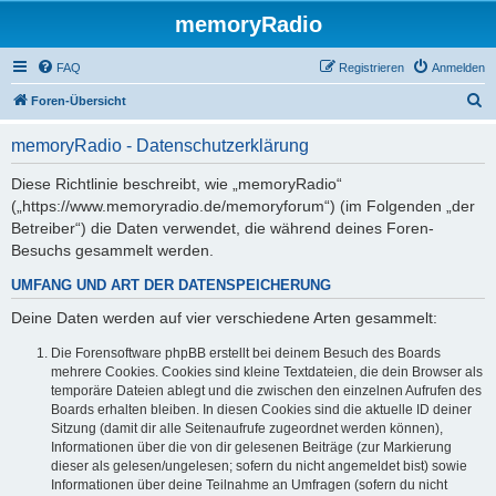
memoryRadio
FAQ
Registrieren
Anmelden
S
Foren-Übersicht
u
memoryRadio - Datenschutzerklärung
c
h
Diese Richtlinie beschreibt, wie „memoryRadio“
(„https://www.memoryradio.de/memoryforum“) (im Folgenden „der
e
Betreiber“) die Daten verwendet, die während deines Foren-
Besuchs gesammelt werden.
UMFANG UND ART DER DATENSPEICHERUNG
Deine Daten werden auf vier verschiedene Arten gesammelt:
Die Forensoftware phpBB erstellt bei deinem Besuch des Boards
mehrere Cookies. Cookies sind kleine Textdateien, die dein Browser als
temporäre Dateien ablegt und die zwischen den einzelnen Aufrufen des
Boards erhalten bleiben. In diesen Cookies sind die aktuelle ID deiner
Sitzung (damit dir alle Seitenaufrufe zugeordnet werden können),
Informationen über die von dir gelesenen Beiträge (zur Markierung
dieser als gelesen/ungelesen; sofern du nicht angemeldet bist) sowie
Informationen über deine Teilnahme an Umfragen (sofern du nicht