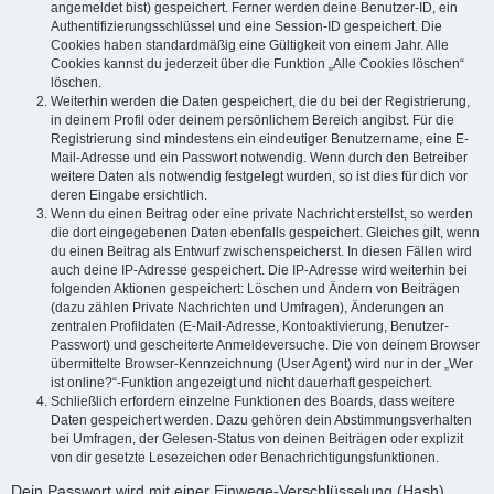
angemeldet bist) gespeichert. Ferner werden deine Benutzer-ID, ein
Authentifizierungsschlüssel und eine Session-ID gespeichert. Die
Cookies haben standardmäßig eine Gültigkeit von einem Jahr. Alle
Cookies kannst du jederzeit über die Funktion „Alle Cookies löschen“
löschen.
Weiterhin werden die Daten gespeichert, die du bei der Registrierung,
in deinem Profil oder deinem persönlichem Bereich angibst. Für die
Registrierung sind mindestens ein eindeutiger Benutzername, eine E-
Mail-Adresse und ein Passwort notwendig. Wenn durch den Betreiber
weitere Daten als notwendig festgelegt wurden, so ist dies für dich vor
deren Eingabe ersichtlich.
Wenn du einen Beitrag oder eine private Nachricht erstellst, so werden
die dort eingegebenen Daten ebenfalls gespeichert. Gleiches gilt, wenn
du einen Beitrag als Entwurf zwischenspeicherst. In diesen Fällen wird
auch deine IP-Adresse gespeichert. Die IP-Adresse wird weiterhin bei
folgenden Aktionen gespeichert: Löschen und Ändern von Beiträgen
(dazu zählen Private Nachrichten und Umfragen), Änderungen an
zentralen Profildaten (E-Mail-Adresse, Kontoaktivierung, Benutzer-
Passwort) und gescheiterte Anmeldeversuche. Die von deinem Browser
übermittelte Browser-Kennzeichnung (User Agent) wird nur in der „Wer
ist online?“-Funktion angezeigt und nicht dauerhaft gespeichert.
Schließlich erfordern einzelne Funktionen des Boards, dass weitere
Daten gespeichert werden. Dazu gehören dein Abstimmungsverhalten
bei Umfragen, der Gelesen-Status von deinen Beiträgen oder explizit
von dir gesetzte Lesezeichen oder Benachrichtigungsfunktionen.
Dein Passwort wird mit einer Einwege-Verschlüsselung (Hash)