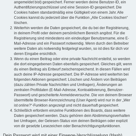
angemeldet bist) gespeichert. Ferner werden deine Benutzer-ID, ein
Authentifizierungsschlüssel und eine Session-ID gespeichert. Die
Cookies haben standardmäßig eine Gültigkeit von einem Jahr. Alle
Cookies kannst du jederzeit über die Funktion „Alle Cookies löschen“
löschen.
Weiterhin werden die Daten gespeichert, die du bei der Registrierung,
in deinem Profil oder deinem persönlichem Bereich angibst. Für die
Registrierung sind mindestens ein eindeutiger Benutzername, eine E-
Mail-Adresse und ein Passwort notwendig. Wenn durch den Betreiber
weitere Daten als notwendig festgelegt wurden, so ist dies für dich vor
deren Eingabe ersichtlich.
Wenn du einen Beitrag oder eine private Nachricht erstellst, so werden
die dort eingegebenen Daten ebenfalls gespeichert. Gleiches gilt, wenn
du einen Beitrag als Entwurf zwischenspeicherst. In diesen Fällen wird
auch deine IP-Adresse gespeichert. Die IP-Adresse wird weiterhin bei
folgenden Aktionen gespeichert: Löschen und Ändern von Beiträgen
(dazu zählen Private Nachrichten und Umfragen), Änderungen an
zentralen Profildaten (E-Mail-Adresse, Kontoaktivierung, Benutzer-
Passwort) und gescheiterte Anmeldeversuche. Die von deinem Browser
übermittelte Browser-Kennzeichnung (User Agent) wird nur in der „Wer
ist online?“-Funktion angezeigt und nicht dauerhaft gespeichert.
Schließlich erfordern einzelne Funktionen des Boards, dass weitere
Daten gespeichert werden. Dazu gehören dein Abstimmungsverhalten
bei Umfragen, der Gelesen-Status von deinen Beiträgen oder explizit
von dir gesetzte Lesezeichen oder Benachrichtigungsfunktionen.
Dein Passwort wird mit einer Einwege-Verschlüsselung (Hash)