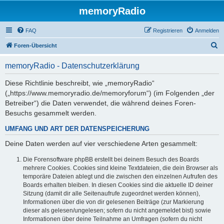
memoryRadio
FAQ
Registrieren
Anmelden
S
Foren-Übersicht
u
memoryRadio - Datenschutzerklärung
c
h
Diese Richtlinie beschreibt, wie „memoryRadio“
(„https://www.memoryradio.de/memoryforum“) (im Folgenden „der
e
Betreiber“) die Daten verwendet, die während deines Foren-
Besuchs gesammelt werden.
UMFANG UND ART DER DATENSPEICHERUNG
Deine Daten werden auf vier verschiedene Arten gesammelt:
Die Forensoftware phpBB erstellt bei deinem Besuch des Boards
mehrere Cookies. Cookies sind kleine Textdateien, die dein Browser als
temporäre Dateien ablegt und die zwischen den einzelnen Aufrufen des
Boards erhalten bleiben. In diesen Cookies sind die aktuelle ID deiner
Sitzung (damit dir alle Seitenaufrufe zugeordnet werden können),
Informationen über die von dir gelesenen Beiträge (zur Markierung
dieser als gelesen/ungelesen; sofern du nicht angemeldet bist) sowie
Informationen über deine Teilnahme an Umfragen (sofern du nicht