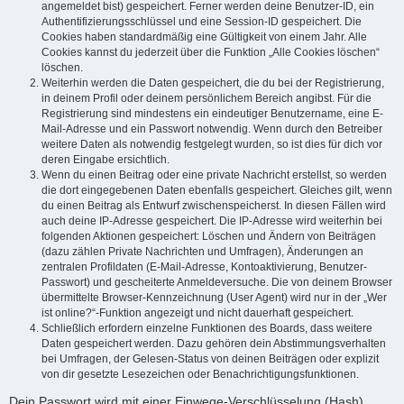
angemeldet bist) gespeichert. Ferner werden deine Benutzer-ID, ein
Authentifizierungsschlüssel und eine Session-ID gespeichert. Die
Cookies haben standardmäßig eine Gültigkeit von einem Jahr. Alle
Cookies kannst du jederzeit über die Funktion „Alle Cookies löschen“
löschen.
Weiterhin werden die Daten gespeichert, die du bei der Registrierung,
in deinem Profil oder deinem persönlichem Bereich angibst. Für die
Registrierung sind mindestens ein eindeutiger Benutzername, eine E-
Mail-Adresse und ein Passwort notwendig. Wenn durch den Betreiber
weitere Daten als notwendig festgelegt wurden, so ist dies für dich vor
deren Eingabe ersichtlich.
Wenn du einen Beitrag oder eine private Nachricht erstellst, so werden
die dort eingegebenen Daten ebenfalls gespeichert. Gleiches gilt, wenn
du einen Beitrag als Entwurf zwischenspeicherst. In diesen Fällen wird
auch deine IP-Adresse gespeichert. Die IP-Adresse wird weiterhin bei
folgenden Aktionen gespeichert: Löschen und Ändern von Beiträgen
(dazu zählen Private Nachrichten und Umfragen), Änderungen an
zentralen Profildaten (E-Mail-Adresse, Kontoaktivierung, Benutzer-
Passwort) und gescheiterte Anmeldeversuche. Die von deinem Browser
übermittelte Browser-Kennzeichnung (User Agent) wird nur in der „Wer
ist online?“-Funktion angezeigt und nicht dauerhaft gespeichert.
Schließlich erfordern einzelne Funktionen des Boards, dass weitere
Daten gespeichert werden. Dazu gehören dein Abstimmungsverhalten
bei Umfragen, der Gelesen-Status von deinen Beiträgen oder explizit
von dir gesetzte Lesezeichen oder Benachrichtigungsfunktionen.
Dein Passwort wird mit einer Einwege-Verschlüsselung (Hash)