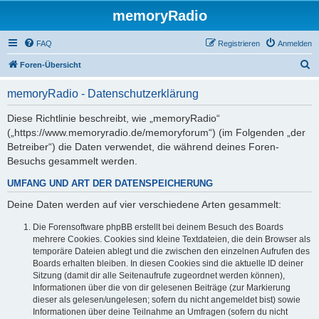
memoryRadio
FAQ
Registrieren
Anmelden
S
Foren-Übersicht
u
memoryRadio - Datenschutzerklärung
c
h
Diese Richtlinie beschreibt, wie „memoryRadio“
(„https://www.memoryradio.de/memoryforum“) (im Folgenden „der
e
Betreiber“) die Daten verwendet, die während deines Foren-
Besuchs gesammelt werden.
UMFANG UND ART DER DATENSPEICHERUNG
Deine Daten werden auf vier verschiedene Arten gesammelt:
Die Forensoftware phpBB erstellt bei deinem Besuch des Boards
mehrere Cookies. Cookies sind kleine Textdateien, die dein Browser als
temporäre Dateien ablegt und die zwischen den einzelnen Aufrufen des
Boards erhalten bleiben. In diesen Cookies sind die aktuelle ID deiner
Sitzung (damit dir alle Seitenaufrufe zugeordnet werden können),
Informationen über die von dir gelesenen Beiträge (zur Markierung
dieser als gelesen/ungelesen; sofern du nicht angemeldet bist) sowie
Informationen über deine Teilnahme an Umfragen (sofern du nicht