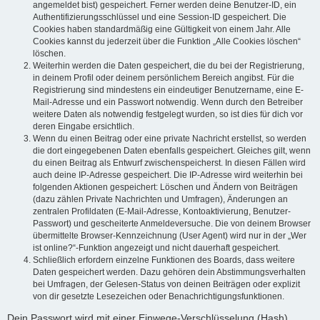
angemeldet bist) gespeichert. Ferner werden deine Benutzer-ID, ein
Authentifizierungsschlüssel und eine Session-ID gespeichert. Die
Cookies haben standardmäßig eine Gültigkeit von einem Jahr. Alle
Cookies kannst du jederzeit über die Funktion „Alle Cookies löschen“
löschen.
Weiterhin werden die Daten gespeichert, die du bei der Registrierung,
in deinem Profil oder deinem persönlichem Bereich angibst. Für die
Registrierung sind mindestens ein eindeutiger Benutzername, eine E-
Mail-Adresse und ein Passwort notwendig. Wenn durch den Betreiber
weitere Daten als notwendig festgelegt wurden, so ist dies für dich vor
deren Eingabe ersichtlich.
Wenn du einen Beitrag oder eine private Nachricht erstellst, so werden
die dort eingegebenen Daten ebenfalls gespeichert. Gleiches gilt, wenn
du einen Beitrag als Entwurf zwischenspeicherst. In diesen Fällen wird
auch deine IP-Adresse gespeichert. Die IP-Adresse wird weiterhin bei
folgenden Aktionen gespeichert: Löschen und Ändern von Beiträgen
(dazu zählen Private Nachrichten und Umfragen), Änderungen an
zentralen Profildaten (E-Mail-Adresse, Kontoaktivierung, Benutzer-
Passwort) und gescheiterte Anmeldeversuche. Die von deinem Browser
übermittelte Browser-Kennzeichnung (User Agent) wird nur in der „Wer
ist online?“-Funktion angezeigt und nicht dauerhaft gespeichert.
Schließlich erfordern einzelne Funktionen des Boards, dass weitere
Daten gespeichert werden. Dazu gehören dein Abstimmungsverhalten
bei Umfragen, der Gelesen-Status von deinen Beiträgen oder explizit
von dir gesetzte Lesezeichen oder Benachrichtigungsfunktionen.
Dein Passwort wird mit einer Einwege-Verschlüsselung (Hash)