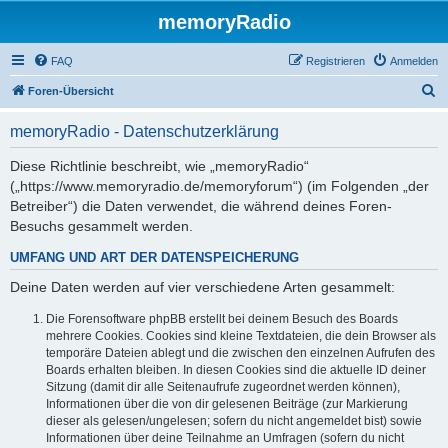
memoryRadio
FAQ
Registrieren
Anmelden
S
Foren-Übersicht
u
memoryRadio - Datenschutzerklärung
c
h
Diese Richtlinie beschreibt, wie „memoryRadio“
(„https://www.memoryradio.de/memoryforum“) (im Folgenden „der
e
Betreiber“) die Daten verwendet, die während deines Foren-
Besuchs gesammelt werden.
UMFANG UND ART DER DATENSPEICHERUNG
Deine Daten werden auf vier verschiedene Arten gesammelt:
Die Forensoftware phpBB erstellt bei deinem Besuch des Boards
mehrere Cookies. Cookies sind kleine Textdateien, die dein Browser als
temporäre Dateien ablegt und die zwischen den einzelnen Aufrufen des
Boards erhalten bleiben. In diesen Cookies sind die aktuelle ID deiner
Sitzung (damit dir alle Seitenaufrufe zugeordnet werden können),
Informationen über die von dir gelesenen Beiträge (zur Markierung
dieser als gelesen/ungelesen; sofern du nicht angemeldet bist) sowie
Informationen über deine Teilnahme an Umfragen (sofern du nicht