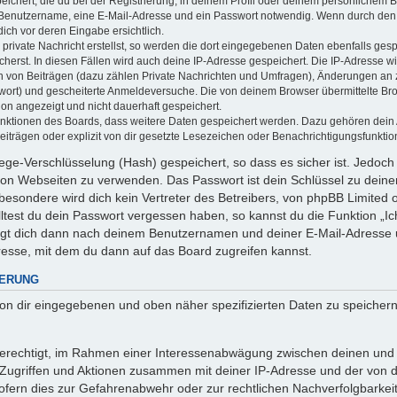
ichert, die du bei der Registrierung, in deinem Profil oder deinem persönlichem Be
 Benutzername, eine E-Mail-Adresse und ein Passwort notwendig. Wenn durch den 
 dich vor deren Eingabe ersichtlich.
private Nachricht erstellst, so werden die dort eingegebenen Daten ebenfalls gespe
cherst. In diesen Fällen wird auch deine IP-Adresse gespeichert. Die IP-Adresse wi
 von Beiträgen (dazu zählen Private Nachrichten und Umfragen), Änderungen an ze
wort) und gescheiterte Anmeldeversuche. Die von deinem Browser übermittelte B
tion angezeigt und nicht dauerhaft gespeichert.
Funktionen des Boards, dass weitere Daten gespeichert werden. Dazu gehören dei
iträgen oder explizit von dir gesetzte Lesezeichen oder Benachrichtigungsfunktio
ege-Verschlüsselung (Hash) gespeichert, so dass es sicher ist. Jedoch 
 von Webseiten zu verwenden. Das Passwort ist dein Schlüssel zu dein
esondere wird dich kein Vertreter des Betreibers, von phpBB Limited od
ltest du dein Passwort vergessen haben, so kannst du die Funktion „
agt dich dann nach deinem Benutzernamen und deiner E-Mail-Adresse 
resse, mit dem du dann auf das Board zugreifen kannst.
HERUNG
 von dir eingegebenen und oben näher spezifizierten Daten zu speicher
 berechtigt, im Rahmen einer Interessenabwägung zwischen deinen und
n Zugriffen und Aktionen zusammen mit deiner IP-Adresse und der von 
fern dies zur Gefahrenabwehr oder zur rechtlichen Nachverfolgbarkeit 