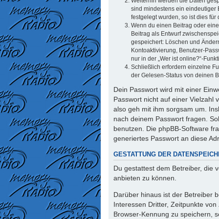
Weiterhin werden die Daten gespe
sind mindestens ein eindeutiger
festgelegt wurden, so ist dies für
Wenn du einen Beitrag oder eine 
Beitrag als Entwurf zwischenspei
gespeichert: Löschen und Ändern
Kontoaktivierung, Benutzer-Pass
nur in der „Wer ist online?“-Funk
Schließlich erfordern einzelne 
der Gelesen-Status von deinen Be
Dein Passwort wird mit einer Einw
Passwort nicht auf einer Vielzahl
also geh mit ihm sorgsam um. Insb
nach deinem Passwort fragen. Sol
benutzen. Die phpBB-Software fr
generiertes Passwort an diese Ad
GESTATTUNG DER DATENSPEIC
Du gestattest dem Betreiber, die
anbieten zu können.
Darüber hinaus ist der Betreiber
Interessen Dritter, Zeitpunkte vo
Browser-Kennung zu speichern, so