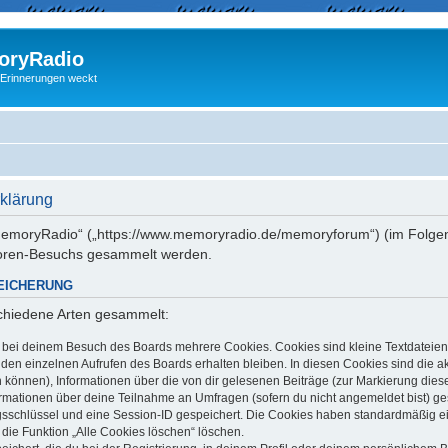
ryRadio
 Erinnerungen weckt
klärung
 „memoryRadio“ („https://www.memoryradio.de/memoryforum“) (im Folgen
Foren-Besuchs gesammelt werden.
EICHERUNG
schiedene Arten gesammelt:
t bei deinem Besuch des Boards mehrere Cookies. Cookies sind kleine Textdateien
en einzelnen Aufrufen des Boards erhalten bleiben. In diesen Cookies sind die aktu
können), Informationen über die von dir gelesenen Beiträge (zur Markierung dies
ormationen über deine Teilnahme an Umfragen (sofern du nicht angemeldet bist) g
ngsschlüssel und eine Session-ID gespeichert. Die Cookies haben standardmäßig ein
 die Funktion „Alle Cookies löschen“ löschen.