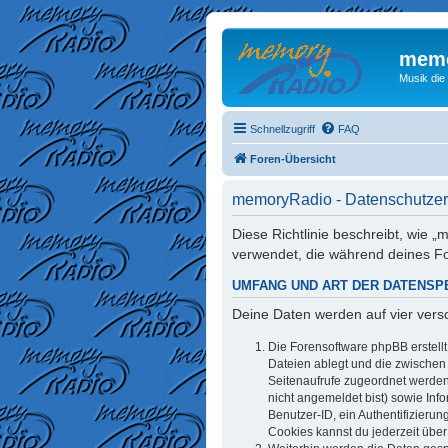
memo
Musik die
Schnellzugriff
FAQ
Foren-Übersicht
memoryRadio - Datenschutzer
Diese Richtlinie beschreibt, wie
verwendet, die während deines 
UMFANG UND ART DER DATENSP
Deine Daten werden auf vier ver
Die Forensoftware phpBB erstell
Dateien ablegt und die zwischen d
Seitenaufrufe zugeordnet werden 
nicht angemeldet bist) sowie Inf
Benutzer-ID, ein Authentifizieru
Cookies kannst du jederzeit über