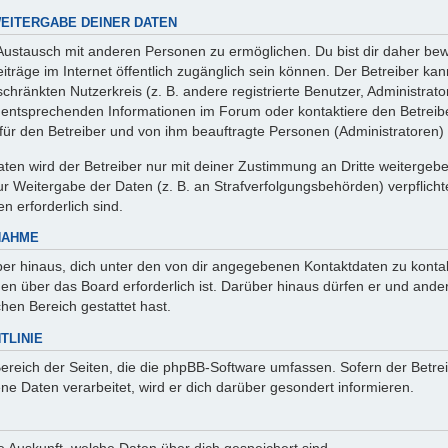
EITERGABE DEINER DATEN
 Austausch mit anderen Personen zu ermöglichen. Du bist dir daher bew
 Beiträge im Internet öffentlich zugänglich sein können. Der Betreiber ka
chränkten Nutzerkreis (z. B. andere registrierte Benutzer, Administrat
entsprechenden Informationen im Forum oder kontaktiere den Betreibe
r für den Betreiber und von ihm beauftragte Personen (Administratoren)
en wird der Betreiber nur mit deiner Zustimmung an Dritte weitergeben. 
 Weitergabe der Daten (z. B. an Strafverfolgungsbehörden) verpflichte
n erforderlich sind.
NAHME
er hinaus, dich unter den von dir angegebenen Kontaktdaten zu kontakt
nen über das Board erforderlich ist. Darüber hinaus dürfen er und ande
hen Bereich gestattet hast.
TLINIE
Bereich der Seiten, die die phpBB-Software umfassen. Sofern der Betre
e Daten verarbeitet, wird er dich darüber gesondert informieren.
age Auskunft, welche Daten über dich gespeichert sind.