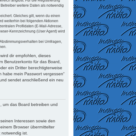
reich angibst. Für die Registrierung
Betreiber weitere Daten als notwendig
ichert. Gleiches gilt, wenn du einen
rd weiterhin bei folgenden Aktionen
ntralen Profildaten (E-Mail-Adresse,
rowser-Kennzeichnung (User Agent) wird
n Abstimmungsverhalten bei Umfragen,
nen.
wird dir empfohlen, dieses
em Benutzerkonto für das Board,
er ein Dritter berechtigterweise
Ich habe mein Passwort vergessen“
und sendet anschließend ein neu
n, um das Board betreiben und
 seinen Interessen sowie den
deinem Browser übermittelter
notwendig ist.