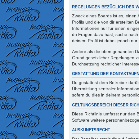
REGELUNGEN BEZÜGLICH DER W
Zweck eines Boards ist es, einen
Profils und die von dir erstellten
Informationen nur für einen einges
du Fragen dazu hast, suche nach 
deinem Profil ist dabei jedoch nu
Andere als die oben genannten Dat
Grund gesetzlicher Regelungen zur
Durchsetzung rechtlicher Interesse
GESTATTUNG DER KONTAKTAUF
Du gestattest dem Betreiber darüb
Übermittlung zentraler Informatio
sofern du dies in deinem persönlic
GELTUNGSBEREICH DIESER RICH
Diese Richtlinie umfasst nur den 
Software weitere personenbezogen
AUSKUNFTSRECHT
Der Betreiber erteilt dir auf Anfr