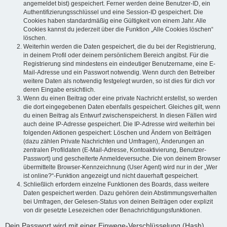
angemeldet bist) gespeichert. Ferner werden deine Benutzer-ID, ein
Authentifizierungsschlüssel und eine Session-ID gespeichert. Die
Cookies haben standardmäßig eine Gültigkeit von einem Jahr. Alle
Cookies kannst du jederzeit über die Funktion „Alle Cookies löschen“
löschen.
Weiterhin werden die Daten gespeichert, die du bei der Registrierung,
in deinem Profil oder deinem persönlichem Bereich angibst. Für die
Registrierung sind mindestens ein eindeutiger Benutzername, eine E-
Mail-Adresse und ein Passwort notwendig. Wenn durch den Betreiber
weitere Daten als notwendig festgelegt wurden, so ist dies für dich vor
deren Eingabe ersichtlich.
Wenn du einen Beitrag oder eine private Nachricht erstellst, so werden
die dort eingegebenen Daten ebenfalls gespeichert. Gleiches gilt, wenn
du einen Beitrag als Entwurf zwischenspeicherst. In diesen Fällen wird
auch deine IP-Adresse gespeichert. Die IP-Adresse wird weiterhin bei
folgenden Aktionen gespeichert: Löschen und Ändern von Beiträgen
(dazu zählen Private Nachrichten und Umfragen), Änderungen an
zentralen Profildaten (E-Mail-Adresse, Kontoaktivierung, Benutzer-
Passwort) und gescheiterte Anmeldeversuche. Die von deinem Browser
übermittelte Browser-Kennzeichnung (User Agent) wird nur in der „Wer
ist online?“-Funktion angezeigt und nicht dauerhaft gespeichert.
Schließlich erfordern einzelne Funktionen des Boards, dass weitere
Daten gespeichert werden. Dazu gehören dein Abstimmungsverhalten
bei Umfragen, der Gelesen-Status von deinen Beiträgen oder explizit
von dir gesetzte Lesezeichen oder Benachrichtigungsfunktionen.
Dein Passwort wird mit einer Einwege-Verschlüsselung (Hash)