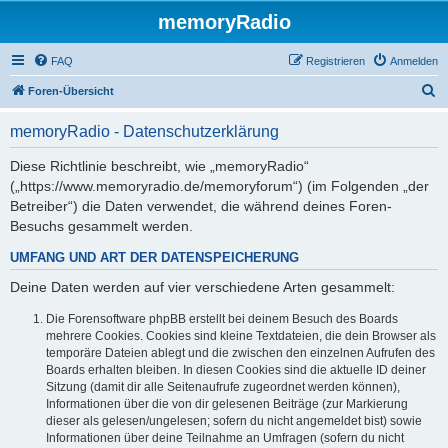
memoryRadio
FAQ
Registrieren
Anmelden
S
Foren-Übersicht
u
memoryRadio - Datenschutzerklärung
c
h
Diese Richtlinie beschreibt, wie „memoryRadio“
(„https://www.memoryradio.de/memoryforum“) (im Folgenden „der
e
Betreiber“) die Daten verwendet, die während deines Foren-
Besuchs gesammelt werden.
UMFANG UND ART DER DATENSPEICHERUNG
Deine Daten werden auf vier verschiedene Arten gesammelt:
Die Forensoftware phpBB erstellt bei deinem Besuch des Boards
mehrere Cookies. Cookies sind kleine Textdateien, die dein Browser als
temporäre Dateien ablegt und die zwischen den einzelnen Aufrufen des
Boards erhalten bleiben. In diesen Cookies sind die aktuelle ID deiner
Sitzung (damit dir alle Seitenaufrufe zugeordnet werden können),
Informationen über die von dir gelesenen Beiträge (zur Markierung
dieser als gelesen/ungelesen; sofern du nicht angemeldet bist) sowie
Informationen über deine Teilnahme an Umfragen (sofern du nicht