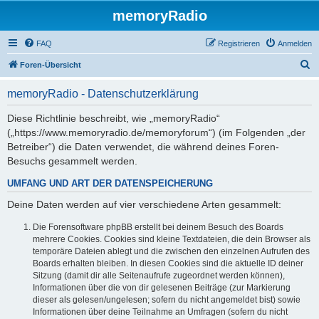
memoryRadio
FAQ
Registrieren
Anmelden
S
Foren-Übersicht
u
memoryRadio - Datenschutzerklärung
c
h
Diese Richtlinie beschreibt, wie „memoryRadio“
(„https://www.memoryradio.de/memoryforum“) (im Folgenden „der
e
Betreiber“) die Daten verwendet, die während deines Foren-
Besuchs gesammelt werden.
UMFANG UND ART DER DATENSPEICHERUNG
Deine Daten werden auf vier verschiedene Arten gesammelt:
Die Forensoftware phpBB erstellt bei deinem Besuch des Boards
mehrere Cookies. Cookies sind kleine Textdateien, die dein Browser als
temporäre Dateien ablegt und die zwischen den einzelnen Aufrufen des
Boards erhalten bleiben. In diesen Cookies sind die aktuelle ID deiner
Sitzung (damit dir alle Seitenaufrufe zugeordnet werden können),
Informationen über die von dir gelesenen Beiträge (zur Markierung
dieser als gelesen/ungelesen; sofern du nicht angemeldet bist) sowie
Informationen über deine Teilnahme an Umfragen (sofern du nicht