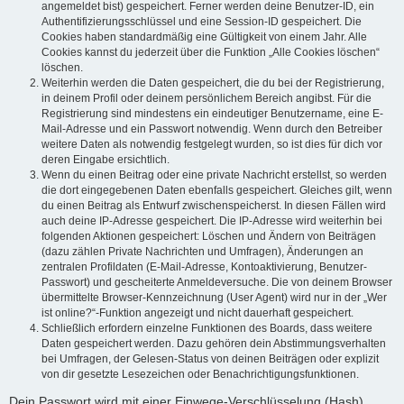
angemeldet bist) gespeichert. Ferner werden deine Benutzer-ID, ein
Authentifizierungsschlüssel und eine Session-ID gespeichert. Die
Cookies haben standardmäßig eine Gültigkeit von einem Jahr. Alle
Cookies kannst du jederzeit über die Funktion „Alle Cookies löschen“
löschen.
Weiterhin werden die Daten gespeichert, die du bei der Registrierung,
in deinem Profil oder deinem persönlichem Bereich angibst. Für die
Registrierung sind mindestens ein eindeutiger Benutzername, eine E-
Mail-Adresse und ein Passwort notwendig. Wenn durch den Betreiber
weitere Daten als notwendig festgelegt wurden, so ist dies für dich vor
deren Eingabe ersichtlich.
Wenn du einen Beitrag oder eine private Nachricht erstellst, so werden
die dort eingegebenen Daten ebenfalls gespeichert. Gleiches gilt, wenn
du einen Beitrag als Entwurf zwischenspeicherst. In diesen Fällen wird
auch deine IP-Adresse gespeichert. Die IP-Adresse wird weiterhin bei
folgenden Aktionen gespeichert: Löschen und Ändern von Beiträgen
(dazu zählen Private Nachrichten und Umfragen), Änderungen an
zentralen Profildaten (E-Mail-Adresse, Kontoaktivierung, Benutzer-
Passwort) und gescheiterte Anmeldeversuche. Die von deinem Browser
übermittelte Browser-Kennzeichnung (User Agent) wird nur in der „Wer
ist online?“-Funktion angezeigt und nicht dauerhaft gespeichert.
Schließlich erfordern einzelne Funktionen des Boards, dass weitere
Daten gespeichert werden. Dazu gehören dein Abstimmungsverhalten
bei Umfragen, der Gelesen-Status von deinen Beiträgen oder explizit
von dir gesetzte Lesezeichen oder Benachrichtigungsfunktionen.
Dein Passwort wird mit einer Einwege-Verschlüsselung (Hash)