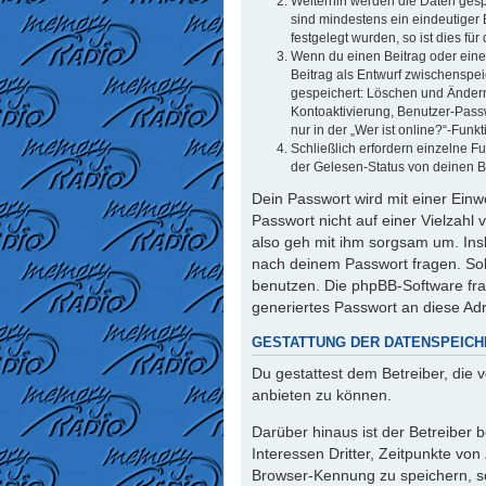
Weiterhin werden die Daten gespe
sind mindestens ein eindeutiger
festgelegt wurden, so ist dies für
Wenn du einen Beitrag oder eine 
Beitrag als Entwurf zwischenspei
gespeichert: Löschen und Ändern
Kontoaktivierung, Benutzer-Pass
nur in der „Wer ist online?“-Funk
Schließlich erfordern einzelne 
der Gelesen-Status von deinen Be
Dein Passwort wird mit einer Einw
Passwort nicht auf einer Vielzahl
also geh mit ihm sorgsam um. Insb
nach deinem Passwort fragen. Sol
benutzen. Die phpBB-Software fr
generiertes Passwort an diese Ad
GESTATTUNG DER DATENSPEIC
Du gestattest dem Betreiber, die
anbieten zu können.
Darüber hinaus ist der Betreiber
Interessen Dritter, Zeitpunkte vo
Browser-Kennung zu speichern, so