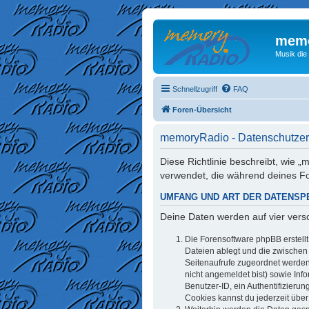
memo
Musik die
Schnellzugriff
FAQ
Foren-Übersicht
memoryRadio - Datenschutzer
Diese Richtlinie beschreibt, wie
verwendet, die während deines 
UMFANG UND ART DER DATENSP
Deine Daten werden auf vier ver
Die Forensoftware phpBB erstell
Dateien ablegt und die zwischen d
Seitenaufrufe zugeordnet werden 
nicht angemeldet bist) sowie Inf
Benutzer-ID, ein Authentifizieru
Cookies kannst du jederzeit über