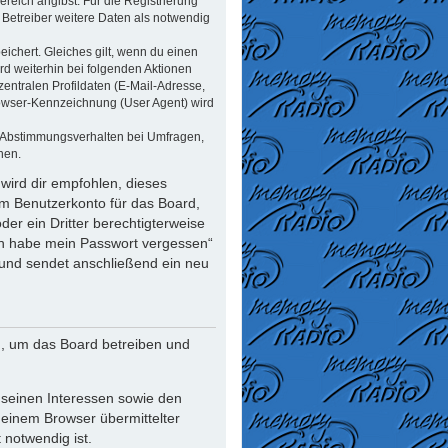
reich angibst. Für die Registrierung
Betreiber weitere Daten als notwendig
ichert. Gleiches gilt, wenn du einen
rd weiterhin bei folgenden Aktionen
ntralen Profildaten (E-Mail-Adresse,
rowser-Kennzeichnung (User Agent) wird
n Abstimmungsverhalten bei Umfragen,
nen.
wird dir empfohlen, dieses
em Benutzerkonto für das Board,
er ein Dritter berechtigterweise
Ich habe mein Passwort vergessen“
und sendet anschließend ein neu
n, um das Board betreiben und
 seinen Interessen sowie den
deinem Browser übermittelter
notwendig ist.