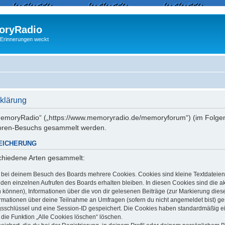
ryRadio
 Erinnerungen weckt
klärung
 „memoryRadio“ („https://www.memoryradio.de/memoryforum“) (im Folgen
Foren-Besuchs gesammelt werden.
EICHERUNG
schiedene Arten gesammelt:
t bei deinem Besuch des Boards mehrere Cookies. Cookies sind kleine Textdateien
en einzelnen Aufrufen des Boards erhalten bleiben. In diesen Cookies sind die aktu
können), Informationen über die von dir gelesenen Beiträge (zur Markierung dies
ormationen über deine Teilnahme an Umfragen (sofern du nicht angemeldet bist) g
ngsschlüssel und eine Session-ID gespeichert. Die Cookies haben standardmäßig ein
 die Funktion „Alle Cookies löschen“ löschen.