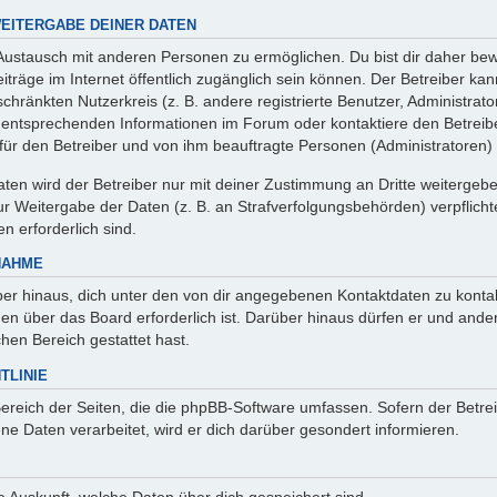
EITERGABE DEINER DATEN
 Austausch mit anderen Personen zu ermöglichen. Du bist dir daher bew
 Beiträge im Internet öffentlich zugänglich sein können. Der Betreiber ka
chränkten Nutzerkreis (z. B. andere registrierte Benutzer, Administrat
entsprechenden Informationen im Forum oder kontaktiere den Betreibe
r für den Betreiber und von ihm beauftragte Personen (Administratoren)
en wird der Betreiber nur mit deiner Zustimmung an Dritte weitergeben. 
 Weitergabe der Daten (z. B. an Strafverfolgungsbehörden) verpflichte
n erforderlich sind.
NAHME
er hinaus, dich unter den von dir angegebenen Kontaktdaten zu kontakt
nen über das Board erforderlich ist. Darüber hinaus dürfen er und ande
hen Bereich gestattet hast.
TLINIE
Bereich der Seiten, die die phpBB-Software umfassen. Sofern der Betre
e Daten verarbeitet, wird er dich darüber gesondert informieren.
age Auskunft, welche Daten über dich gespeichert sind.