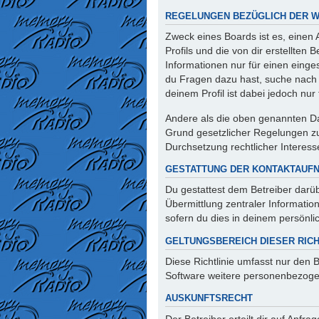
REGELUNGEN BEZÜGLICH DER W
Zweck eines Boards ist es, einen
Profils und die von dir erstellten
Informationen nur für einen einges
du Fragen dazu hast, suche nach 
deinem Profil ist dabei jedoch nu
Andere als die oben genannten Dat
Grund gesetzlicher Regelungen zur
Durchsetzung rechtlicher Interesse
GESTATTUNG DER KONTAKTAUF
Du gestattest dem Betreiber darüb
Übermittlung zentraler Informatio
sofern du dies in deinem persönlic
GELTUNGSBEREICH DIESER RICH
Diese Richtlinie umfasst nur den 
Software weitere personenbezogen
AUSKUNFTSRECHT
Der Betreiber erteilt dir auf Anfr