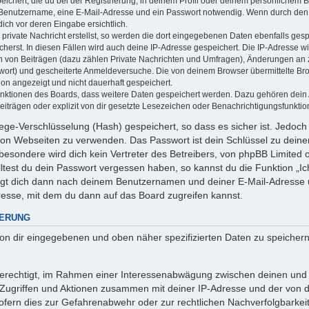
ichert, die du bei der Registrierung, in deinem Profil oder deinem persönlichem Be
 Benutzername, eine E-Mail-Adresse und ein Passwort notwendig. Wenn durch den 
 dich vor deren Eingabe ersichtlich.
private Nachricht erstellst, so werden die dort eingegebenen Daten ebenfalls gespe
cherst. In diesen Fällen wird auch deine IP-Adresse gespeichert. Die IP-Adresse wi
 von Beiträgen (dazu zählen Private Nachrichten und Umfragen), Änderungen an ze
wort) und gescheiterte Anmeldeversuche. Die von deinem Browser übermittelte B
tion angezeigt und nicht dauerhaft gespeichert.
Funktionen des Boards, dass weitere Daten gespeichert werden. Dazu gehören dei
iträgen oder explizit von dir gesetzte Lesezeichen oder Benachrichtigungsfunktio
ege-Verschlüsselung (Hash) gespeichert, so dass es sicher ist. Jedoch 
 von Webseiten zu verwenden. Das Passwort ist dein Schlüssel zu dein
esondere wird dich kein Vertreter des Betreibers, von phpBB Limited od
ltest du dein Passwort vergessen haben, so kannst du die Funktion „
agt dich dann nach deinem Benutzernamen und deiner E-Mail-Adresse 
resse, mit dem du dann auf das Board zugreifen kannst.
HERUNG
 von dir eingegebenen und oben näher spezifizierten Daten zu speicher
 berechtigt, im Rahmen einer Interessenabwägung zwischen deinen und
n Zugriffen und Aktionen zusammen mit deiner IP-Adresse und der von 
fern dies zur Gefahrenabwehr oder zur rechtlichen Nachverfolgbarkeit 