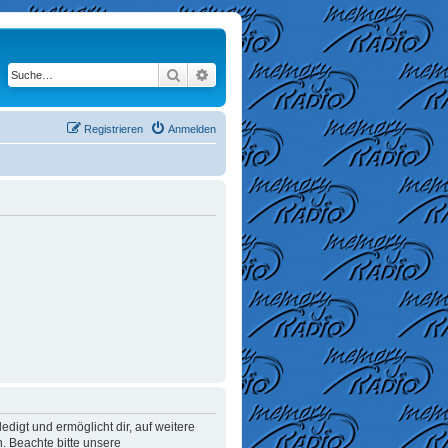
Suche
Erweiterte Suche
Registrieren
Anmelden
digt und ermöglicht dir, auf weitere
. Beachte bitte unsere