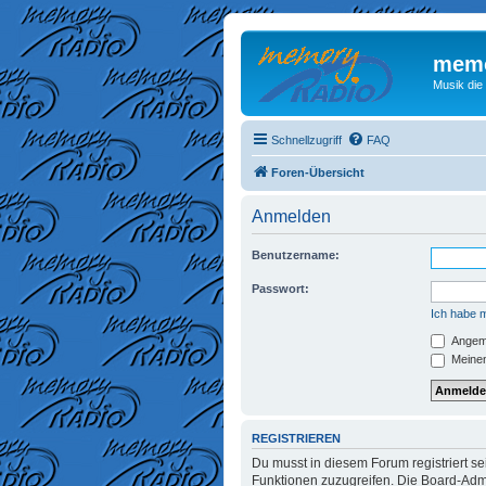
memo
Musik die
Schnellzugriff
FAQ
Foren-Übersicht
Anmelden
Benutzername:
Passwort:
Ich habe 
Angeme
Meinen
REGISTRIEREN
Du musst in diesem Forum registriert se
Funktionen zuzugreifen. Die Board-Admi