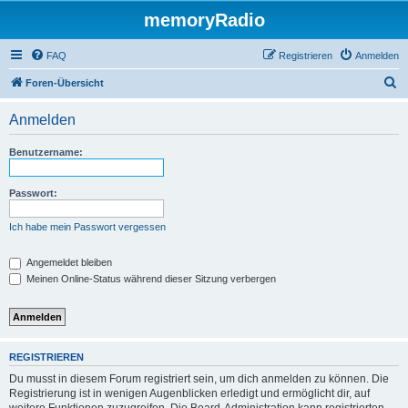
memoryRadio
FAQ
Registrieren
Anmelden
S
Foren-Übersicht
u
Anmelden
c
h
Benutzername:
e
Passwort:
Ich habe mein Passwort vergessen
Angemeldet bleiben
Meinen Online-Status während dieser Sitzung verbergen
REGISTRIEREN
Du musst in diesem Forum registriert sein, um dich anmelden zu können. Die
Registrierung ist in wenigen Augenblicken erledigt und ermöglicht dir, auf
weitere Funktionen zuzugreifen. Die Board-Administration kann registrierten