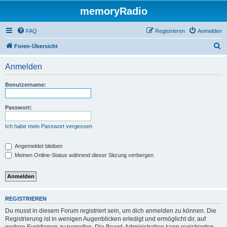
memoryRadio
FAQ
Registrieren
Anmelden
S
Foren-Übersicht
u
Anmelden
c
h
Benutzername:
e
Passwort:
Ich habe mein Passwort vergessen
Angemeldet bleiben
Meinen Online-Status während dieser Sitzung verbergen
REGISTRIEREN
Du musst in diesem Forum registriert sein, um dich anmelden zu können. Die
Registrierung ist in wenigen Augenblicken erledigt und ermöglicht dir, auf
weitere Funktionen zuzugreifen. Die Board-Administration kann registrierten