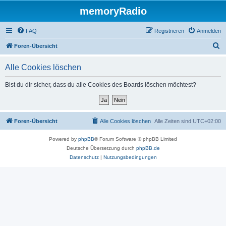
memoryRadio
FAQ
Registrieren
Anmelden
S
Foren-Übersicht
u
Alle Cookies löschen
c
h
Bist du dir sicher, dass du alle Cookies des Boards löschen möchtest?
e
Foren-Übersicht
Alle Cookies löschen
Alle Zeiten sind
UTC+02:00
Powered by
phpBB
® Forum Software © phpBB Limited
Deutsche Übersetzung durch
phpBB.de
Datenschutz
|
Nutzungsbedingungen